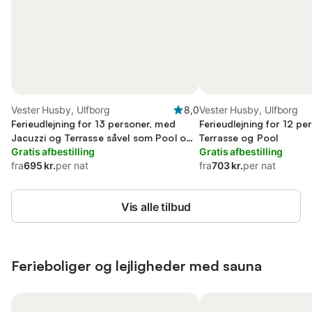
Vester Husby, Ulfborg
8,0
Vester Husby, Ulfborg
Ferieudlejning for 13 personer, med
Ferieudlejning for 12 pe
Jacuzzi og Terrasse såvel som Pool og
Terrasse og Pool
Sauna
Gratis afbestilling
Gratis afbestilling
fra
695 kr.
per nat
fra
703 kr.
per nat
Vis alle tilbud
Ferieboliger og lejligheder med sauna