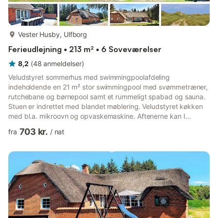
mere...
Vester Husby, Ulfborg
Ferieudlejning • 213 m² • 6 Soveværelser
8,2
(
48
anmeldelser
)
Veludstyret sommerhus med swimmingpoolafdeling
indeholdende en 21 m² stor swimmingpool med svømmetræner,
rutchebane og børnepool samt et rummeligt spabad og sauna.
Stuen er indrettet med blandet møblering. Veludstyret køkken
med bl.a. mikroovn og opvaskemaskine. Aftenerne kan I
passende tilbringe foran brændeovnen, som ikke alene sørger
703 kr.
fra
/
nat
for varmen men også bidrager til den hyggelige stemning. Der
er 3 toiletter i huset. Det naturskønne landskab indbyder til
lange traveture og spændende udflugtsmål bl.a. Ulfborg, som I
bestemt bør overveje at aflægge et besøg. Besøg også
Legoland i Billund, ...