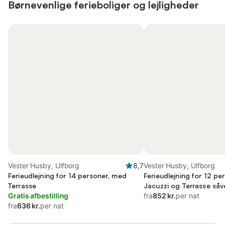
Børnevenlige ferieboliger og lejligheder
Vester Husby, Ulfborg
8,7
Vester Husby, Ulfborg
Ferieudlejning for 14 personer, med
Ferieudlejning for 12 pe
Terrasse
Jacuzzi og Terrasse såv
Gratis afbestilling
Børnepool og Sauna
fra
852 kr.
per nat
fra
636 kr.
per nat