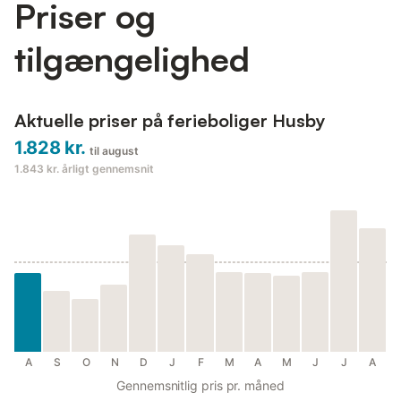
Priser og
tilgængelighed
Aktuelle priser på ferieboliger Husby
1.828 kr.
til august
1.843 kr.
årligt gennemsnit
A
S
O
N
D
J
F
M
A
M
J
J
A
Gennemsnitlig pris pr. måned