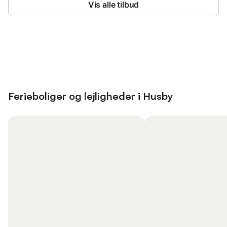
Vis alle tilbud
Save up to 10% on many properties with
Sign in
an account
Ferieboliger og lejligheder i Husby