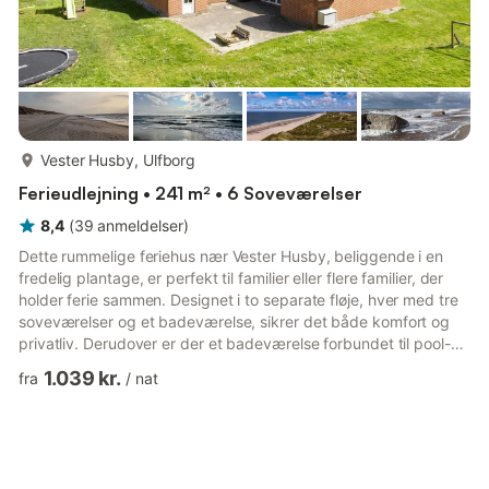
mere...
Vester Husby, Ulfborg
Ferieudlejning • 241 m² • 6 Soveværelser
8,4
(
39
anmeldelser
)
Dette rummelige feriehus nær Vester Husby, beliggende i en
fredelig plantage, er perfekt til familier eller flere familier, der
holder ferie sammen. Designet i to separate fløje, hver med tre
soveværelser og et badeværelse, sikrer det både komfort og
privatliv. Derudover er der et badeværelse forbundet til pool-
og saunaområdet, og alle badeværelser har gulvvarme for
1.039 kr.
fra
/
nat
ekstra hygge. Indenfor er hjemmet udstyret med en
swimmingpool, spabad og sauna, der tilbyder uendelige
muligheder for afslapning, sjov og wellness. To miljøvenlige
varmepumper sørger for effektiv opvarmning i hele huset,
hvilk...