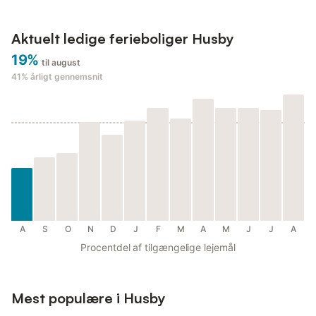
Aktuelt ledige ferieboliger Husby
19%
til august
41%
årligt gennemsnit
A
S
O
N
D
J
F
M
A
M
J
J
A
Procentdel af tilgængelige lejemål
Mest populære i Husby