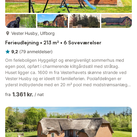
mere...
Vester Husby, Ulfborg
Ferieudlejning • 213 m² • 6 Soveværelser
9,2
(
79
anmeldelser
)
Om ferieboligen Hyggeligt og energivenligt sommerhus med
egen pool, opført i charmerende klitgårdsstil med stråtag.
Huset ligger ca. 1600 m fra Vesterhavets skønne strande ved
Vester Husby og er ideelt til familieferien. Poolafdelingen er
yderst indbydende med en 20 m² pool med modstrømsanlæg
og rutsjebane samt separat børnebassin. Der findes også et 5-
1.361 kr.
fra
/
nat
personers spabad, sauna og direkte adgang til ét af husets tre
badeværelser. Rummet har farveskiftende lys, der giver en
festlig stemning. Huset er energivenligt med luft/luft- og
luft/vand-varmepumper, som sikrer lavt energiforbrug, samt et
...