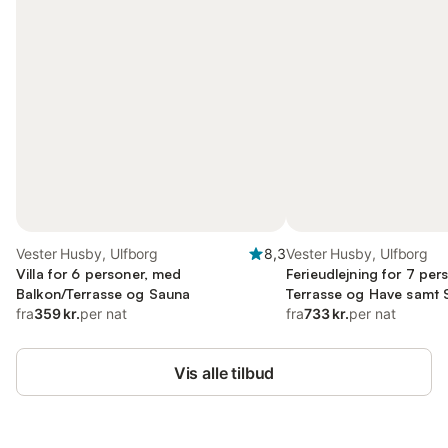
Vester Husby, Ulfborg
8,3
Vester Husby, Ulfborg
Villa for 6 personer, med
Ferieudlejning for 7 pe
Balkon/Terrasse og Sauna
Terrasse og Have samt 
fra
359 kr.
per nat
fra
733 kr.
per nat
Vis alle tilbud