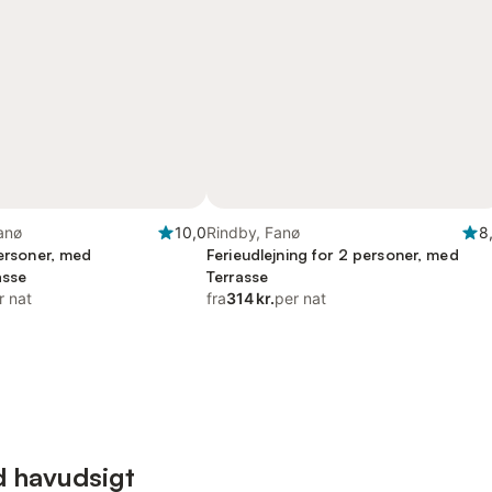
anø
10,0
Rindby, Fanø
8
personer, med
Ferieudlejning for 2 personer, med
asse
Terrasse
r nat
fra
314 kr.
per nat
d havudsigt