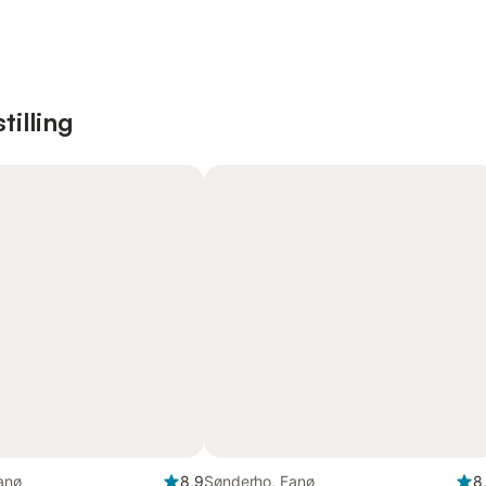
tilling
anø
8,9
Sønderho, Fanø
8