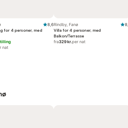
ø
8,6
Rindby, Fanø
8
ng for 4 personer, med
Villa for 4 personer, med
Balkon/Terrasse
tilling
fra
329 kr.
per nat
r nat
nø