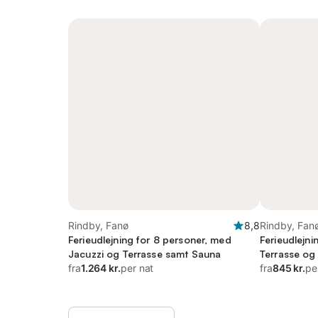
Rindby, Fanø
8,8
Rindby, Fan
Ferieudlejning for 8 personer, med
Ferieudlejni
Jacuzzi og Terrasse samt Sauna
Terrasse og
fra
1.264 kr.
per nat
fra
845 kr.
pe