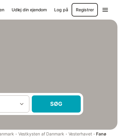
en
Udlej din ejendom
Log på
Registrer
SØG
·
·
·
anmark
Vestkysten af Danmark
Vesterhavet
Fanø