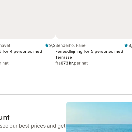
rhavet
9,2
Sønderho, Fanø
8
ed for 4 personer, med
Ferieudlejning for 5 personer, med
Terrasse
r nat
fra
673 kr.
per nat
unt
see our best prices and get