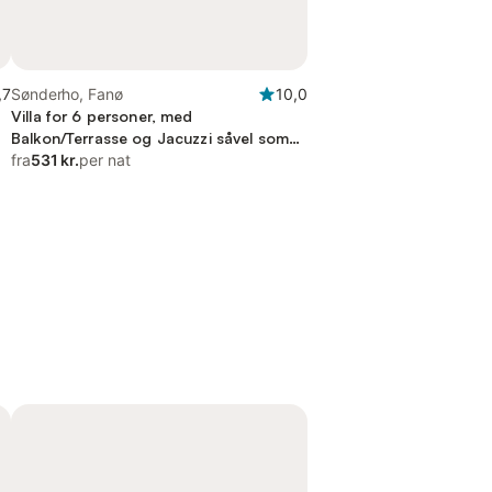
,7
Sønderho, Fanø
10,0
Villa for 6 personer, med
Balkon/Terrasse og Jacuzzi såvel som
Pool og Sauna
fra
531 kr.
per nat