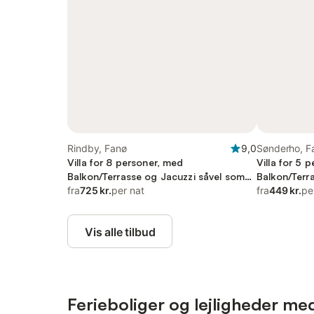
Rindby, Fanø
9,0
Sønderho, F
Villa for 8 personer, med
Villa for 5 
Balkon/Terrasse og Jacuzzi såvel som
Balkon/Terr
Sauna og Udsigt
fra
725 kr.
per nat
fra
449 kr.
pe
Vis alle tilbud
Ferieboliger og lejligheder me