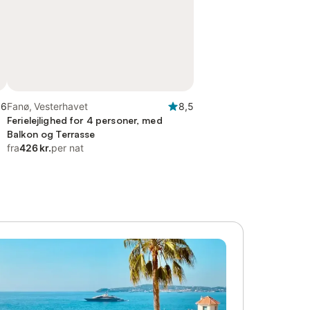
,6
Fanø, Vesterhavet
8,5
Ferielejlighed for 4 personer, med
Balkon og Terrasse
fra
426 kr.
per nat