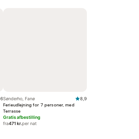
,6
Sønderho, Fanø
8,9
Ferieudlejning for 7 personer, med
Terrasse
Gratis afbestilling
fra
471 kr.
per nat