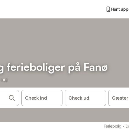
Hent app
ferieboliger på Fanø
 nu!
Check ind
Check ud
Gæster
·
Feriebolig
D