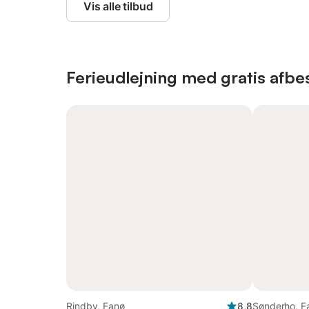
Vis alle tilbud
Ferieudlejning med gratis afbes
Rindby, Fanø
8,8
Sønderho, F