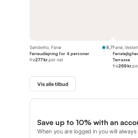
Sønderho, Fanø
8,7
Fanø, Veste
Ferieudlejning for 4 personer
Ferielejligh
fra
277 kr.
per nat
Terrasse
fra
269 kr.
pe
Vis alle tilbud
Save up to 10% with an acco
When you are logged in you will always 