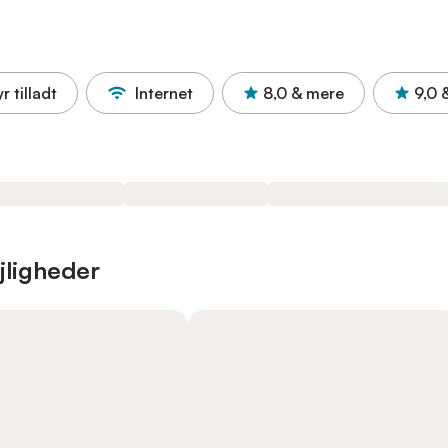
r tilladt
Internet
8,0
& mere
9,0
jligheder