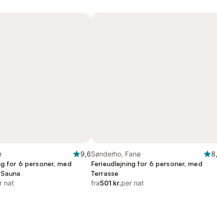
ø
9,6
Sønderho, Fanø
8
ng for 6 personer, med
Ferieudlejning for 6 personer, med
 Sauna
Terrasse
r nat
fra
501 kr.
per nat