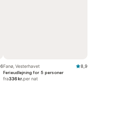
,6
Fanø, Vesterhavet
8,9
Ferieudlejning for 5 personer
fra
336 kr.
per nat