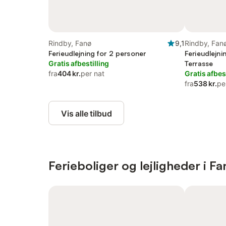
Rindby, Fanø
9,1
Rindby, Fan
Ferieudlejning for 2 personer
Ferieudlejni
Gratis afbestilling
Terrasse
fra
404 kr.
per nat
Gratis afbes
fra
538 kr.
pe
Vis alle tilbud
Ferieboliger og lejligheder i Fa