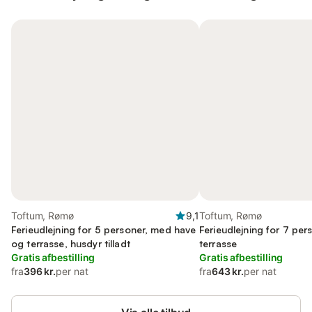
Toftum, Rømø
9,1
Toftum, Rømø
Ferieudlejning for 5 personer, med have
Ferieudlejning for 7 pe
og terrasse, husdyr tilladt
terrasse
Gratis afbestilling
Gratis afbestilling
fra
396 kr.
per nat
fra
643 kr.
per nat