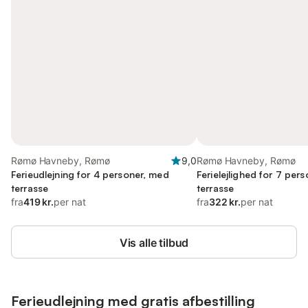
Rømø Havneby, Rømø
9,0
Rømø Havneby, Rømø
Ferieudlejning for 4 personer, med
Ferielejlighed for 7 per
terrasse
terrasse
fra
419 kr.
per nat
fra
322 kr.
per nat
Vis alle tilbud
Ferieudlejning med gratis afbestilling