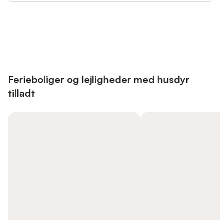
Save up to 10% on many properties with
Sign in
an account
Ferieboliger og lejligheder med husdyr
tilladt