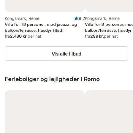
Kongsmark, Rømø
9,2
Kongsmark, Rømø
Villa for 18 personer, med jacuzzi og
Villa for 8 personer, me
balkon/terrasse, husdyr tilladt
balkon/terrasse, husdyr t
fra
2.430 kr.
per nat
fra
299 kr.
per nat
Vis alle tilbud
Ferieboliger og lejligheder i Rømø