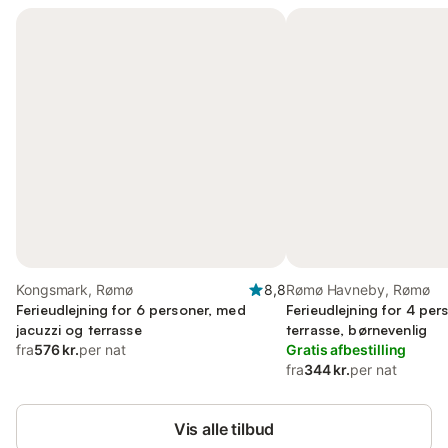
Kongsmark, Rømø
8,8
Rømø Havneby, Rømø
Ferieudlejning for 6 personer, med
Ferieudlejning for 4 pe
jacuzzi og terrasse
terrasse, børnevenlig
fra
576 kr.
per nat
Gratis afbestilling
fra
344 kr.
per nat
Vis alle tilbud