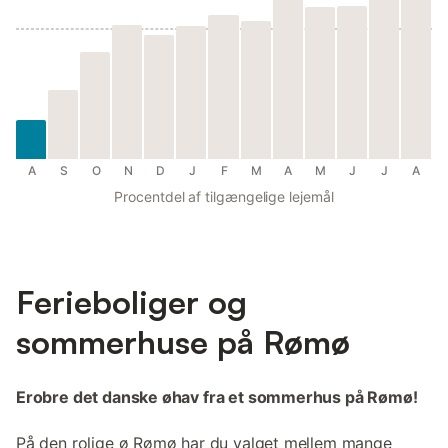
A
S
O
N
D
J
F
M
A
M
J
J
A
Procentdel af tilgængelige lejemål
Ferieboliger og
sommerhuse på Rømø
Erobre det danske øhav fra et sommerhus på Rømø!
På den rolige ø Rømø har du valget mellem mange