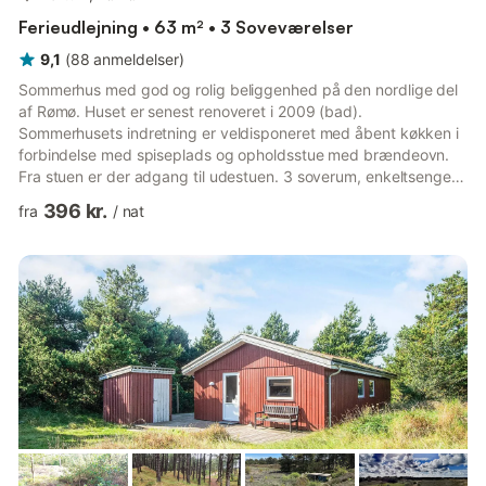
Ferieudlejning • 63 m² • 3 Soveværelser
9,1
(
88
anmeldelser
)
Sommerhus med god og rolig beliggenhed på den nordlige del
af Rømø. Huset er senest renoveret i 2009 (bad).
Sommerhusets indretning er veldisponeret med åbent køkken i
forbindelse med spiseplads og opholdsstue med brændeovn.
Fra stuen er der adgang til udestuen. 3 soverum, enkeltsengen
er elevation. Der er kabel-tv og Wi-Fi via fiberkabel. På
396 kr.
fra
/
nat
terrasserne kan I nyde solen hele dagen. Beliggende på
naturgrund med græsplæne og omkranset af træer, så der er
gode muligheder for afslapning i fred og ro. Udlejes ikke til
ungdomsgrupper.Et refunderbart depositum kan blive
opkrævet tættere på din an...