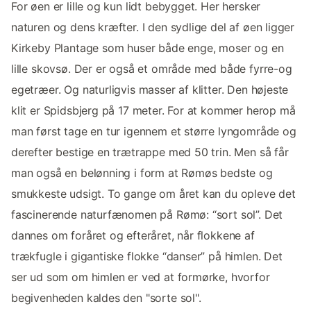
For øen er lille og kun lidt bebygget. Her hersker
naturen og dens kræfter. I den sydlige del af øen ligger
Kirkeby Plantage som huser både enge, moser og en
lille skovsø. Der er også et område med både fyrre-og
egetræer. Og naturligvis masser af klitter. Den højeste
klit er Spidsbjerg på 17 meter. For at kommer herop må
man først tage en tur igennem et større lyngområde og
derefter bestige en trætrappe med 50 trin. Men så får
man også en belønning i form at Rømøs bedste og
smukkeste udsigt. To gange om året kan du opleve det
fascinerende naturfænomen på Rømø: “sort sol”. Det
dannes om foråret og efteråret, når flokkene af
trækfugle i gigantiske flokke “danser” på himlen. Det
ser ud som om himlen er ved at formørke, hvorfor
begivenheden kaldes den "sorte sol".