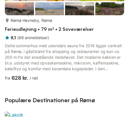
mere...
Rømø Havneby, Rømø
Ferieudlejning • 79 m² • 2 Soveværelser
9,1
(
66
anmeldelser
)
Dette sommerhus med udendørs sauna fra 2016 ligger centralt
på Rømø, i gåafstand fra shopping og restauranter og kun ca.
200 m fra det enestående Vadehavet. Det moderne køkken er
bl.a. udstyret med opvaskemaskine, mikroovn, kaffemaskine,
køle/frys og komfur med keramiske kogeplader. I den
smagfuldt møblerede opholdsstue er der radio samt tv med DR
628 kr.
fra
/
nat
via stueantenne udover parabol og tyske kanaler. Der er
trådløst internet til rådighed. Der er installeret en
energibesparende varmepumpe. Til huset hører en stor og
delvist overdækket terrasse med havemøbler, to solstole og
Populære Destinationer på Rømø
grill. Der er udendørs...