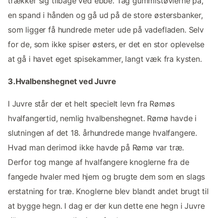
trækker sig tilbage ved ebbe. Tag gummistøvlerne på,
en spand i hånden og gå ud på de store østersbanker,
som ligger få hundrede meter ude på vadefladen. Selv
for de, som ikke spiser østers, er det en stor oplevelse
at gå i havet eget spisekammer, langt væk fra kysten.
3.Hvalbenshegnet ved Juvre
I Juvre står der et helt specielt levn fra Rømøs
hvalfangertid, nemlig hvalbenshegnet. Rømø havde i
slutningen af det 18. århundrede mange hvalfangere.
Hvad man derimod ikke havde på Rømø var træ.
Derfor tog mange af hvalfangere knoglerne fra de
fangede hvaler med hjem og brugte dem som en slags
erstatning for træ. Knoglerne blev blandt andet brugt til
at bygge hegn. I dag er der kun dette ene hegn i Juvre