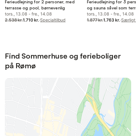
Ferieudlejning for 2 personer, med
Ferieudlejning for 3 pe
terrasse og pool, børnevenlig
og sauna såvel som terr
tors., 13.08 - fre., 14.08
tors., 13.08 - fre., 14.08
2.538 kr.
1.710 kr.
·
Specialtilbud
1.877 kr.
1.763 kr.
·
Særligt
Find Sommerhuse og ferieboliger
på Rømø