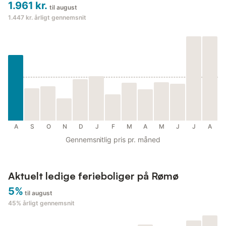
1.961 kr.
til august
1.447 kr.
årligt gennemsnit
A
S
O
N
D
J
F
M
A
M
J
J
A
Gennemsnitlig pris pr. måned
Aktuelt ledige ferieboliger på Rømø
5%
til august
45%
årligt gennemsnit