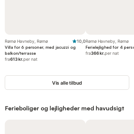
Rømø Havneby, Rømø
10,0
Rømø Havneby, Rømø
Villa for 6 personer, med jacuzzi og
Ferielejlighed for 4 per
balkon/terrasse
fra
366 kr.
per nat
fra
613 kr.
per nat
Vis alle tilbud
Ferieboliger og lejligheder med havudsigt