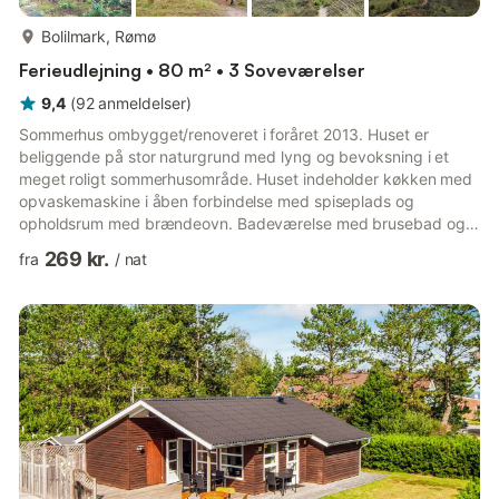
mere...
Bolilmark, Rømø
Ferieudlejning • 80 m² • 3 Soveværelser
9,4
(
92
anmeldelser
)
Sommerhus ombygget/renoveret i foråret 2013. Huset er
beliggende på stor naturgrund med lyng og bevoksning i et
meget roligt sommerhusområde. Huset indeholder køkken med
opvaskemaskine i åben forbindelse med spiseplads og
opholdsrum med brændeovn. Badeværelse med brusebad og
tre soveværelser, alle med dobbeltseng. Der er ugenerte
269 kr.
fra
/
nat
terrasser mod syd med fine læforhold. Rømø er et fantastisk
naturområde beliggende 10 km ude i havet som en del af
nationalpark Vadehavet. Der er store, fredede naturarealer og
en af Europas bredeste sandstrande med fri adgang og
mulighed for at tage bilen med helt...