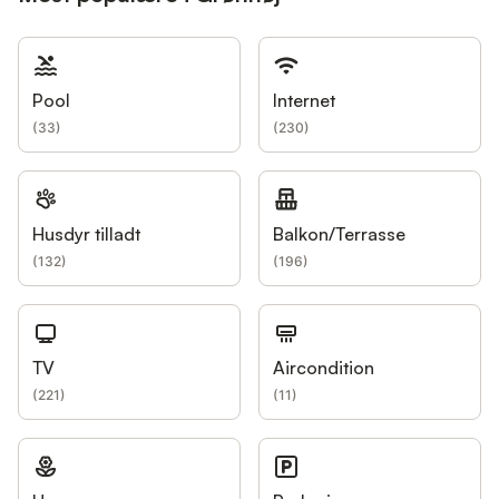
Pool
Internet
(
33
)
(
230
)
Husdyr tilladt
Balkon/Terrasse
(
132
)
(
196
)
TV
Aircondition
(
221
)
(
11
)