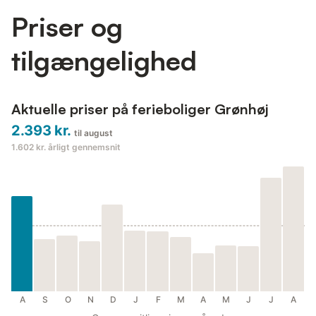
Priser og
tilgængelighed
Aktuelle priser på ferieboliger Grønhøj
2.393 kr.
til august
1.602 kr.
årligt gennemsnit
A
S
O
N
D
J
F
M
A
M
J
J
A