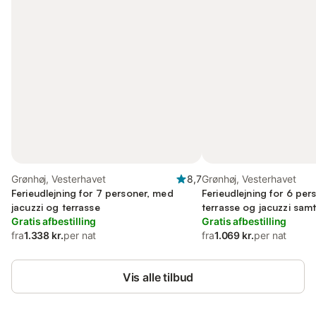
Grønhøj, Vesterhavet
8,7
Grønhøj, Vesterhavet
Ferieudlejning for 7 personer, med
Ferieudlejning for 6 pe
jacuzzi og terrasse
terrasse og jacuzzi sam
Gratis afbestilling
tilladt
Gratis afbestilling
fra
1.338 kr.
per nat
fra
1.069 kr.
per nat
Vis alle tilbud