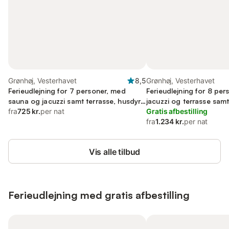
Grønhøj, Vesterhavet
8,5
Grønhøj, Vesterhavet
Ferieudlejning for 7 personer, med
Ferieudlejning for 8 pe
sauna og jacuzzi samt terrasse, husdyr
jacuzzi og terrasse sam
tilladt
fra
725 kr.
per nat
børnevenlig
Gratis afbestilling
fra
1.234 kr.
per nat
Vis alle tilbud
Ferieudlejning med gratis afbestilling