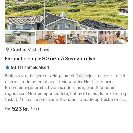
mere...
Grønhøj, Vesterhavet
Ferieudlejning • 80 m² • 3 Soveværelser
9,1
(
11
anmeldelser
)
Blokhus var tidligere et ældgammelt fiskerleje - nu centrum i et
charmerende, internationalt ferieparadis. Her finder man
kilometerlange brede, hvide sandstrande, blandt kendere
regnet som Nordeuropas bedste, fint hvidt sand, lune klitter og
friskt blåt hav. Takket være strandens bredde og beskaffenhed
kan man køre i bil til det sted, der passer en bedst. Baglandet
523 kr.
fra
/
nat
giver med sin fantastiske skønne natur, utallige muligheder for
traveture i skov og mose. I området er der afmærkede cykel-
og vandreruter, hvor man kan nyde naturen i fred og ro.