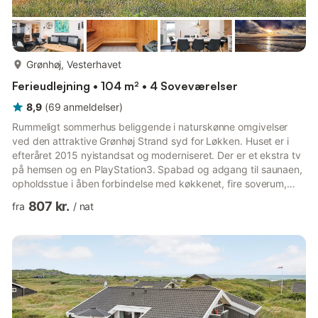
mere...
Grønhøj, Vesterhavet
Ferieudlejning • 104 m² • 4 Soveværelser
8,9
(
69
anmeldelser
)
Rummeligt sommerhus beliggende i naturskønne omgivelser
ved den attraktive Grønhøj Strand syd for Løkken. Huset er i
efteråret 2015 nyistandsat og moderniseret. Der er et ekstra tv
på hemsen og en PlayStation3. Spabad og adgang til saunaen,
opholdsstue i åben forbindelse med køkkenet, fire soverum,
med nye senge fra 2025 i henholdtsvis mål 160X200CM,
807 kr.
fra
/
nat
140X200CM, 120X200CM og 70X200CM og hems og
badeværelse med gulvvarme. Indretningen er smagfuld, lys og
moderne. Stuen er meget rummelig og af hensyn til lysindfaldet
forsynet med flere vinduespartier. Møblementet er i høj kvalitet
og moderne d...