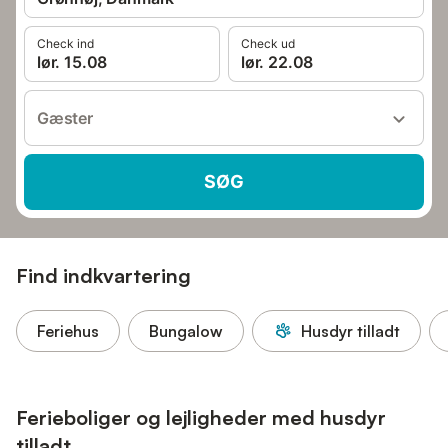
Check ind
Check ud
lør. 15.08
lør. 22.08
Gæster
SØG
Find indkvartering
Feriehus
Bungalow
Husdyr tilladt
Ferieboliger og lejligheder med husdyr
tilladt