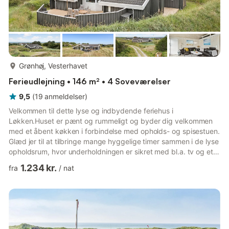
mere...
Grønhøj, Vesterhavet
Ferieudlejning • 146 m² • 4 Soveværelser
9,5
(
19
anmeldelser
)
Velkommen til dette lyse og indbydende feriehus i
Løkken.Huset er pænt og rummeligt og byder dig velkommen
med et åbent køkken i forbindelse med opholds- og spisestuen.
Glæd jer til at tilbringe mange hyggelige timer sammen i de lyse
opholdsrum, hvor underholdningen er sikret med bl.a. tv og et
lydanlæg af høj kvalitet. Efter en aktiv dag i det fri kan du
1.234 kr.
fra
/
nat
slappe af i den rummelige sauna eller i boblebadet.Udenfor
finder du store terrasser mod øst og vest, så du altid har
mulighed for at vælge mellem sol eller skygge. Nyd din
morgenkaffe med en fantastisk udsigt over klitterne og havet.
En a...