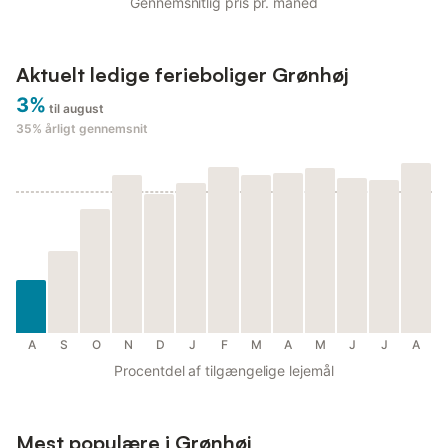
Gennemsnitlig pris pr. måned
Aktuelt ledige ferieboliger Grønhøj
3%
til august
35%
årligt gennemsnit
A
S
O
N
D
J
F
M
A
M
J
J
A
Procentdel af tilgængelige lejemål
Mest populære i Grønhøj