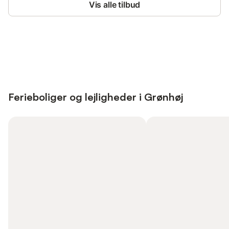
Vis alle tilbud
Save up to 10% on many properties with
Sign in
an account
Ferieboliger og lejligheder i Grønhøj