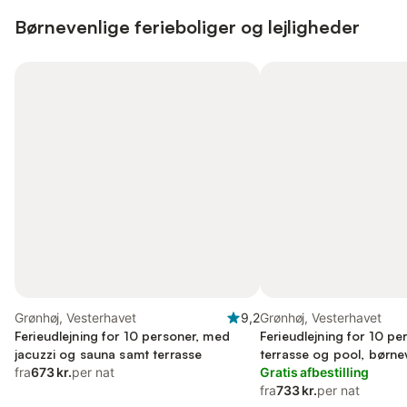
Børnevenlige ferieboliger og lejligheder
Grønhøj, Vesterhavet
9,2
Grønhøj, Vesterhavet
Ferieudlejning for 10 personer, med
Ferieudlejning for 10 p
jacuzzi og sauna samt terrasse
terrasse og pool, børne
fra
673 kr.
per nat
Gratis afbestilling
fra
733 kr.
per nat