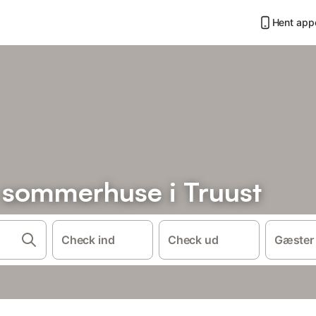
Hent app
g sommerhuse i Truust
Check ind
Check ud
Gæster