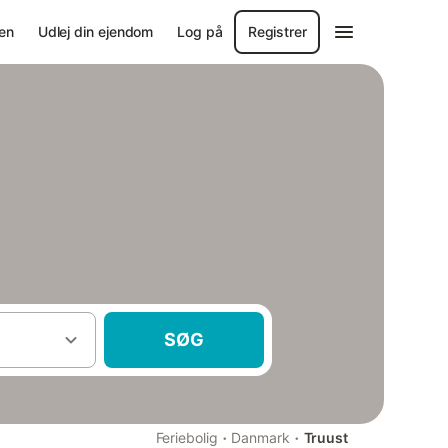
en
Udlej din ejendom
Log på
Registrer
SØG
·
·
Feriebolig
Danmark
Truust