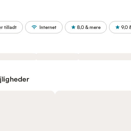
r tilladt
Internet
8,0
& mere
9,0
jligheder