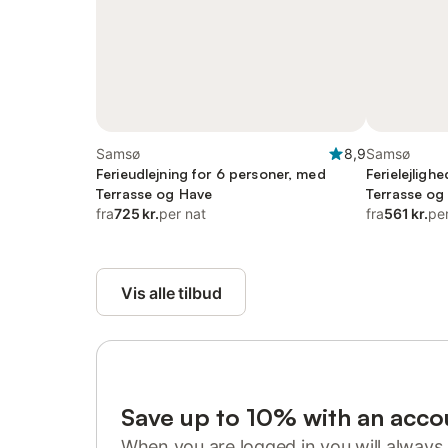
Samsø
8,9
Samsø
Ferieudlejning for 6 personer, med
Ferielejligh
Terrasse og Have
Terrasse og
fra
725 kr.
per nat
fra
561 kr.
pe
Vis alle tilbud
Save up to 10% with an acco
When you are logged in you will always 