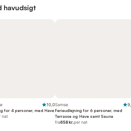
d havudsigt
sø
10,0
Samsø
9
ing for 4 personer, med Have
Ferieudlejning for 6 personer, med
r nat
Terrasse og Have samt Sauna
fra
658 kr.
per nat