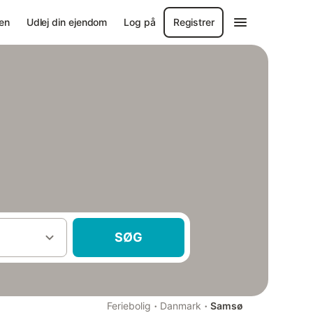
en
Udlej din ejendom
Log på
Registrer
SØG
·
·
Feriebolig
Danmark
Samsø