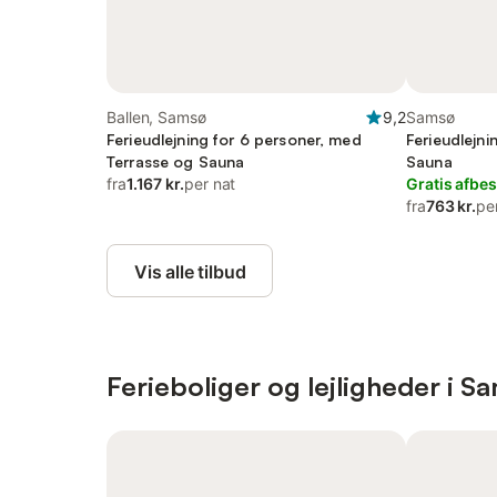
Ballen, Samsø
9,2
Samsø
Ferieudlejning for 6 personer, med
Ferieudlejni
Terrasse og Sauna
Sauna
fra
1.167 kr.
per nat
Gratis afbes
fra
763 kr.
pe
Vis alle tilbud
Ferieboliger og lejligheder i S