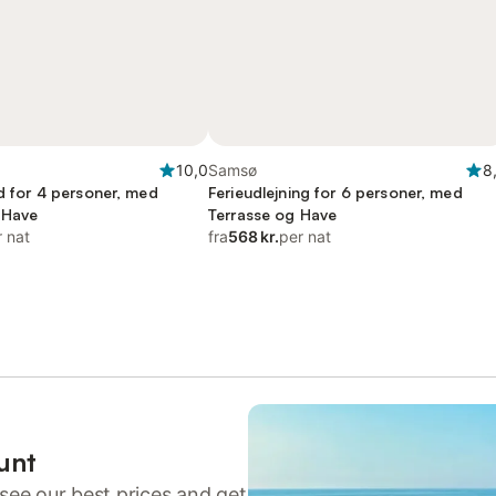
10,0
Samsø
8
ed for 4 personer, med
Ferieudlejning for 6 personer, med
 Have
Terrasse og Have
r nat
fra
568 kr.
per nat
unt
see our best prices and get