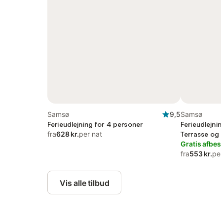
Samsø
9,5
Samsø
Ferieudlejning for 4 personer
Ferieudlejni
fra
628 kr.
per nat
Terrasse og
Sauna
Gratis afbes
fra
553 kr.
pe
Vis alle tilbud