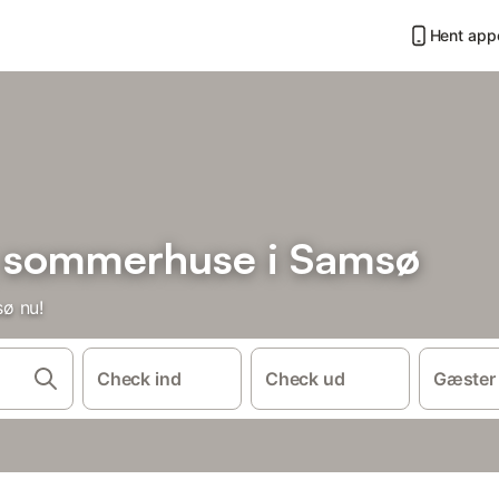
Hent app
g sommerhuse i Samsø
ø nu!
Check ind
Check ud
Gæster