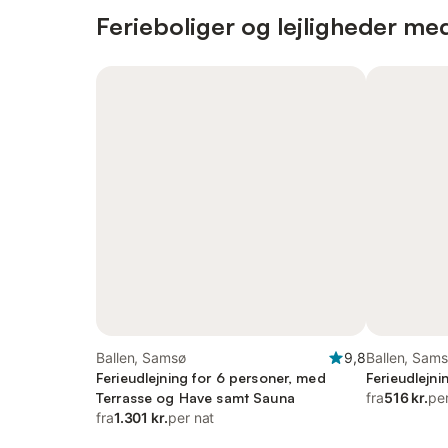
Ferieboliger og lejligheder me
Ballen, Samsø
9,8
Ballen, Sam
Ferieudlejning for 6 personer, med
Ferieudlejn
Terrasse og Have samt Sauna
fra
516 kr.
pe
fra
1.301 kr.
per nat