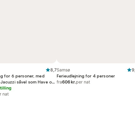
8,7
Samsø
9
ng for 6 personer, med
Ferieudlejning for 4 personer
 Jacuzzi såvel som Have og
fra
606 kr.
per nat
tilling
r nat