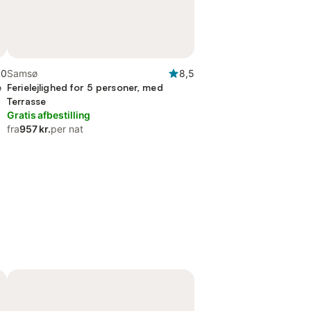
,0
Samsø
8,5
e
Ferielejlighed for 5 personer, med
Terrasse
Gratis afbestilling
fra
957 kr.
per nat