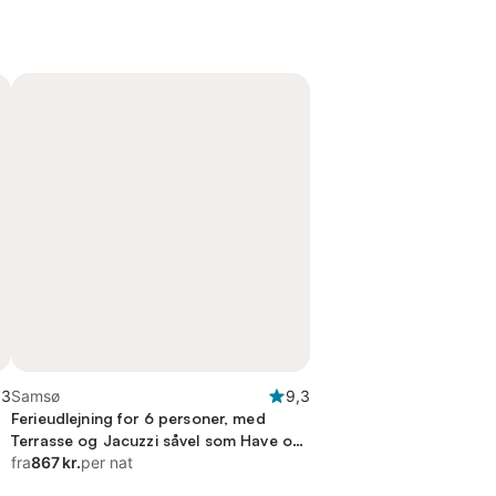
,3
Samsø
9,3
Ferieudlejning for 6 personer, med
Terrasse og Jacuzzi såvel som Have og
Sauna
fra
867 kr.
per nat