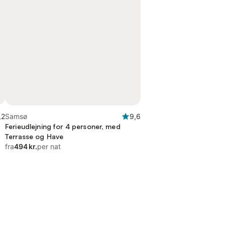
,2
Samsø
9,6
Ferieudlejning for 4 personer, med
Terrasse og Have
fra
494 kr.
per nat