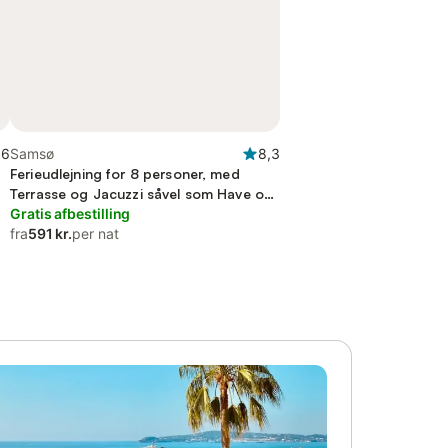
,6
Samsø
8,3
Ferieudlejning for 8 personer, med
Terrasse og Jacuzzi såvel som Have og
Sauna
Gratis afbestilling
fra
591 kr.
per nat