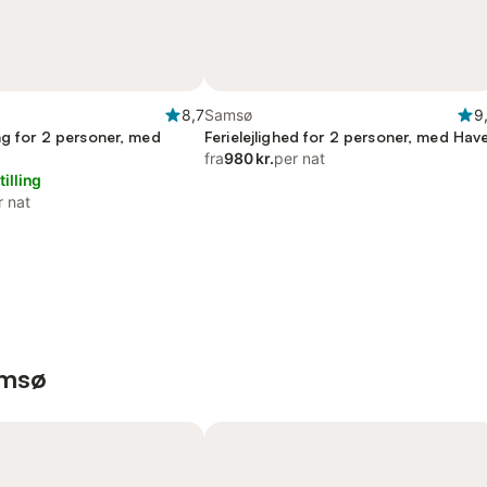
8,7
Samsø
9
ng for 2 personer, med
Ferielejlighed for 2 personer, med Hav
fra
980 kr.
per nat
tilling
r nat
amsø