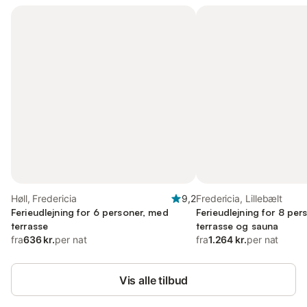
Høll, Fredericia
9,2
Fredericia, Lillebælt
Ferieudlejning for 6 personer, med
Ferieudlejning for 8 pe
terrasse
terrasse og sauna
fra
636 kr.
per nat
fra
1.264 kr.
per nat
Vis alle tilbud