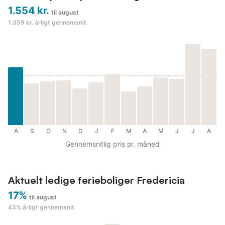
1.554 kr.
til august
1.359 kr.
årligt gennemsnit
A
S
O
N
D
J
F
M
A
M
J
J
A
Gennemsnitlig pris pr. måned
Aktuelt ledige ferieboliger Fredericia
17%
til august
43%
årligt gennemsnit