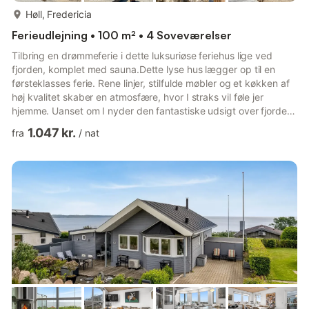
mere...
Høll, Fredericia
Ferieudlejning • 100 m² • 4 Soveværelser
Tilbring en drømmeferie i dette luksuriøse feriehus lige ved
fjorden, komplet med sauna.Dette lyse hus lægger op til en
førsteklasses ferie. Rene linjer, stilfulde møbler og et køkken af ​​
høj kvalitet skaber en atmosfære, hvor I straks vil føle jer
hjemme. Uanset om I nyder den fantastiske udsigt over fjorden,
tilbringer aftenen med at slappe af på sofaen eller slapper af i
1.047 kr.
fra
/
nat
saunaen – her vil I nyde komfort og afslapning på højt
niveau.Træd ud på terrassen om morgenen med en frisk kaffe
og fyld lungerne med den friske havluft. Lad solen forkæle jer
eller bladr i jeres ferielæsning. Brug gri...