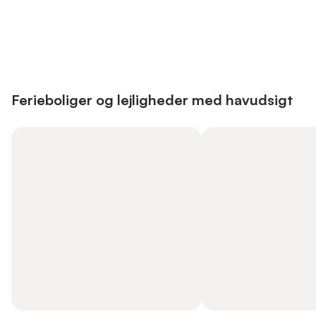
Save up to 10% on many properties with
Sign in
an account
Ferieboliger og lejligheder med havudsigt