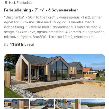
mere...
Høll, Fredericia
Ferieudlejning • 71 m² • 3 Soveværelser
"Duschanka" - 50m to the fjord", 3-værelse-hus 71 m2. Emner
egnet for 6 voksne. Stue med TV og cd. 1 værelse med 1
dobbeltseng. 1 værelse med 1 dobbeltseng. 1 værelse med 2
senge. Køkken (ovn, opvaskemaskine, 4 keramiske kogeplader,
mikroovn, fryser). Brus/WC. Terrasse 10 m2, overdækket.
Udsigt over havet og bugt. Til benyttelse: højstol. Internet
1.159 kr.
fra
/
nat
(trådløs LAN [WLAN]). Bemærk venligst: ikke-ryger lejlighed.
Bookinger er kun tilladt til turistformål. 7371738