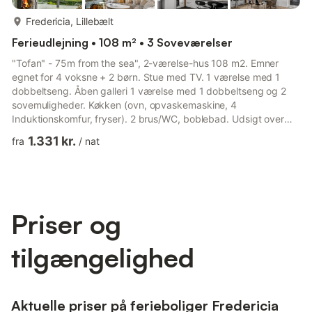
mere...
Fredericia, Lillebælt
Ferieudlejning • 108 m² • 3 Soveværelser
"Tofan" - 75m from the sea", 2-værelse-hus 108 m2. Emner
egnet for 4 voksne + 2 børn. Stue med TV. 1 værelse med 1
dobbeltseng. Åben galleri 1 værelse med 1 dobbeltseng og 2
sovemuligheder. Køkken (ovn, opvaskemaskine, 4
Induktionskomfur, fryser). 2 brus/WC, boblebad. Udsigt over
havet. Til benyttelse: internet (trådløs LAN [WLAN]). Bemærk
1.331 kr.
fra
/
nat
venligst: ikke-ryger lejlighed. Bookinger er kun tilladt til
turistformål. 7371709
Priser og
tilgængelighed
Aktuelle priser på ferieboliger Fredericia