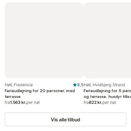
Høll, Fredericia
8,5
Høll, Hvidbjerg Strand
Ferieudlejning for 20 personer, med
Ferieudlejning for 5 pe
terrasse
og terrasse, husdyr tilla
fra
1.563 kr.
per nat
fra
822 kr.
per nat
Vis alle tilbud