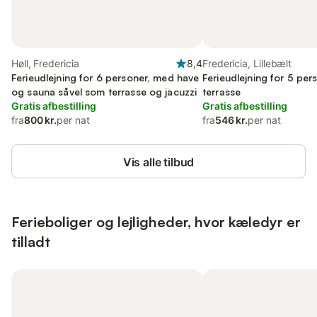
Høll, Fredericia
8,4
Fredericia, Lillebælt
Ferieudlejning for 6 personer, med have
Ferieudlejning for 5 pe
og sauna såvel som terrasse og jacuzzi
terrasse
Gratis afbestilling
Gratis afbestilling
fra
800 kr.
per nat
fra
546 kr.
per nat
Vis alle tilbud
Ferieboliger og lejligheder, hvor kæledyr er
tilladt