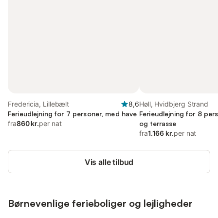
Fredericia, Lillebælt
8,6
Høll, Hvidbjerg Strand
Ferieudlejning for 7 personer, med have
Ferieudlejning for 8 pe
fra
860 kr.
per nat
og terrasse
fra
1.166 kr.
per nat
Vis alle tilbud
Børnevenlige ferieboliger og lejligheder