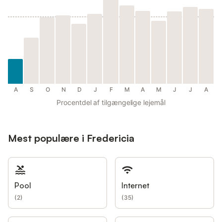
A
S
O
N
D
J
F
M
A
M
J
J
A
Procentdel af tilgængelige lejemål
Mest populære i Fredericia
Pool
Internet
(
2
)
(
35
)