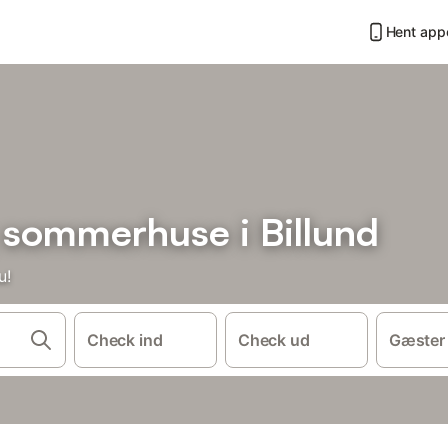
Hent app
 sommerhuse i Billund
u!
Check ind
Check ud
Gæster