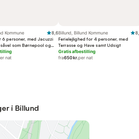
lund Kommune
8,6
Billund, Billund Kommune
8
or 6 personer, med Jacuzzi
Ferielejlighed for 4 personer, med
 såvel som Børnepool og
Terrasse og Have samt Udsigt
tilling
Gratis afbestilling
er nat
fra
650 kr.
per nat
r i Billund