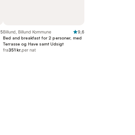
,5
Billund, Billund Kommune
9,6
Bed and breakfast for 2 personer, med
Terrasse og Have samt Udsigt
fra
351 kr.
per nat