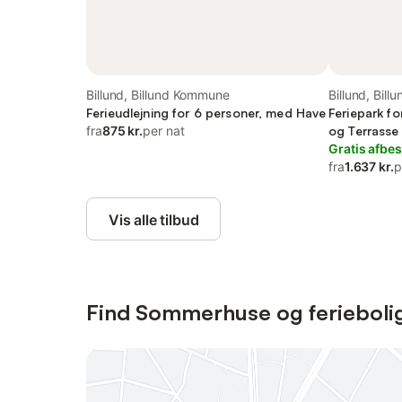
Billund, Billund Kommune
Billund, Bil
Ferieudlejning for 6 personer, med Have
Feriepark f
fra
875 kr.
per nat
og Terrasse
Pool
Gratis afbes
fra
1.637 kr.
p
Vis alle tilbud
Find Sommerhuse og feriebolige