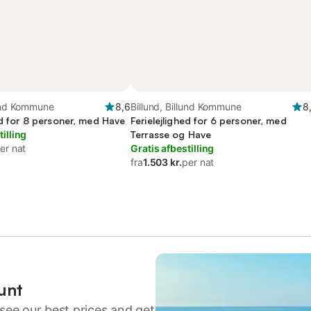
lund Kommune
8,6
Billund, Billund Kommune
8
ed for 8 personer, med Have
Ferielejlighed for 6 personer, med
tilling
Terrasse og Have
er nat
Gratis afbestilling
fra
1.503 kr.
per nat
unt
see our best prices and get