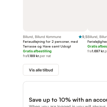
Billund, Billund Kommune
9,5
Billund, Bil
Ferieudlejning for 2 personer, med
Ferielejligh
Terrasse og Have samt Udsigt
Gratis afbes
Gratis afbestilling
fra
1.697 kr.
p
fra
1.189 kr.
per nat
Vis alle tilbud
Save up to 10% with an acco
When you are logged in you will always 