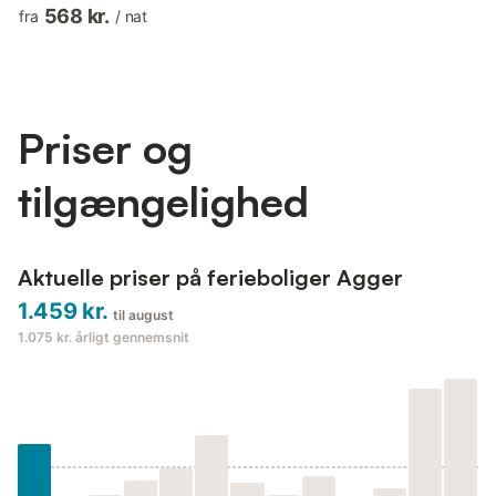
opholdsstuen finder I TV og chromecast, så underholdningen er
568 kr.
fra
/
nat
sikret, hvis vejret skulle drille. Slap af og kom helt ned i gear i
saunaen efter en tur i spabadet, hvorfra I kan nyde udsigten til
den smukke naturgrund, der omgiver huset. Nyd morgenkaffen
på terrassen, og lad børnene og hundene lege i den store...
Priser og
tilgængelighed
Aktuelle priser på ferieboliger Agger
1.459 kr.
til august
1.075 kr.
årligt gennemsnit