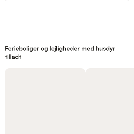
Save up to 10% on many properties with
Sign in
an account
Ferieboliger og lejligheder med husdyr
tilladt