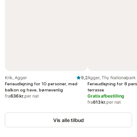
Krik, Agger
9,2
Agger, Thy Nationalpark
Ferieudlejning for 10 personer, med
Ferieudlejning for 8 pe
balkon og have, børnevenlig
terrasse
fra
636 kr.
per nat
Gratis afbestilling
fra
613 kr.
per nat
Vis alle tilbud