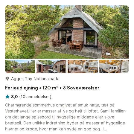
såvel Agger by som til stranden.Et refunderbart depositum kan
blive opkrævet tættere på din ankomstdato.
Sikkerhedsdepositummet sikrer et problemfrit ophold og
dækker eventuelle ekstra ...
mere...
Agger, Thy Nationalpark
Ferieudlejning • 120 m² • 3 Soveværelser
8,0
(
10
anmeldelser
)
Charmerende sommerhus omgivet af smuk natur, tæt på
Vesterhavet.Her er masser af lys og højt til loftet. Saml familien
om det lange spisebord til hyggelige middage eller sjove
brætspil. Den unikke indretning byder på masser af hyggelige
hjørner og kroge, hvor man kan nyde en god bog. I