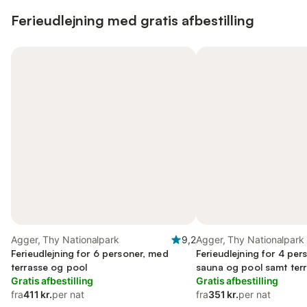
Ferieudlejning med gratis afbestilling
Agger, Thy Nationalpark
9,2
Agger, Thy Nationalpark
Ferieudlejning for 6 personer, med
Ferieudlejning for 4 pe
terrasse og pool
sauna og pool samt terr
Gratis afbestilling
tilladt
Gratis afbestilling
fra
411 kr.
per nat
fra
351 kr.
per nat