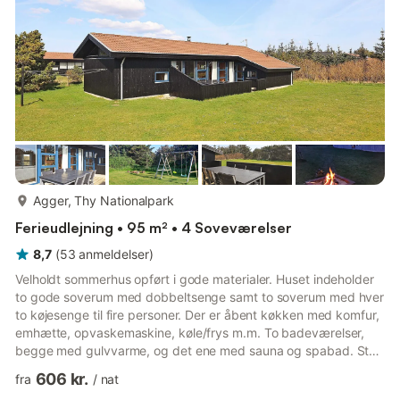
køleskab, opvaskemaskine, mikroovn, vaskemaskine. Der ...
mere...
Agger, Thy Nationalpark
Ferieudlejning • 95 m² • 4 Soveværelser
8,7
(
53
anmeldelser
)
Velholdt sommerhus opført i gode materialer. Huset indeholder
to gode soverum med dobbeltsenge samt to soverum med hver
to køjesenge til fire personer. Der er åbent køkken med komfur,
emhætte, opvaskemaskine, køle/frys m.m. To badeværelser,
begge med gulvvarme, og det ene med sauna og spabad. Stue
med brændeovn og fladskærms-tv med danske og tyske
606 kr.
fra
/
nat
kanaler. Huset ligger på stor naturgrund med kort afstand til