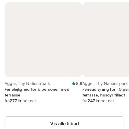
Agger, Thy Nationalpark
8,8
Agger, Thy Nationalpark
Ferielejlighed for 6 personer, med
Ferieudlejning for 10 p
terrasse
terrasse, husdyr tilladt
fra
277 kr.
per nat
fra
247 kr.
per nat
Vis alle tilbud