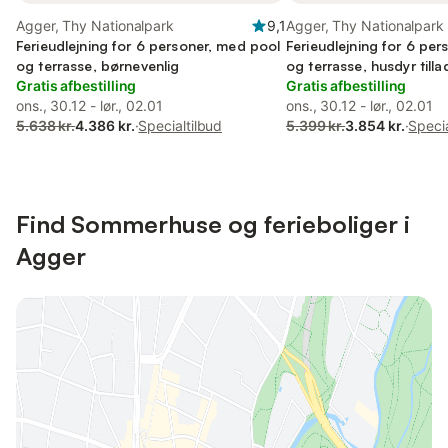
Agger, Thy Nationalpark
9,1
Agger, Thy Nationalpark
Ferieudlejning for 6 personer, med pool
Ferieudlejning for 6 pe
og terrasse, børnevenlig
og terrasse, husdyr tilla
Gratis afbestilling
Gratis afbestilling
ons., 30.12 - lør., 02.01
ons., 30.12 - lør., 02.01
5.638 kr.
4.386 kr.
·
Specialtilbud
5.399 kr.
3.854 kr.
·
Specia
Find Sommerhuse og ferieboliger i
Agger