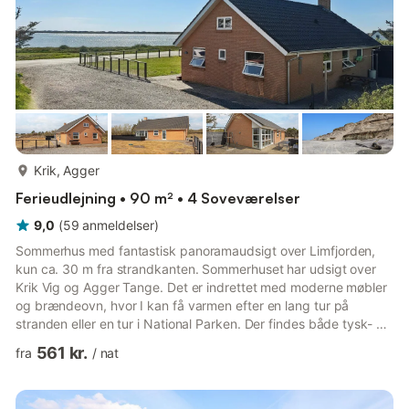
mere...
Krik, Agger
Ferieudlejning • 90 m² • 4 Soveværelser
9,0
(
59
anmeldelser
)
Sommerhus med fantastisk panoramaudsigt over Limfjorden,
kun ca. 30 m fra strandkanten. Sommerhuset har udsigt over
Krik Vig og Agger Tange. Det er indrettet med moderne møbler
og brændeovn, hvor I kan få varmen efter en lang tur på
stranden eller en tur i National Parken. Der findes både tysk- og
dansk TV (inkl. TV2), gratis internet og dvd-afspiller.
561 kr.
fra
/
nat
Sommerhuset har alt til en komfortabel og afslappende ferie og
er velegnet for en eller flere familier, der vil holde ferie sammen.
Sommerhuset rummer køkken i åben forbindelse med stuen,