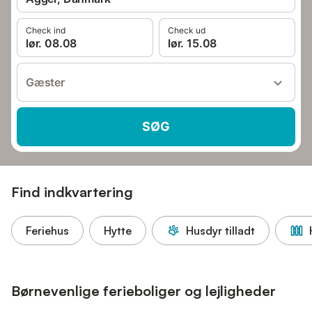
Check ind
Check ud
lør. 08.08
lør. 15.08
Gæster
SØG
Find indkvartering
Feriehus
Hytte
Husdyr tilladt
Børnevenlige ferieboliger og lejligheder