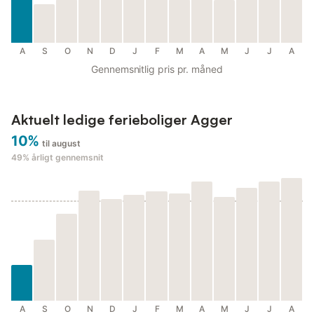
A
S
O
N
D
J
F
M
A
M
J
J
A
Gennemsnitlig pris pr. måned
Aktuelt ledige ferieboliger Agger
10%
til august
49%
årligt gennemsnit
A
S
O
N
D
J
F
M
A
M
J
J
A