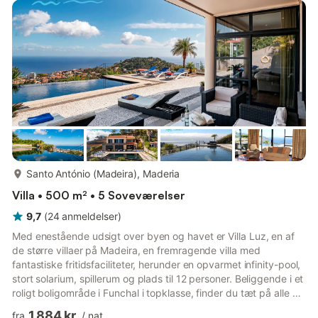
conditioned lounge/dining is vast (12,5m X 5,7m) and offers two
ample seating areas and an elegant dining table. French...
mere...
Santo António (Madeira), Maderia
Villa • 500 m² • 5 Soveværelser
9,7
(
24
anmeldelser
)
Med enestående udsigt over byen og havet er Villa Luz, en af
de større villaer på Madeira, en fremragende villa med
fantastiske fritidsfaciliteter, herunder en opvarmet infinity-pool,
stort solarium, spillerum og plads til 12 personer. Beliggende i et
roligt boligområde i Funchal i topklasse, finder du tæt på alle de
faciliteter, du måtte have brug for, samt nem adgang til byen og
1.884 kr.
fra
/
nat