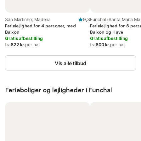
São Martinho, Maderia
9,3
Funchal (Santa Maria Mai
Ferielejlighed for 4 personer, med
Maderia
Ferielejlighed for 5 per
Balkon
Balkon og Have
Gratis afbestilling
Gratis afbestilling
fra
822 kr.
per nat
fra
800 kr.
per nat
Vis alle tilbud
Ferieboliger og lejligheder i Funchal