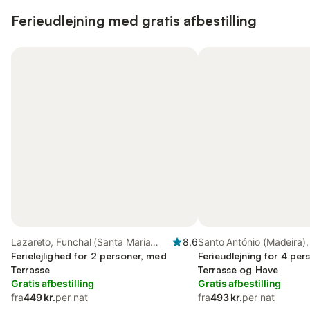
Ferieudlejning med gratis afbestilling
Lazareto, Funchal (Santa Maria
8,6
Santo António (Madeira)
Maior)
Ferielejlighed for 2 personer, med
Ferieudlejning for 4 pe
Terrasse
Terrasse og Have
Gratis afbestilling
Gratis afbestilling
fra
449 kr.
per nat
fra
493 kr.
per nat