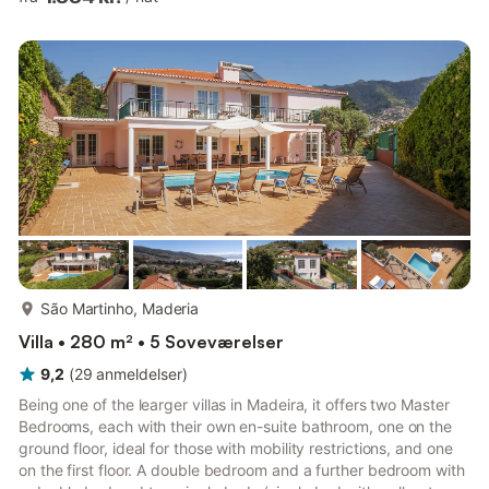
via motorvejen til alle områder af Madeira. I stueetagen
suppleres en meget rummelig åben stue og et forhøjet
spiseområde med direkte havudsigt af et separat privat TV-
rum. Et fuldt udstyret køkken har et morgenbo...
mere...
São Martinho, Maderia
Villa • 280 m² • 5 Soveværelser
9,2
(
29
anmeldelser
)
Being one of the learger villas in Madeira, it offers two Master
Bedrooms, each with their own en-suite bathroom, one on the
ground floor, ideal for those with mobility restrictions, and one
on the first floor. A double bedroom and a further bedroom with