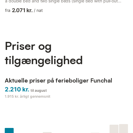
a double bed and two single beds (single bed with pull-out
single low single bed) share the family bathroom on the first
2.071 kr.
fra
/
nat
floor. All first-floor bedrooms lead to the balcony that runs along
the whole front of the house with views of the mountains and
sea - the perfect place for quiet moment. On the lower ground
floor, off the entrance, is a ...
Priser og
tilgængelighed
Aktuelle priser på ferieboliger Funchal
2.210 kr.
til august
1.915 kr.
årligt gennemsnit