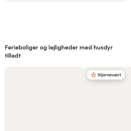
Save up to 10% on many properties with
Sign in
an account
Ferieboliger og lejligheder med husdyr
tilladt
Stjernevært