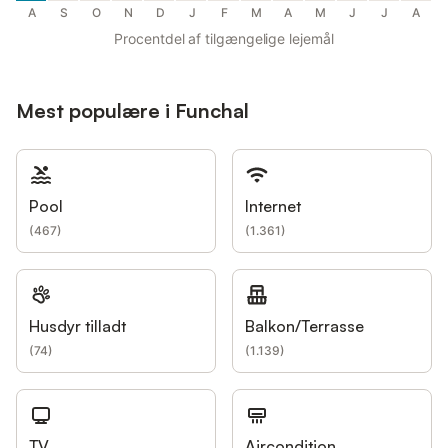
A
S
O
N
D
J
F
M
A
M
J
J
A
Procentdel af tilgængelige lejemål
Mest populære i Funchal
Pool
Internet
(
467
)
(
1.361
)
Husdyr tilladt
Balkon/Terrasse
(
74
)
(
1.139
)
TV
Aircondition