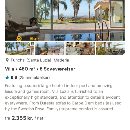
mere...
Funchal (Santa Luzia), Maderia
Villa • 450 m² • 5 Soveværelser
9,9
(
25
anmeldelser
)
Featuring a superb large heated indoor pool and amazing
leisure and games room, Vila Luzia is furnished to an
exceptionally high standard, and attention to detail is evident
everywhere. From Duresta sofas to Carpe Diem beds (as used
by the Swedish Royal Family) supreme comfort is assured
throughout and makes this one of the most luxurious villas in
2.355 kr.
fra
/
nat
Madeira, with the added bonus that it is one of the few villas in
Funchal that allows you to walk into town. The open-plan air