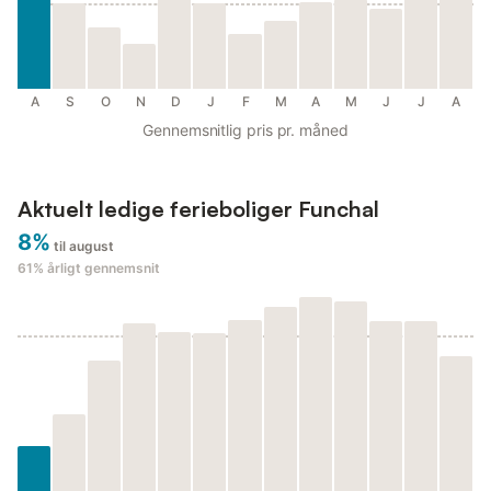
A
S
O
N
D
J
F
M
A
M
J
J
A
Gennemsnitlig pris pr. måned
Aktuelt ledige ferieboliger Funchal
8%
til august
61%
årligt gennemsnit