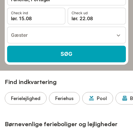
Check ind
Check ud
lør. 15.08
lør. 22.08
Gæster
SØG
Find indkvartering
Ferielejlighed
Feriehus
Pool
B
Børnevenlige ferieboliger og lejligheder