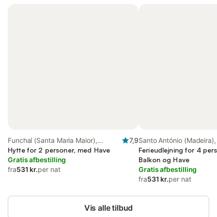
Funchal (Santa Maria Maior),
7,9
Santo António (Madeira)
Maderia
Hytte for 2 personer, med Have
Ferieudlejning for 4 pe
Gratis afbestilling
Balkon og Have
fra
531 kr.
per nat
Gratis afbestilling
fra
531 kr.
per nat
Vis alle tilbud