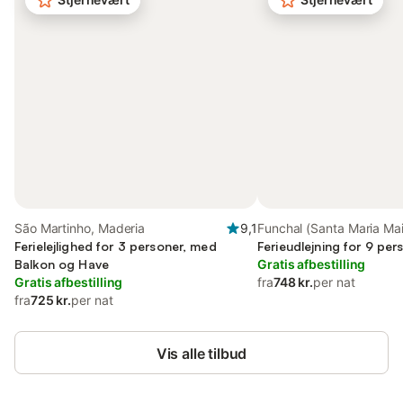
São Martinho, Maderia
9,1
Funchal (Santa Maria Mai
Ferielejlighed for 3 personer, med
Maderia
Ferieudlejning for 9 pe
Balkon og Have
Gratis afbestilling
Gratis afbestilling
fra
748 kr.
per nat
fra
725 kr.
per nat
Vis alle tilbud