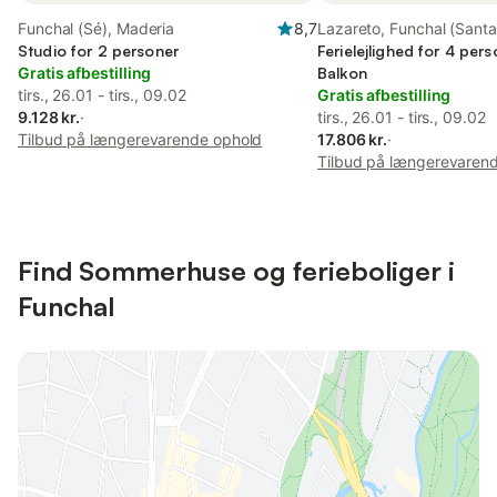
Funchal (Sé), Maderia
8,7
Lazareto, Funchal (Santa
Studio for 2 personer
Maior)
Ferielejlighed for 4 per
Gratis afbestilling
Balkon
tirs., 26.01 - tirs., 09.02
Gratis afbestilling
9.128 kr.
·
tirs., 26.01 - tirs., 09.02
Tilbud på længerevarende ophold
17.806 kr.
·
Tilbud på længerevaren
Find Sommerhuse og ferieboliger i
Funchal