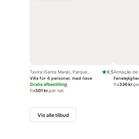
Tavira (Santa Maria), Parque
9,5
Armação de 
Natural da Ria Formosa
Villa for 4 personer, med have
Ferielejligh
Gratis afbestilling
fra
336 kr.
pe
fra
501 kr.
per nat
Vis alle tilbud