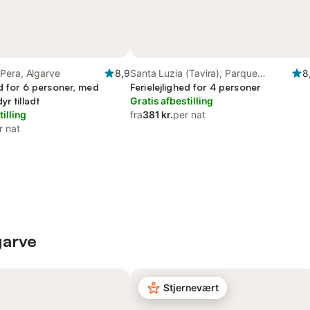
Pera, Algarve
8,9
Santa Luzia (Tavira), Parque
8
ed for 6 personer, med
Natural da Ria Formosa
Ferielejlighed for 4 personer
yr tilladt
Gratis afbestilling
tilling
fra
381 kr.
per nat
r nat
garve
Stjernevært