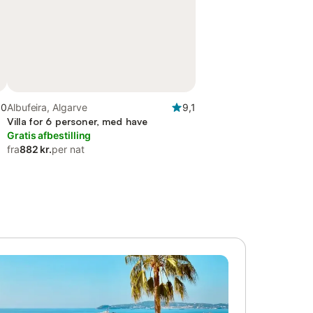
,0
Albufeira, Algarve
9,1
Villa for 6 personer, med have
Gratis afbestilling
fra
882 kr.
per nat