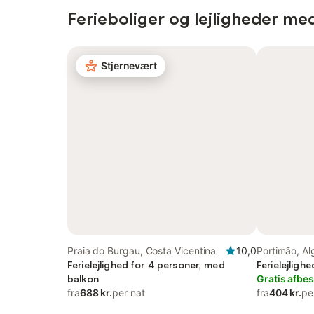
Ferieboliger og lejligheder me
Stjernevært
Praia do Burgau, Costa Vicentina
10,0
Portimão, Al
Ferielejlighed for 4 personer, med
Ferielejligh
balkon
Gratis afbes
fra
688 kr.
per nat
fra
404 kr.
pe