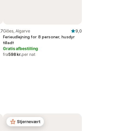
,7
Giões, Algarve
9,0
Ferieudlejning for 8 personer, husdyr
tilladt
Gratis afbestilling
fra
598 kr.
per nat
Stjernevært