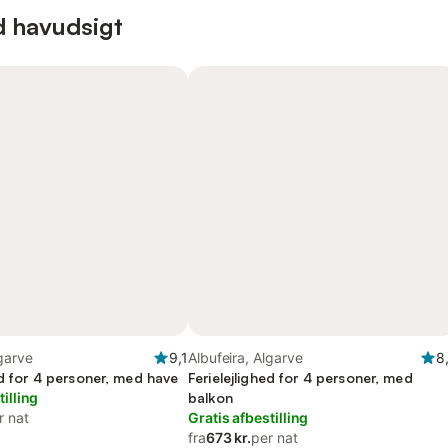
d havudsigt
garve
9,1
Albufeira, Algarve
8
ed for 4 personer, med have
Ferielejlighed for 4 personer, med
tilling
balkon
r nat
Gratis afbestilling
fra
673 kr.
per nat