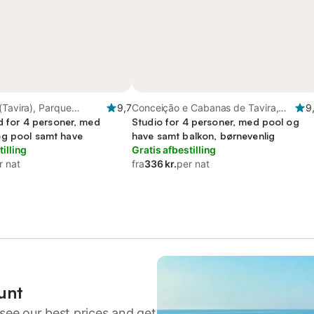
(Tavira), Parque
9,7
Conceição e Cabanas de Tavira,
9
ia Formosa
ed for 4 personer, med
Parque Natural da Ria Formosa
Studio for 4 personer, med pool og
g pool samt have
have samt balkon, børnevenlig
tilling
Gratis afbestilling
r nat
fra
336 kr.
per nat
unt
see our best prices and get