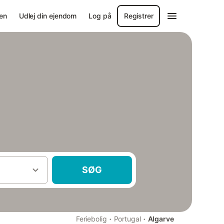
en
Udlej din ejendom
Log på
Registrer
SØG
·
·
Feriebolig
Portugal
Algarve