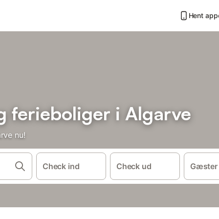
Hent app
ferieboliger i Algarve
rve nu!
Check ind
Check ud
Gæster