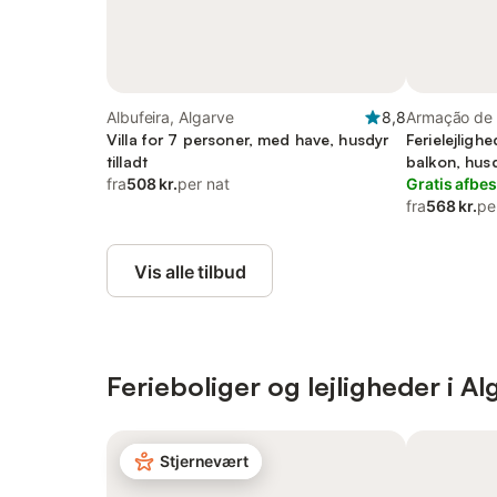
Albufeira, Algarve
8,8
Armação de 
Villa for 7 personer, med have, husdyr
Ferielejligh
tilladt
balkon, husd
fra
508 kr.
per nat
Gratis afbes
fra
568 kr.
pe
Vis alle tilbud
Ferieboliger og lejligheder i Al
Stjernevært