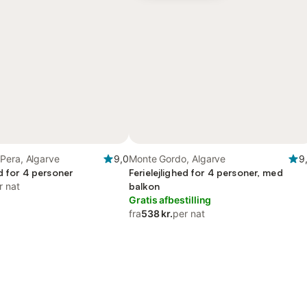
Pera, Algarve
9,0
Monte Gordo, Algarve
9
ed for 4 personer
Ferielejlighed for 4 personer, med
r nat
balkon
Gratis afbestilling
fra
538 kr.
per nat