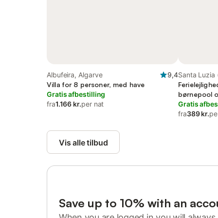
Albufeira, Algarve
9,4
Santa Luzia 
Villa for 8 personer, med have
Natural da R
Ferielejligh
Gratis afbestilling
børnepool o
fra
1.166 kr.
per nat
Gratis afbes
fra
389 kr.
pe
Vis alle tilbud
Save up to 10% with an acco
When you are logged in you will always 