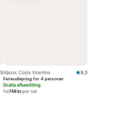
,5
Aljezur, Costa Vicentina
9,3
Ferieudlejning for 4 personer
Gratis afbestilling
fra
748 kr.
per nat