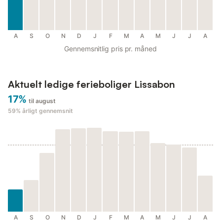
A
S
O
N
D
J
F
M
A
M
J
J
A
Gennemsnitlig pris pr. måned
Aktuelt ledige ferieboliger Lissabon
17%
til august
59%
årligt gennemsnit
A
S
O
N
D
J
F
M
A
M
J
J
A