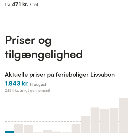
reachable within a 10 minutes car ride or a 20 minutes trip with
471 kr.
fra
/
nat
the metro. Lisbon's metro takes you almost everywhere around
and the closest metro station is Arroios (2 minutes walking from
the flat). The historical centre is only 10 minutes away. This
property is a self-check-in property, a...
Priser og
tilgængelighed
Aktuelle priser på ferieboliger Lissabon
1.843 kr.
til august
2.154 kr.
årligt gennemsnit