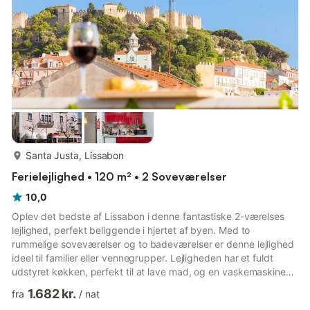
There are 2 bathrooms. The firs...
mere...
Santa Justa, Lissabon
Ferielejlighed • 120 m² • 2 Soveværelser
10,0
Oplev det bedste af Lissabon i denne fantastiske 2-værelses
lejlighed, perfekt beliggende i hjertet af byen. Med to
rummelige soveværelser og to badeværelser er denne lejlighed
ideel til familier eller vennegrupper. Lejligheden har et fuldt
udstyret køkken, perfekt til at lave mad, og en vaskemaskine
for ekstra bekvemmelighed. Gæster kan nyde gratis WiFi og
1.682 kr.
fra
/
nat
slappe af i stuen, som inkluderer en sofa, spisebord og TV.