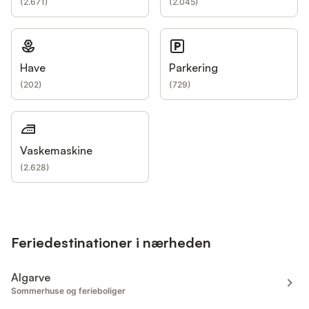
(
2.671
)
(
2.045
)
Have
Parkering
(
202
)
(
729
)
Vaskemaskine
(
2.628
)
Feriedestinationer i nærheden
Algarve
Sommerhuse og ferieboliger