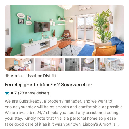
Lejligheden byder desuden på en altan og en terrasse med en
betagende udsigt over byen og naturen. Lejligheden ligger kun
en kort gåtur fra Rossio og São Jorge-slottet og er det...
mere...
Arroios, Lissabon Distrikt
Ferielejlighed • 65 m² • 2 Soveværelser
8,7
(
23
anmeldelser
)
We are GuestReady, a property manager, and we want to
ensure your stay will be as smooth and comfortable as possible.
We are available 24/7 should you need any assistance during
your stay. Kindly note that this is a personal home so please
take good care of it as if it was your own. Lisbon's Airport is