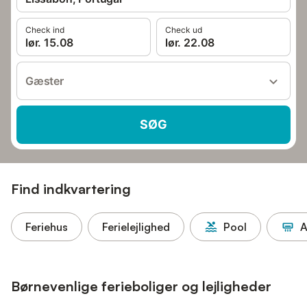
Check ind
Check ud
lør. 15.08
lør. 22.08
Gæster
SØG
Find indkvartering
Feriehus
Ferielejlighed
Pool
A
Børnevenlige ferieboliger og lejligheder