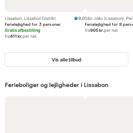
Lissabon, Lissabon Distrikt
9,0
São João (Lissabon), Pe
Ferielejlighed for 3 personer
França
Ferielejlighed for 8 per
Gratis afbestilling
fra
905 kr.
per nat
fra
411 kr.
per nat
Vis alle tilbud
Ferieboliger og lejligheder i Lissabon