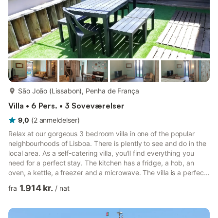
mere...
São João (Lissabon), Penha de França
Villa • 6 Pers. • 3 Soveværelser
9,0
(
2
anmeldelser
)
Relax at our gorgeous 3 bedroom villa in one of the popular
neighbourhoods of Lisboa. There is plently to see and do in the
local area. As a self-catering villa, you'll find everything you
need for a perfect stay. The kitchen has a fridge, a hob, an
oven, a kettle, a freezer and a microwave. The villa is a perfect
place to relax and offers a television and internet access. This
1.914 kr.
fra
/
nat
villa has 3 bedrooms and can comfortably sleep 6. In the first
bedroom, you will find a double bed. In the next bedroom, there
is a double bed. The third bedroom contains a double bed.