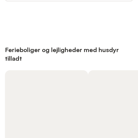
Save up to 10% on many properties with
Sign in
an account
Ferieboliger og lejligheder med husdyr
tilladt