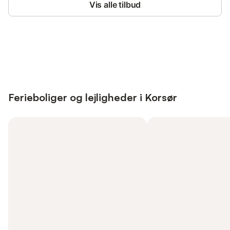
Vis alle tilbud
Save up to 10% on many properties with
Sign in
an account
Ferieboliger og lejligheder i Korsør