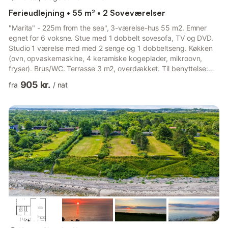
Ferieudlejning • 55 m² • 2 Soveværelser
"Marita" - 225m from the sea", 3-værelse-hus 55 m2. Emner
egnet for 6 voksne. Stue med 1 dobbelt sovesofa, TV og DVD.
Studio 1 værelse med med 2 senge og 1 dobbeltseng. Køkken
(ovn, opvaskemaskine, 4 keramiske kogeplader, mikroovn,
fryser). Brus/WC. Terrasse 3 m2, overdækket. Til benyttelse:
højstol. Internet (trådløs LAN [WLAN]). Bemærk venligst: ikke-
905 kr.
fra
/
nat
ryger lejlighed. Maksimum 1 husdyr/hund tilladt. Bookinger er
kun tilladt til turistformål. 2537887
mere...