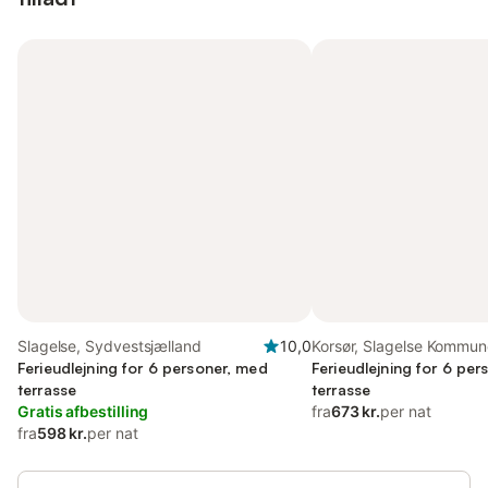
Slagelse, Sydvestsjælland
10,0
Korsør, Slagelse Kommun
Ferieudlejning for 6 personer, med
Ferieudlejning for 6 pe
terrasse
terrasse
Gratis afbestilling
fra
673 kr.
per nat
fra
598 kr.
per nat