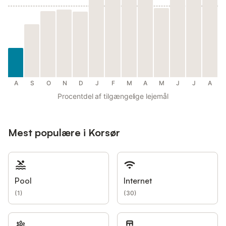
A
S
O
N
D
J
F
M
A
M
J
J
A
Procentdel af tilgængelige lejemål
Mest populære i Korsør
Pool
Internet
(
1
)
(
30
)