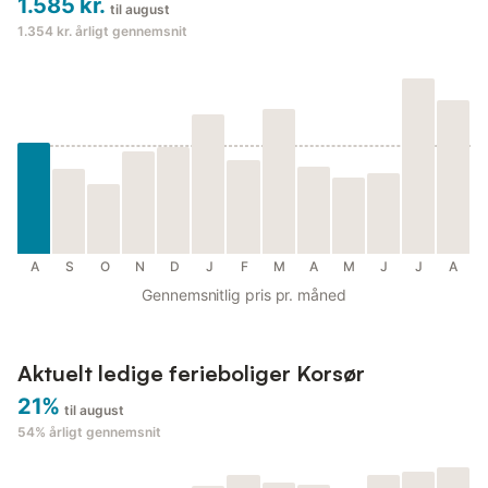
1.585 kr.
til august
1.354 kr.
årligt gennemsnit
A
S
O
N
D
J
F
M
A
M
J
J
A
Gennemsnitlig pris pr. måned
Aktuelt ledige ferieboliger Korsør
21%
til august
54%
årligt gennemsnit