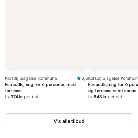
Korsør, Slagelse Kommune
8,6
Korsør, Slagelse Kommun
Ferieudlejning for 6 personer, med
Ferieudlejning for 6 pe
terrasse
og terrasse samt sauna
fra
374 kr.
per nat
fra
643 kr.
per nat
Vis alle tilbud