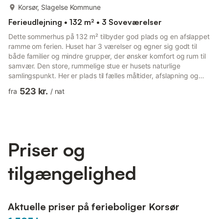
mere...
Korsør, Slagelse Kommune
Ferieudlejning • 132 m² • 3 Soveværelser
Dette sommerhus på 132 m² tilbyder god plads og en afslappet
ramme om ferien. Huset har 3 værelser og egner sig godt til
både familier og mindre grupper, der ønsker komfort og rum til
samvær. Den store, rummelige stue er husets naturlige
samlingspunkt. Her er plads til fælles måltider, afslapning og
hyggelige stunder efter en dag ved stranden eller i naturen.
523 kr.
fra
/
nat
Indretningen er enkel og funktionel. Huset ligger på en stor
grund med have, der giver gode muligheder for udeliv. Her er
plads til leg, afslapning og måltider under åben himmel, mens
omgivelserne bidrager til en rolig feriestemning. S...
Priser og
tilgængelighed
Aktuelle priser på ferieboliger Korsør