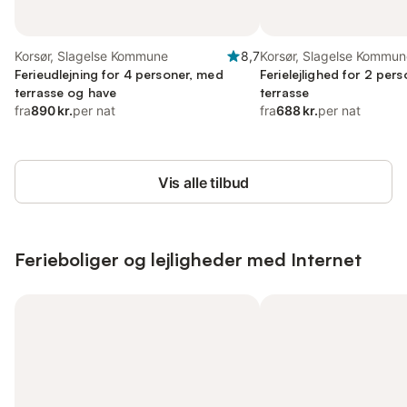
Korsør, Slagelse Kommune
8,7
Korsør, Slagelse Kommun
Ferieudlejning for 4 personer, med
Ferielejlighed for 2 per
terrasse og have
terrasse
fra
890 kr.
per nat
fra
688 kr.
per nat
Vis alle tilbud
Ferieboliger og lejligheder med Internet