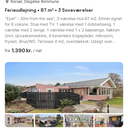
Korsør, Slagelse Kommune
Ferieudlejning • 87 m² • 3 Soveværelser
"Eyer" - 20m from the sea", 3-værelse-hus 87 m2. Emner egnet
for 6 voksne. Stue med TV. 1 værelse med 1 dobbeltseng. 1
værelse med 2 senge. 1 værelse med 1 x 2 køjesenge. Køkken
(ovn, opvaskemaskine, 4 keramiske kogeplader, mikroovn,
fryser). Brus/WC. Terrasse 4 m2, overdækket. Udsigt over
havet. Til benyttelse: højstol. Internet (trådløs LAN [WLAN]).
1.390 kr.
fra
/
nat
Bemærk venligst: ikke-ryger lejlighed. Maksimum 1
husdyr/hund tilladt. 2538798