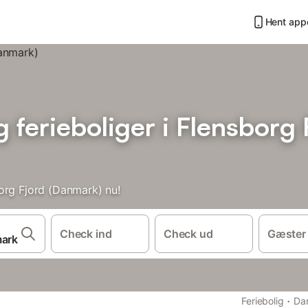
Hent app
ferieboliger i Flensborg 
org Fjord (Danmark) nu!
Check ind
Check ud
Gæster
·
Feriebolig
Da