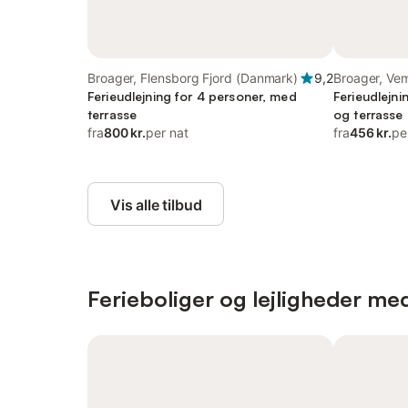
Broager, Flensborg Fjord (Danmark)
9,2
Broager, V
Ferieudlejning for 4 personer, med
Ferieudlejni
terrasse
og terrasse
fra
800 kr.
per nat
fra
456 kr.
pe
Vis alle tilbud
Ferieboliger og lejligheder me