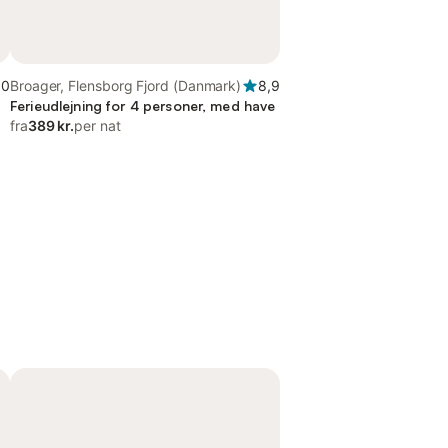
,0
Broager, Flensborg Fjord (Danmark)
8,9
Ferieudlejning for 4 personer, med have
fra
389 kr.
per nat