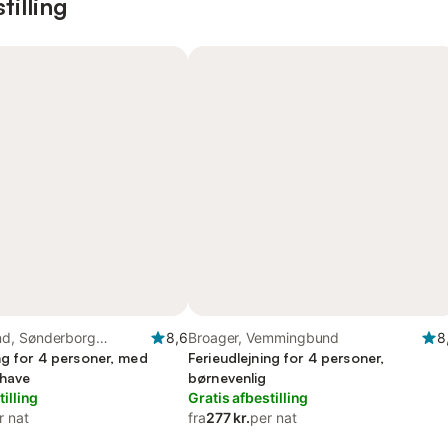
tilling
d, Sønderborg
8,6
Broager, Vemmingbund
8
ng for 4 personer, med
Ferieudlejning for 4 personer,
 have
børnevenlig
tilling
Gratis afbestilling
r nat
fra
277 kr.
per nat