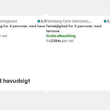
emmingbund
8,6
Flensborg Fjord (Danmark),
9
ng for 4 personer, med have
Sønderborg Kommune
Ferielejlighed for 5 personer, med
terrasse
r nat
Gratis afbestilling
fra
239 kr.
per nat
d havudsigt