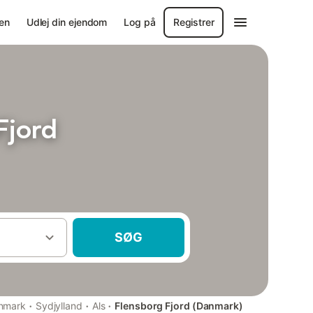
en
Udlej din ejendom
Log på
Registrer
Fjord
SØG
·
·
·
nmark
Sydjylland
Als
Flensborg Fjord (Danmark)