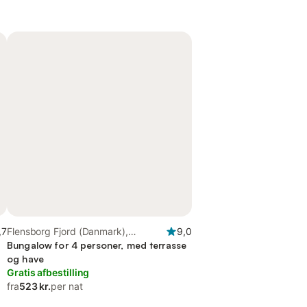
,7
Flensborg Fjord (Danmark),
9,0
Sønderborg Kommune
Bungalow for 4 personer, med terrasse
og have
Gratis afbestilling
fra
523 kr.
per nat