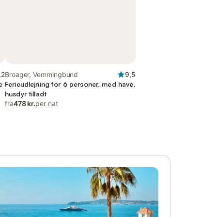
,2
Broager, Vemmingbund
9,5
e
Ferieudlejning for 6 personer, med have,
husdyr tilladt
fra
478 kr.
per nat