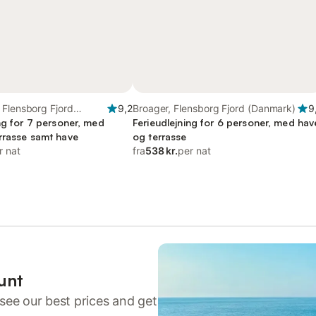
 Flensborg Fjord
9,2
Broager, Flensborg Fjord (Danmark)
9
ng for 7 personer, med
Ferieudlejning for 6 personer, med hav
rrasse samt have
og terrasse
r nat
fra
538 kr.
per nat
unt
see our best prices and get