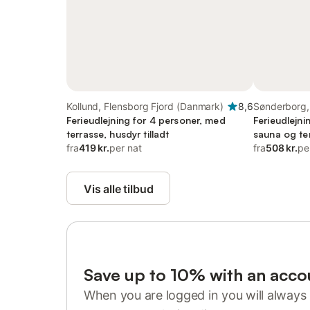
Kollund, Flensborg Fjord (Danmark)
8,6
Sønderborg,
Ferieudlejning for 4 personer, med
(Danmark)
Ferieudlejni
terrasse, husdyr tilladt
sauna og te
fra
419 kr.
per nat
fra
508 kr.
pe
Vis alle tilbud
Save up to 10% with an acco
When you are logged in you will always 