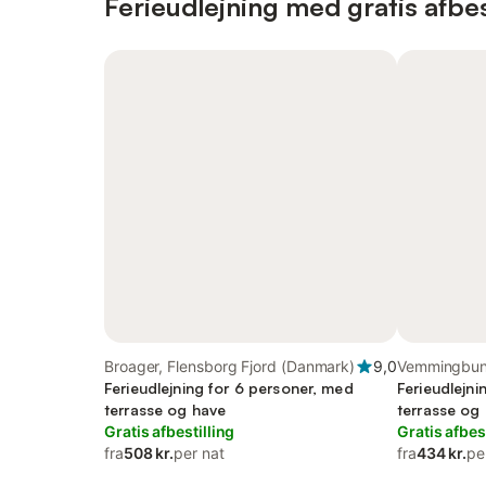
Ferieudlejning med gratis afbes
Broager, Flensborg Fjord (Danmark)
9,0
Vemmingbun
Ferieudlejning for 6 personer, med
Kommune
Ferieudlejni
terrasse og have
terrasse og
Gratis afbestilling
Gratis afbes
fra
508 kr.
per nat
fra
434 kr.
pe