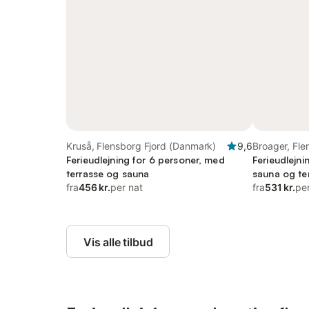
Kruså, Flensborg Fjord (Danmark)
9,6
Broager, Fle
Ferieudlejning for 6 personer, med
Ferieudlejni
terrasse og sauna
sauna og ter
fra
456 kr.
per nat
tilladt
fra
531 kr.
pe
Vis alle tilbud