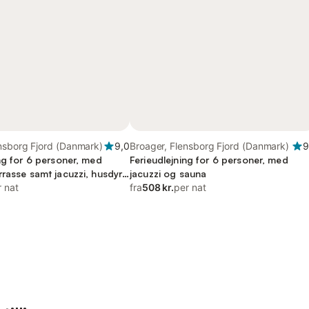
nsborg Fjord (Danmark)
9,0
Broager, Flensborg Fjord (Danmark)
9
ng for 6 personer, med
Ferieudlejning for 6 personer, med
rasse samt jacuzzi, husdyr
jacuzzi og sauna
r nat
fra
508 kr.
per nat