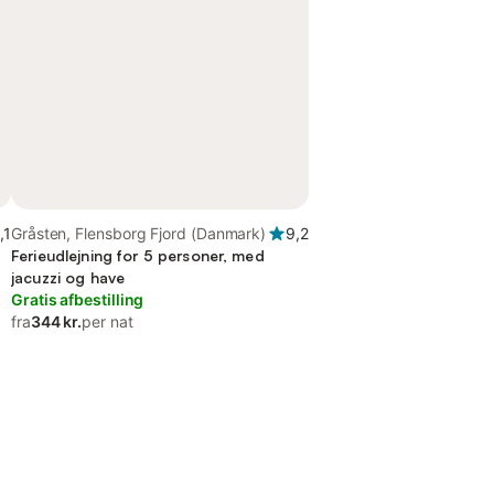
,1
Gråsten, Flensborg Fjord (Danmark)
9,2
Ferieudlejning for 5 personer, med
jacuzzi og have
Gratis afbestilling
fra
344 kr.
per nat