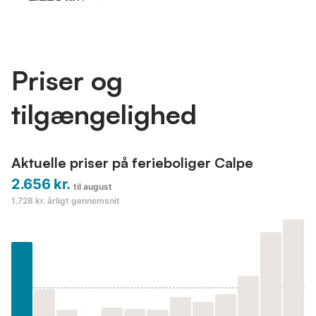
spisning. Med interiør med aircondition, moderne
køkkenmaskiner og flere komfortable soveværelser, kombinerer
dette hjem praktisk bekvemmelighed med middelhavscharme.
En udendørs bruser gør det nemt at skylle af efter s...
Priser og
tilgængelighed
Aktuelle priser på ferieboliger Calpe
2.656 kr.
til august
1.728 kr.
årligt gennemsnit