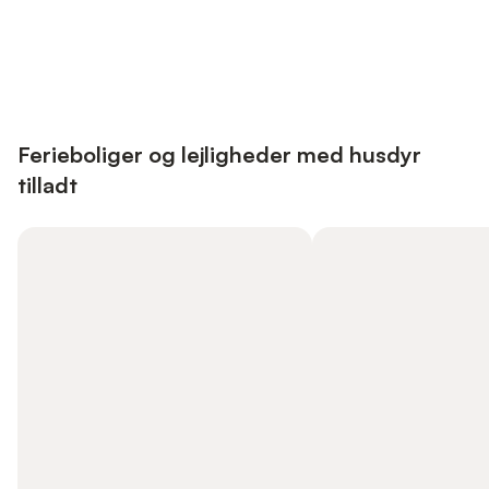
Save up to 10% on many properties with
Sign in
an account
Ferieboliger og lejligheder med husdyr
tilladt