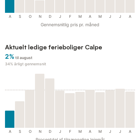
A
S
O
N
D
J
F
M
A
M
J
J
A
Gennemsnitlig pris pr. måned
Aktuelt ledige ferieboliger Calpe
2%
til august
34%
årligt gennemsnit
A
S
O
N
D
J
F
M
A
M
J
J
A
Procentdel af tilgængelige lejemål