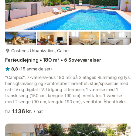
mere...
Costeres Urbanization, Calpe
Ferieudlejning • 180 m² • 5 Soveværelser
8,8
(
15
anmeldelser
)
"Campos", 7-værelse-hus 180 m2 på 2 etager. Rummelig og lys,
hensigtsmæssig og komfortabelt indrettet: stue/spisestue med
sat-TV og digital TV. Udgang til terrasse. 1 værelse med 1
fransk seng (150 cm, længde 190 cm), ventilator. 1 værelse
med 2 senge (90 cm, længde 190 cm), ventilator. Åbent køkken
(4 kogeplader, ovn, Brødrister, kedel, mikroovn, fryser, elektrisk
1.136 kr.
fra
/
nat
kaffemaskine). Brus/WC. Overetage: (udvendig trappe)
stue/spisestue 40 m2 med åben kamin, sat-TV og digital TV.
Udgang til veranda. 1 værelse med 1 fransk seng (150 cm,
længde 190 cm), ventilator. 1 værelse med 2 senge (90 cm,