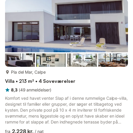
er udstyret med badekar og WC. Det åbne køkken råder over
en ovn, 2 keramiske glaskogeplader, en brødrister, en elkedel,
en mikrob...
mere...
Pla del Mar, Calpe
Villa • 213 m² • 4 Soveværelser
8,3
(
49
anmeldelser
)
Komfort ved havet venter Slap af i denne rummelige Calpe-villa,
designet til familier eller grupper, der søger et tilbagetog ved
kysten. Den private pool på 10 x 4 m inviterer til forfriskende
svømmetur, mens liggestole og en oplyst have skaber en ideel
ramme for at slappe af. Den indhegnede terrasse byder på
privatliv til afslappet grill, og en gasgrill er klar til udendørs
2.228 kr.
fra
/
nat