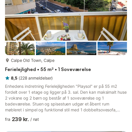
læ...
mere...
Calpe Old Town, Calpe
Ferielejlighed • 55 m² • 1 Soveværelse
8,5
(
228
anmeldelser
)
Enhedens indretning Ferielejligheden "Playsol" er på 55 m2
fordelt over 1 etage og ligger på 3. sal. Den kan maksimalt huse
2 voksne og 2 børn og består af 1 soveværelse og 1
badeværelse. Stuen og spisestuen udgør et åbent rum
møbleret i simpel og funktionel stil med 1 dobbeltsovesofa,
hvorfra der er direkte adgang til en balkon med terrassemøbler
239 kr.
fra
/
nat
og udsigt over feriestedet. Soveværelset er udstyret med 2
enkeltsenge à 90 cm bredde og 190 cm længde. Badeværelset