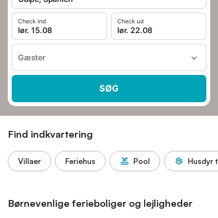
Check ind
Check ud
lør. 15.08
lør. 22.08
Gæster
SØG
Find indkvartering
Villaer
Feriehus
Pool
Husdyr t
Børnevenlige ferieboliger og lejligheder