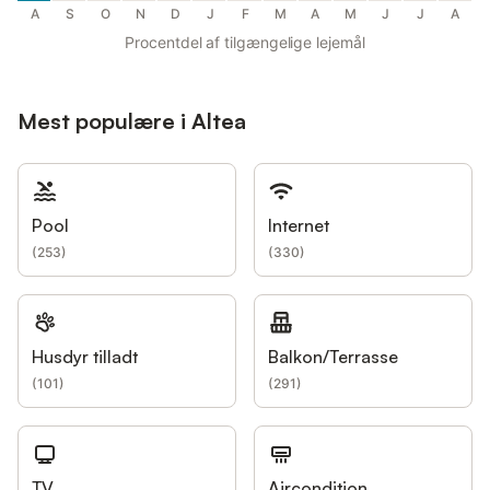
A
S
O
N
D
J
F
M
A
M
J
J
A
Procentdel af tilgængelige lejemål
Mest populære i Altea
Pool
Internet
(
253
)
(
330
)
Husdyr tilladt
Balkon/Terrasse
(
101
)
(
291
)
TV
Aircondition