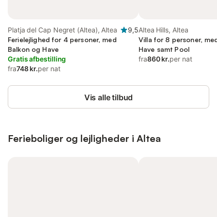
Platja del Cap Negret (Altea), Altea
9,5
Altea Hills, Altea
Ferielejlighed for 4 personer, med
Villa for 8 personer, m
Balkon og Have
Have samt Pool
Gratis afbestilling
fra
860 kr.
per nat
fra
748 kr.
per nat
Vis alle tilbud
Ferieboliger og lejligheder i Altea