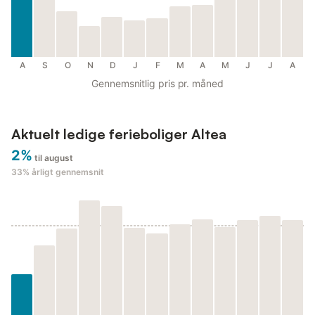
A
S
O
N
D
J
F
M
A
M
J
J
A
Gennemsnitlig pris pr. måned
Aktuelt ledige ferieboliger Altea
2%
til august
33%
årligt gennemsnit