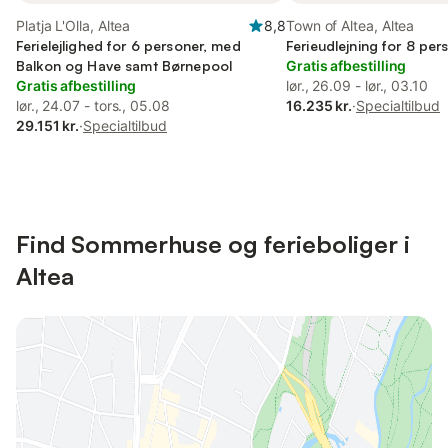
Platja L'Olla, Altea
8,8
Town of Altea, Altea
Ferielejlighed for 6 personer, med
Ferieudlejning for 8 per
Balkon og Have samt Børnepool
Gratis afbestilling
Gratis afbestilling
lør., 26.09 - lør., 03.10
lør., 24.07 - tors., 05.08
16.235 kr.
·
Specialtilbud
29.151 kr.
·
Specialtilbud
Find Sommerhuse og ferieboliger i
Altea