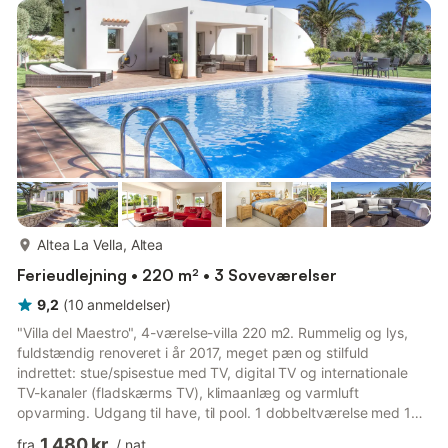
Brødrister, kedel, mikroovn, fryser, elektrisk kaffemaskine) med
spisehjørne. Brus/bidet/WC. El-opvarming. Stor terrasse.
Havemøble...
mere...
Altea La Vella, Altea
Ferieudlejning • 220 m² • 3 Soveværelser
9,2
(
10
anmeldelser
)
"Villa del Maestro", 4-værelse-villa 220 m2. Rummelig og lys,
fuldstændig renoveret i år 2017, meget pæn og stilfuld
indrettet: stue/spisestue med TV, digital TV og internationale
TV-kanaler (fladskærms TV), klimaanlæg og varmluft
opvarming. Udgang til have, til pool. 1 dobbeltværelse med 1
fransk seng (180 cm, længde 190 cm), brus/WC, dobbelt
1.480 kr.
fra
/
nat