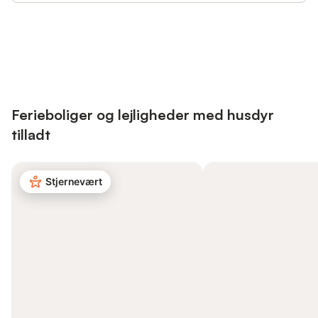
Save up to 10% on many properties with
Sign in
an account
Ferieboliger og lejligheder med husdyr
tilladt
Stjernevært