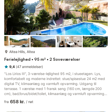
mere...
Altea Hills, Altea
Ferielejlighed • 95 m² • 2 Soveværelser
9,4
(
47
anmeldelser
)
"Los Lirios III", 3-værelse-lejlighed 95 m2, i stueetagen. Lys,
komfortabelt og moderne indrettet: stue/spisestue 24 m2 med
digital TV, klimaanlæg og varmluft opvarming. Udgang til
terrasse. 1 værelse med 1 fransk seng (160 cm, længde 200
cm), bad/brus/bidet/toilet, klimaanlæg og varmluft opvarming.
Udgang til loggia. 1 dobbeltværelse med 2 senge (80 cm,
658 kr.
fra
/
nat
længde 200 cm), klimaanlæg og varmluft opvarming. Åbent
køkken (ovn, opvaskemaskine, 4 keramiske kogeplader,