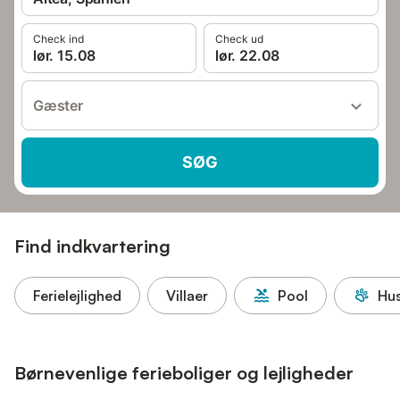
Check ind
Check ud
lør. 15.08
lør. 22.08
Gæster
SØG
Find indkvartering
Ferielejlighed
Villaer
Pool
Hus
Børnevenlige ferieboliger og lejligheder