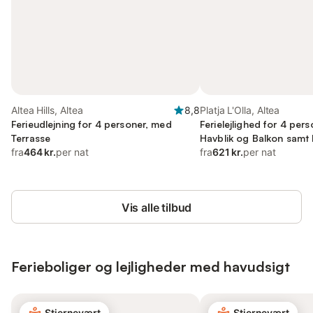
Altea Hills, Altea
8,8
Platja L'Olla, Altea
Ferieudlejning for 4 personer, med
Ferielejlighed for 4 per
Terrasse
Havblik og Balkon samt
fra
464 kr.
per nat
fra
621 kr.
per nat
Vis alle tilbud
Ferieboliger og lejligheder med havudsigt
Stjernevært
Stjernevært