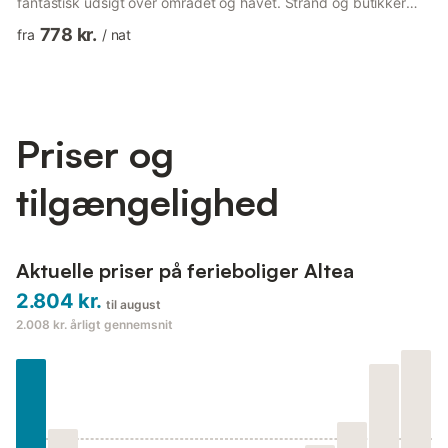
fantastisk udsigt over området og havet. Strand og butikker
ligger få minutters kørsel derfra (Altea, Calpe), og forskellige
778 kr.
fra
/
nat
seværdigheder og smukke vandrestier findes i nærheden. Der
er også flere golfbaner i nærheden, og det er muligt at leje en
båd i marinaen i Marina Greenwich. Inden for 12 minutter er I i
Benidorms travle hjerte med terrasser, butikker, s...
Priser og
tilgængelighed
Aktuelle priser på ferieboliger Altea
2.804 kr.
til august
2.008 kr.
årligt gennemsnit