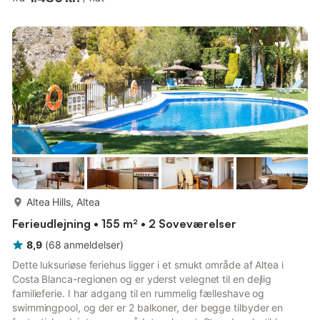
håndvask, sat-TV, digital TV, klimaanlæg og varmluft
opvarming. Udgang til have. 1 dobbeltværelse med 1 fransk
seng (180 cm, længde 190 cm), brus/WC, klimaanlæg og
varmluft opvarming. Udgang til have. 1 dobbeltværelse med 1
fransk seng (180 cm, længde...
mere...
Altea Hills, Altea
Ferieudlejning • 155 m² • 2 Soveværelser
8,9
(
68
anmeldelser
)
Dette luksuriøse feriehus ligger i et smukt område af Altea i
Costa Blanca-regionen og er yderst velegnet til en dejlig
familieferie. I har adgang til en rummelig fælleshave og
swimmingpool, og der er 2 balkoner, der begge tilbyder en