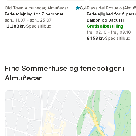
Old Town Almunecar, Almuñecar
8,4
Playa del Pozuelo (Almuñ
Ferieudlejning for 7 personer
Almuñecar
Ferielejlighed for 6 per
søn., 11.07 - søn., 25.07
Balkon og Jacuzzi
12.283 kr.
·
Specialtilbud
Gratis afbestilling
fre., 02.10 - fre., 09.10
8.158 kr.
·
Specialtilbud
Find Sommerhuse og ferieboliger i
Almuñecar