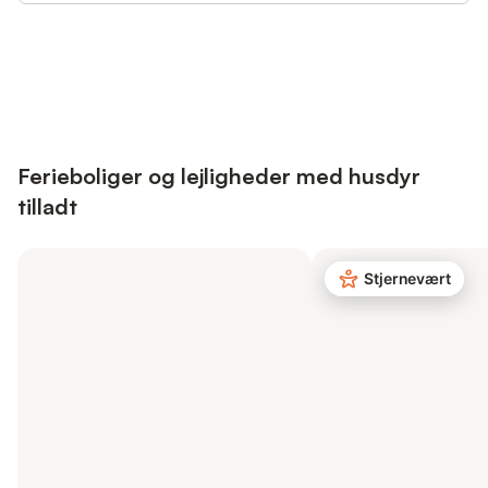
Save up to 10% on many properties with
Sign in
an account
Ferieboliger og lejligheder med husdyr
tilladt
Stjernevært