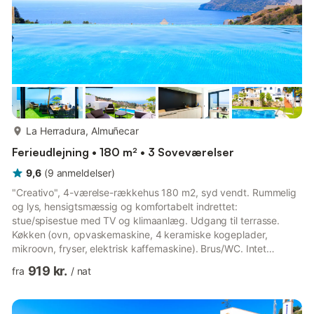
mere...
La Herradura, Almuñecar
Ferieudlejning • 180 m² • 3 Soveværelser
9,6
(
9
anmeldelser
)
"Creativo", 4-værelse-rækkehus 180 m2, syd vendt. Rummelig
og lys, hensigtsmæssig og komfortabelt indrettet:
stue/spisestue med TV og klimaanlæg. Udgang til terrasse.
Køkken (ovn, opvaskemaskine, 4 keramiske kogeplader,
mikroovn, fryser, elektrisk kaffemaskine). Brus/WC. Intet
opvarmningsalternativ. Nederste etage: gennemgangsværelse
919 kr.
fra
/
nat
med klimaanlæg. Overetage: 1 værelse med 1 fransk seng (160
cm, længde 200 cm), klimaanlæg. 1 værelse med 1 fransk seng
(160 cm, længde 200 cm), klimaanlæg. 1 værelse med 1 fransk