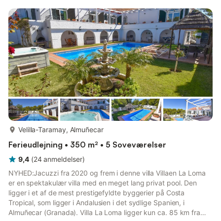
keramiske kogeplader, Brødrister, kedel, mikroovn, fryser,
elektrisk kaffemaskine). Udgang til terrasse, til pool. Brus/WC.
Varmluftsopvarming, vandkoger. Behagelig møblering i
bondehusst...
mere...
Velilla-Taramay, Almuñecar
Ferieudlejning • 350 m² • 5 Soveværelser
9,4
(
24
anmeldelser
)
NYHED:Jacuzzi fra 2020 og frem i denne villa Villaen La Loma
er en spektakulær villa med en meget lang privat pool. Den
ligger i et af de mest prestigefyldte byggerier på Costa
Tropical, som ligger i Andalusien i det sydlige Spanien, i
Almuñecar (Granada). Villa La Loma ligger kun ca. 85 km fra