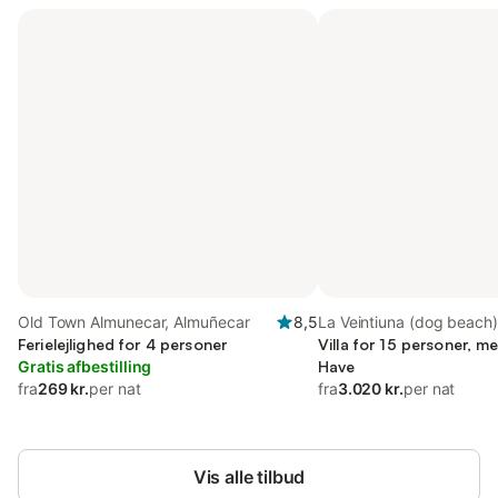
Old Town Almunecar, Almuñecar
8,5
La Veintiuna (dog beach)
Ferielejlighed for 4 personer
(Almuñecar), Almuñecar
Villa for 15 personer, 
Gratis afbestilling
Have
fra
269 kr.
per nat
fra
3.020 kr.
per nat
Vis alle tilbud