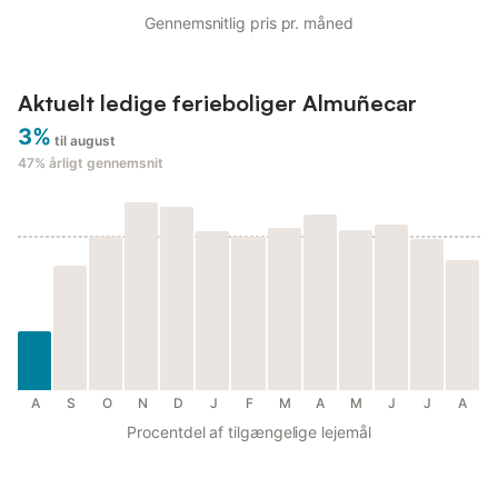
Gennemsnitlig pris pr. måned
Aktuelt ledige ferieboliger Almuñecar
3%
til august
47%
årligt gennemsnit
A
S
O
N
D
J
F
M
A
M
J
J
A
Procentdel af tilgængelige lejemål