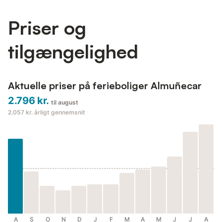
Priser og
tilgængelighed
Aktuelle priser på ferieboliger Almuñecar
2.796 kr.
til august
2.057 kr.
årligt gennemsnit
A
S
O
N
D
J
F
M
A
M
J
J
A