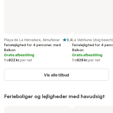
Playa de La Herradura, Almuñecar
9,4
La Veintiuna (dog beach)
Ferielejlighed for 4 personer, med
(Almuñecar), Almuñecar
Ferielejlighed for 4 per
Balkon
Balkon
Gratis afbestilling
Gratis afbestilling
fra
822 kr.
per nat
fra
628 kr.
per nat
Vis alle tilbud
Ferieboliger og lejligheder med havudsigt