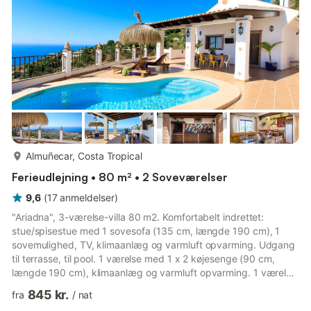
seng (160 cm, længde 200 cm), klimaanlæg. Brus/WC. Stor
terrasse. Herlige panoram...
mere...
Almuñecar, Costa Tropical
Ferieudlejning • 80 m² • 2 Soveværelser
9,6
(
17
anmeldelser
)
"Ariadna", 3-værelse-villa 80 m2. Komfortabelt indrettet:
stue/spisestue med 1 sovesofa (135 cm, længde 190 cm), 1
sovemulighed, TV, klimaanlæg og varmluft opvarming. Udgang
til terrasse, til pool. 1 værelse med 1 x 2 køjesenge (90 cm,
længde 190 cm), klimaanlæg og varmluft opvarming. 1 værelse
med 1 fransk seng (135 cm, længde 190 cm), klimaanlæg og
845 kr.
fra
/
nat
varmluft opvarming. Åbent køkken (ovn, opvaskemaskine, 2