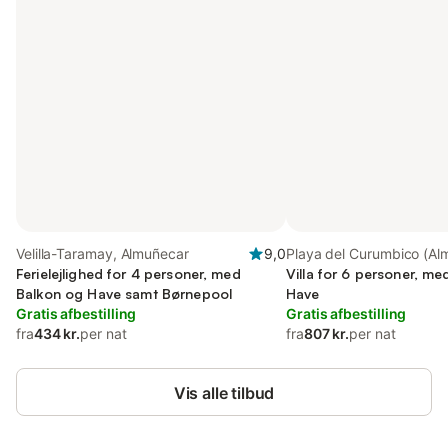
Velilla-Taramay, Almuñecar
9,0
Playa del Curumbico (Al
Ferielejlighed for 4 personer, med
Almuñecar
Villa for 6 personer, m
Balkon og Have samt Børnepool
Have
Gratis afbestilling
Gratis afbestilling
fra
434 kr.
per nat
fra
807 kr.
per nat
Vis alle tilbud