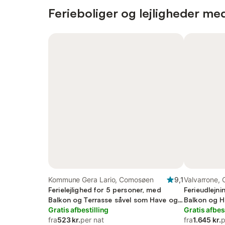
Ferieboliger og lejligheder me
Kommune Gera Lario, Comosøen
9,1
Valvarrone,
Ferielejlighed for 5 personer, med
Ferieudlejni
Balkon og Terrasse såvel som Have og
Balkon og H
Søudsigt
Gratis afbestilling
Gratis afbes
fra
523 kr.
per nat
fra
1.645 kr.
p