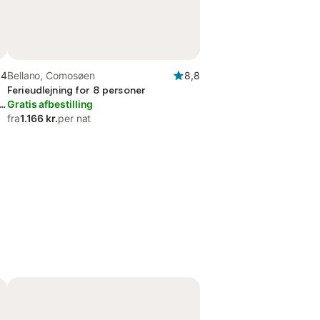
,4
Bellano, Comosøen
8,8
Ferieudlejning for 8 personer
Gratis afbestilling
fra
1.166 kr.
per nat