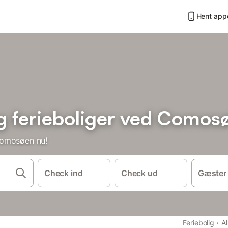
Hent app
 ferieboliger ved Comos
Comosøen nu!
Check ind
Check ud
Gæster
·
Feriebolig
A