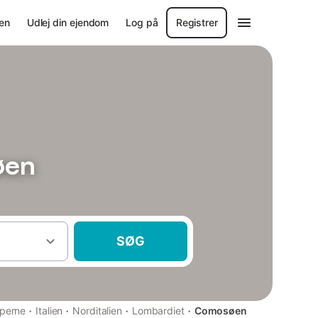
en
Udlej din ejendom
Log på
Registrer
øen
SØG
·
·
·
·
lperne
Italien
Norditalien
Lombardiet
Comosøen