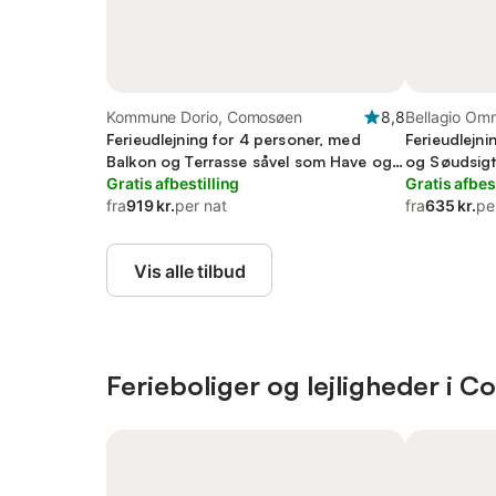
Kommune Dorio, Comosøen
8,8
Bellagio Om
Ferieudlejning for 4 personer, med
Ferieudlejn
Balkon og Terrasse såvel som Have og
og Søudsig
Søudsigt
Gratis afbestilling
Gratis afbes
fra
919 kr.
per nat
fra
635 kr.
pe
Vis alle tilbud
Ferieboliger og lejligheder i 