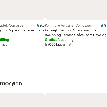
rådet, Comosøen
9,5
Kommune Vercana, Comosøen
9
ing for 2 personer, med Have
Ferielejlighed for 4 personer, med
t
Balkon og Terrasse såvel som Have og
tilling
Søudsigt
Gratis afbestilling
r nat
fra
606 kr.
per nat
Comosøen