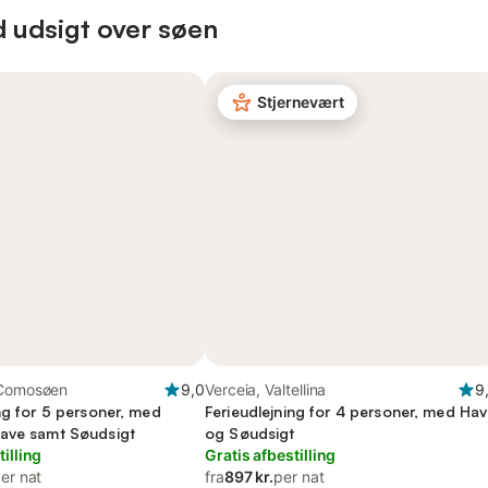
d udsigt over søen
Stjernevært
 Comosøen
9,0
Verceia, Valtellina
9
ng for 5 personer, med
Ferieudlejning for 4 personer, med Ha
ave samt Søudsigt
og Søudsigt
tilling
Gratis afbestilling
er nat
fra
897 kr.
per nat