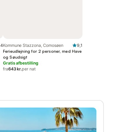
,4
Kommune Stazzona, Comosøen
9,1
Ferieudlejning for 2 personer, med Have
og Søudsigt
Gratis afbestilling
fra
643 kr.
per nat