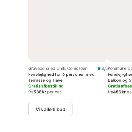
Gravedona ed Uniti, Comosøen
8,5
Kommune Do
Ferielejlighed for 3 personer, med
Ferielejligh
Terrasse og Have
Balkon og S
Gratis afbestilling
Gratis afbes
fra
538 kr.
per nat
fra
486 kr.
pe
Vis alle tilbud