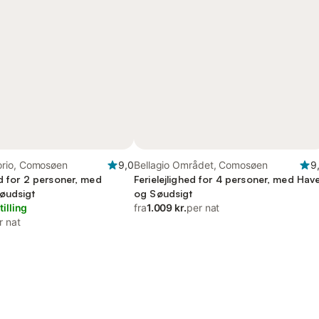
rio, Comosøen
9,0
Bellagio Området, Comosøen
9
ed for 2 personer, med
Ferielejlighed for 4 personer, med Hav
øudsigt
og Søudsigt
tilling
fra
1.009 kr.
per nat
r nat