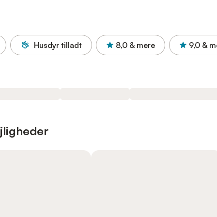
Husdyr tilladt
8,0
& mere
9,0
& m
jligheder