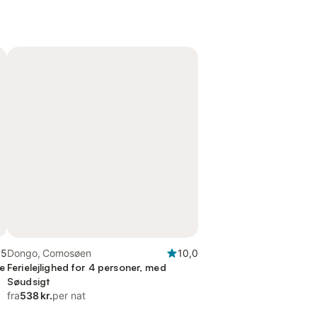
,5
Dongo, Comosøen
10,0
ve
Ferielejlighed for 4 personer, med
Søudsigt
fra
538 kr.
per nat