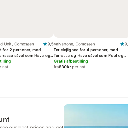
d Uniti, Comosøen
9,5
Valvarrone, Comosøen
9
ed for 2 personer, med
Ferielejlighed for 4 personer, med
errasse såvel som Have og
Terrasse og Have såvel som Pool og
tilling
Søudsigt
Gratis afbestilling
r nat
fra
830 kr.
per nat
unt
see our best prices and get