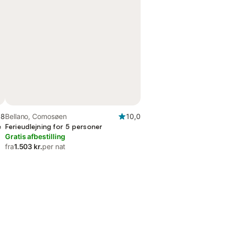
,8
Bellano, Comosøen
10,0
e
Ferieudlejning for 5 personer
Gratis afbestilling
fra
1.503 kr.
per nat