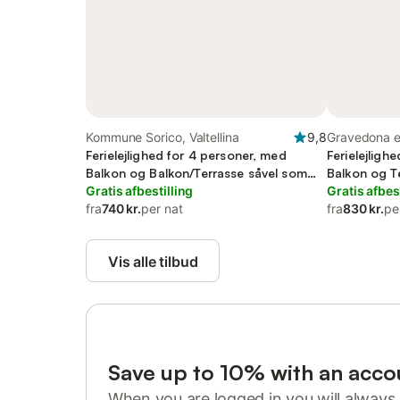
Kommune Sorico, Valtellina
9,8
Gravedona e
Ferielejlighed for 4 personer, med
Ferielejligh
Balkon og Balkon/Terrasse såvel som
Balkon og T
Have og Søudsigt
Gratis afbestilling
Pool
Gratis afbes
fra
740 kr.
per nat
fra
830 kr.
pe
Vis alle tilbud
Save up to 10% with an acco
When you are logged in you will always 