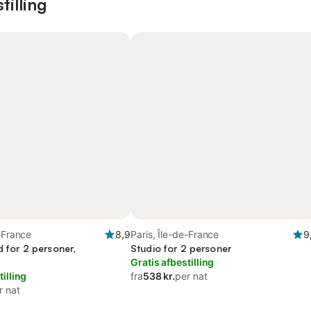
tilling
e-France
8,9
Paris, Île-de-France
9
ed for 2 personer,
Studio for 2 personer
Gratis afbestilling
tilling
fra
538 kr.
per nat
r nat