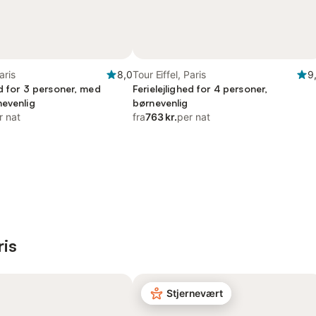
aris
8,0
Tour Eiffel, Paris
9
ed for 3 personer, med
Ferielejlighed for 4 personer,
nevenlig
børnevenlig
r nat
fra
763 kr.
per nat
ris
Stjernevært