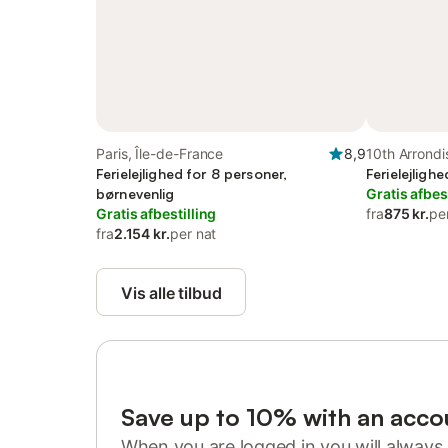
Paris, Île-de-France
8,9
10th Arrondi
Ferielejlighed for 8 personer,
Ferielejligh
børnevenlig
Gratis afbes
Gratis afbestilling
fra
875 kr.
pe
fra
2.154 kr.
per nat
Vis alle tilbud
Save up to 10% with an acco
When you are logged in you will always 