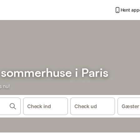
Hent app
g sommerhuse i Paris
s nu!
Check ind
Check ud
Gæster