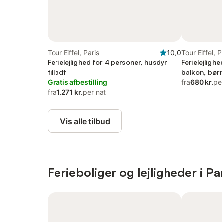
Tour Eiffel, Paris
10,0
Tour Eiffel, P
Ferielejlighed for 4 personer, husdyr
Ferielejligh
tilladt
balkon, bør
Gratis afbestilling
fra
680 kr.
pe
fra
1.271 kr.
per nat
Vis alle tilbud
Ferieboliger og lejligheder i Pa