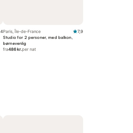
,4
Paris, Île-de-France
7,9
Studio for 2 personer, med balkon,
børnevenlig
fra
486 kr.
per nat