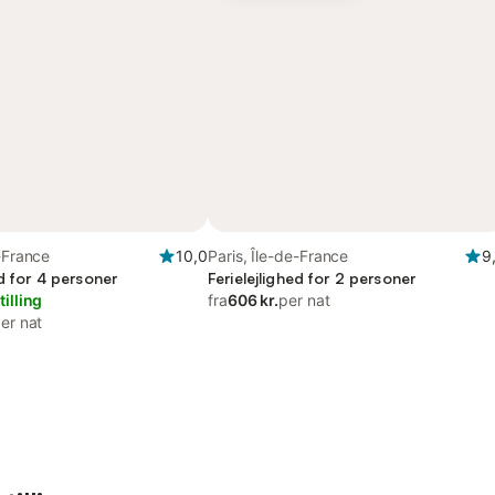
e-France
10,0
Paris, Île-de-France
9
ed for 4 personer
Ferielejlighed for 2 personer
tilling
fra
606 kr.
per nat
er nat