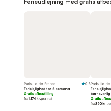
Ferieudlejning med gratis afbes
Paris, Île-de-France
9,3
Paris, Île-d
Ferielejlighed for 6 personer
Ferielejligh
Gratis afbestilling
børnevenlig
fra
1.174 kr.
per nat
Gratis afbes
fra
890 kr.
pe