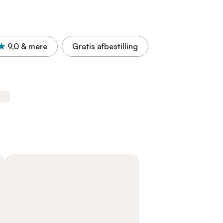
9,0
& mere
Gratis afbestilling