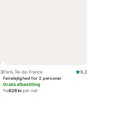
,3
Paris, Île-de-France
9,2
Ferielejlighed for 2 personer
Gratis afbestilling
fra
628 kr.
per nat