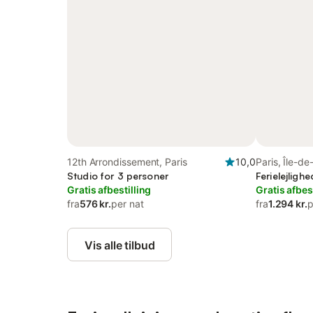
12th Arrondissement, Paris
10,0
Paris, Île-d
Studio for 3 personer
Ferielejligh
Gratis afbestilling
Gratis afbes
fra
576 kr.
per nat
fra
1.294 kr.
p
Vis alle tilbud