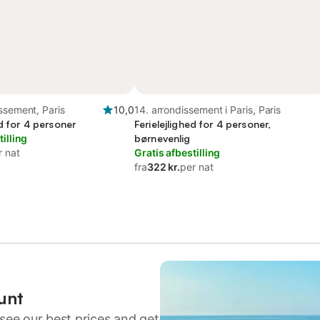
ssement, Paris
10,0
14. arrondissement i Paris, Paris
ed for 4 personer
Ferielejlighed for 4 personer,
tilling
børnevenlig
r nat
Gratis afbestilling
fra
322 kr.
per nat
unt
see our best prices and get