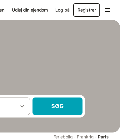
en
Udlej din ejendom
Log på
Registrer
SØG
·
·
Feriebolig
Frankrig
Paris