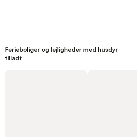
Save up to 10% on many properties with
Sign in
an account
Ferieboliger og lejligheder med husdyr
tilladt