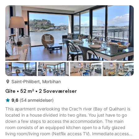
med udendørs spil (gynge, rutsjebane), liggestole, terrasse med
havemøbler og grill. I er 2 km fra bymidten af La Couyère, 10
km fra Janzé og 28 km fra Rennes.
mere...
Saint-Philibert, Morbihan
Gîte • 52 m² • 2 Soveværelser
9,6
(
54
anmeldelser
)
This apartment overlooking the Crac'h river (Bay of Quéhan) is
located in a house divided into two gites. You just have to go
down a few steps to access the accommodation. The main
room consists of an equipped kitchen open to a fully glazed
living room/living room (Netflix access TV). Immediate access