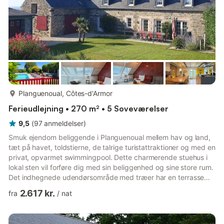
mere...
Planguenoual, Côtes-d'Armor
Ferieudlejning • 270 m² • 5 Soveværelser
9,5
(
97
anmeldelser
)
Smuk ejendom beliggende i Planguenoual mellem hav og land,
tæt på havet, toldstierne, de talrige turistattraktioner og med en
privat, opvarmet swimmingpool. Dette charmerende stuehus i
lokal sten vil forføre dig med sin beliggenhed og sine store rum.
Det indhegnede udendørsområde med træer har en terrasse
mod syd, beskyttet mod fremherskende vinde, samt en
2.617 kr.
fra
/
nat
opvarmet swimmingpool med liggestole og loungeområde.
Poolen er tilgængelig fra maj til september. Den er udstyret med
et sikkerhedsgardin. Børn skal være under opsyn af deres