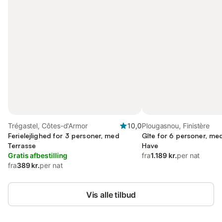
Trégastel, Côtes-d'Armor
10,0
Plougasnou, Finistère
Ferielejlighed for 3 personer, med
Gîte for 6 personer, me
Terrasse
Have
Gratis afbestilling
fra
1.189 kr.
per nat
fra
389 kr.
per nat
Vis alle tilbud