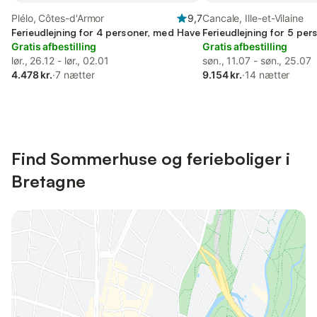
Plélo, Côtes-d'Armor
9,7
Cancale, Ille-et-Vilaine
Ferieudlejning for 4 personer, med Have
Ferieudlejning for 5 pe
Gratis afbestilling
Gratis afbestilling
lør., 26.12 - lør., 02.01
søn., 11.07 - søn., 25.07
4.478 kr.
·
7 nætter
9.154 kr.
·
14 nætter
Find Sommerhuse og ferieboliger i
Bretagne