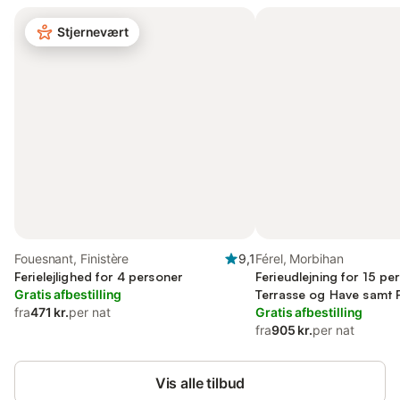
Stjernevært
Fouesnant, Finistère
9,1
Férel, Morbihan
Ferielejlighed for 4 personer
Ferieudlejning for 15 pe
Gratis afbestilling
Terrasse og Have samt 
fra
471 kr.
per nat
Gratis afbestilling
fra
905 kr.
per nat
Vis alle tilbud