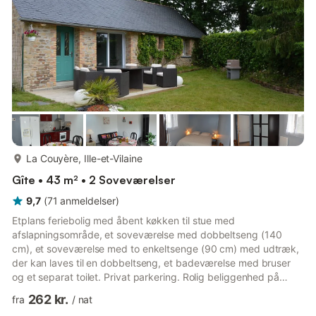
forældre, og ejeren fraskriver sig ethvert ansvar i tilfælde a...
mere...
La Couyère, Ille-et-Vilaine
Gîte • 43 m² • 2 Soveværelser
9,7
(
71
anmeldelser
)
Etplans feriebolig med åbent køkken til stue med
afslapningsområde, et soveværelse med dobbeltseng (140
cm), et soveværelse med to enkeltsenge (90 cm) med udtræk,
der kan laves til en dobbeltseng, et badeværelse med bruser
og et separat toilet. Privat parkering. Rolig beliggenhed på
landet, lille selvstændig feriebolig tæt på ejer og en anden
262 kr.
fra
/
nat
sæsonbestemt udlejning på en smuk, privat, indhegnet grund