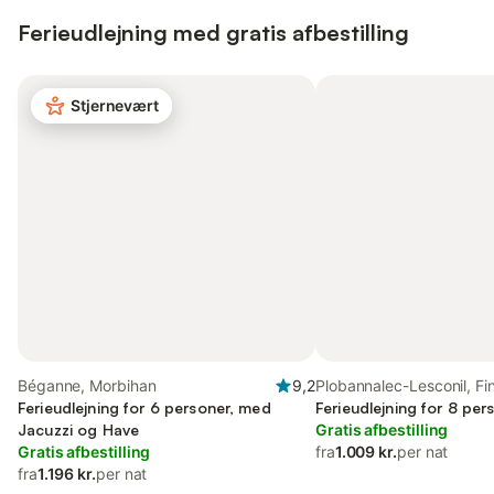
Ferieudlejning med gratis afbestilling
Stjernevært
Béganne, Morbihan
9,2
Plobannalec-Lesconil, Fin
Ferieudlejning for 6 personer, med
Ferieudlejning for 8 per
Jacuzzi og Have
Gratis afbestilling
Gratis afbestilling
fra
1.009 kr.
per nat
fra
1.196 kr.
per nat