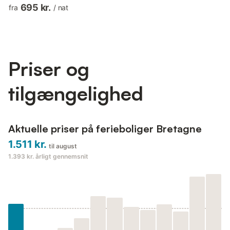
to a beautiful suspended terrace, sea view and equipped with
695 kr.
fra
/
nat
garden furniture. Two bedrooms with small sea view (1 double
bed 140X200 in the first and 2 single beds 90X200 in the
second). Bathroom with shower and sink, separate toilet. Walk
along the owner's oyster building to access La Villa ...
Priser og
tilgængelighed
Aktuelle priser på ferieboliger Bretagne
1.511 kr.
til august
1.393 kr.
årligt gennemsnit