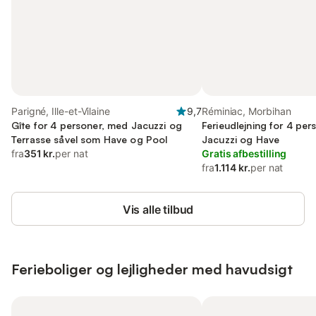
Parigné, Ille-et-Vilaine
9,7
Réminiac, Morbihan
Gîte for 4 personer, med Jacuzzi og
Ferieudlejning for 4 pe
Terrasse såvel som Have og Pool
Jacuzzi og Have
fra
351 kr.
per nat
Gratis afbestilling
fra
1.114 kr.
per nat
Vis alle tilbud
Ferieboliger og lejligheder med havudsigt