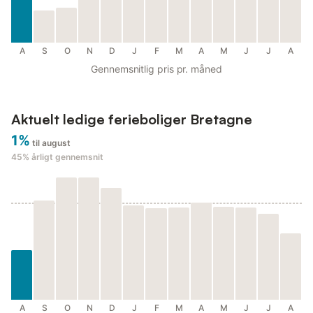
A
S
O
N
D
J
F
M
A
M
J
J
A
Gennemsnitlig pris pr. måned
Aktuelt ledige ferieboliger Bretagne
1%
til august
45%
årligt gennemsnit
A
S
O
N
D
J
F
M
A
M
J
J
A