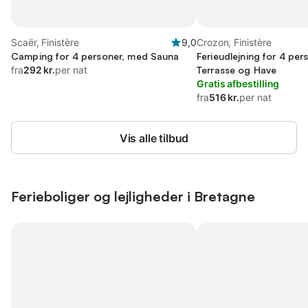
Scaër, Finistère
9,0
Crozon, Finistère
Camping for 4 personer, med Sauna
Ferieudlejning for 4 pe
fra
292 kr.
per nat
Terrasse og Have
Gratis afbestilling
fra
516 kr.
per nat
Vis alle tilbud
Ferieboliger og lejligheder i Bretagne