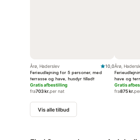
Årø, Haderslev
10,0
Årø, Hadersl
Ferieudlejning for 5 personer, med
Ferieudlejni
terrasse og have, husdyr tilladt
have og ter
Gratis afbestilling
Gratis afbes
fra
703 kr.
per nat
fra
875 kr.
pe
Vis alle tilbud