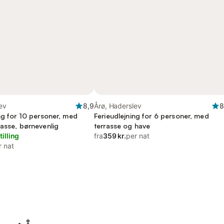
ev
8,9
Årø, Haderslev
8
ng for 10 personer, med
Ferieudlejning for 6 personer, med
rasse, børnevenlig
terrasse og have
tilling
fra
359 kr.
per nat
r nat