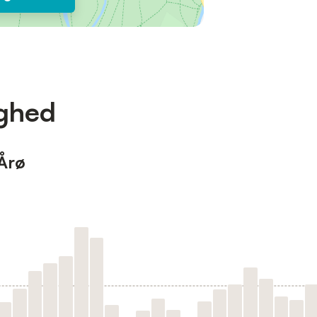
ighed
 Årø