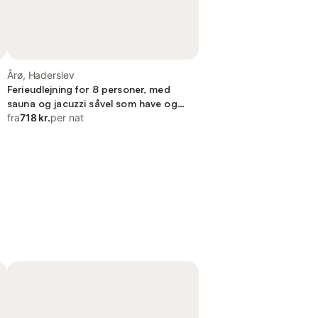
Årø, Haderslev
Ferieudlejning for 8 personer, med
sauna og jacuzzi såvel som have og
terrasse
fra
718 kr.
per nat