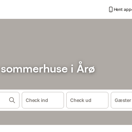
Hent app
g sommerhuse i Årø
Check ind
Check ud
Gæster