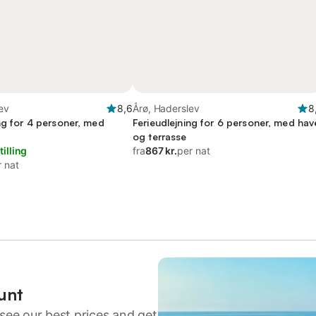
ev
8,6
Årø, Haderslev
8
ng for 4 personer, med
Ferieudlejning for 6 personer, med hav
og terrasse
tilling
fra
867 kr.
per nat
r nat
unt
see our best prices and get