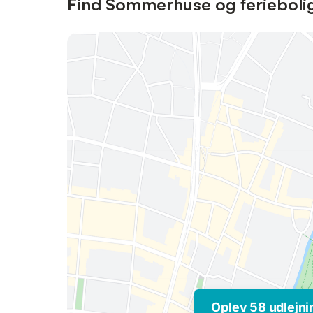
Find Sommerhuse og feriebolig
Oplev 58 udlejni