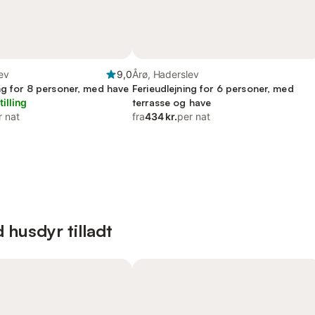
ev
9,0
Årø, Haderslev
ng for 8 personer, med have
Ferieudlejning for 6 personer, med
tilling
terrasse og have
r nat
fra
434 kr.
per nat
 husdyr tilladt