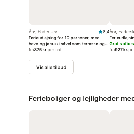
Årø, Haderslev
8,4
Årø, Hadersl
Ferieudlejning for 10 personer, med
Ferieudlejni
have og jacuzzi såvel som terrasse og
Gratis afbes
sauna
fra
875 kr.
per nat
fra
927 kr.
pe
Vis alle tilbud
Ferieboliger og lejligheder med