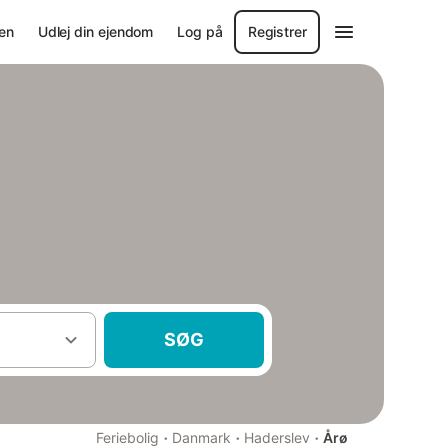
en
Udlej din ejendom
Log på
Registrer
SØG
·
·
·
Feriebolig
Danmark
Haderslev
Årø