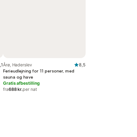
,1
Årø, Haderslev
8,5
Ferieudlejning for 11 personer, med
sauna og have
Gratis afbestilling
fra
688 kr.
per nat