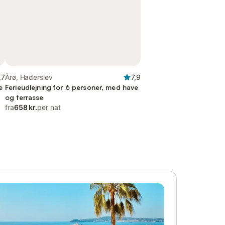
,7
Årø, Haderslev
7,9
e
Ferieudlejning for 6 personer, med have
og terrasse
fra
658 kr.
per nat