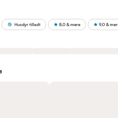
Husdyr tilladt
8,0
& mere
9,0
& mer
ø