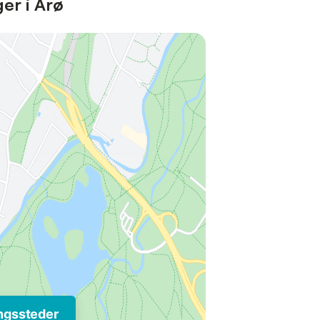
er i Årø
ngssteder