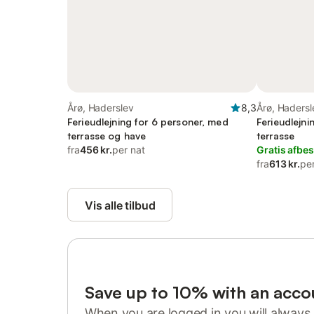
Årø, Haderslev
8,3
Årø, Hadersl
Ferieudlejning for 6 personer, med
Ferieudlejni
terrasse og have
terrasse
fra
456 kr.
per nat
Gratis afbes
fra
613 kr.
pe
Vis alle tilbud
Save up to 10% with an acco
When you are logged in you will always 