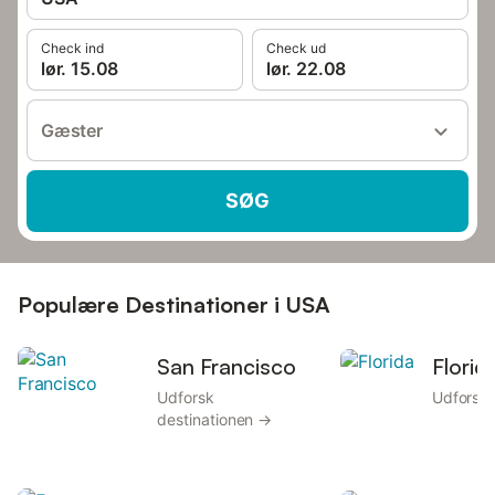
Check ind
Check ud
lør. 15.08
lør. 22.08
Gæster
SØG
Populære Destinationer i USA
San Francisco
Florid
Udforsk
Udforsk 
destinationen →