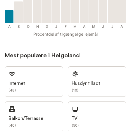
A
S
O
N
D
J
F
M
A
M
J
J
A
Procentdel af tilgængelige lejemål
Mest populære i Helgoland
Internet
Husdyr tilladt
(
48
)
(
10
)
Balkon/Terrasse
TV
(
40
)
(
50
)