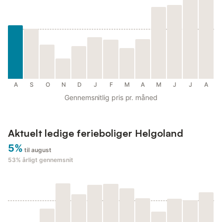
A
S
O
N
D
J
F
M
A
M
J
J
A
Gennemsnitlig pris pr. måned
Aktuelt ledige ferieboliger Helgoland
5%
til august
53%
årligt gennemsnit