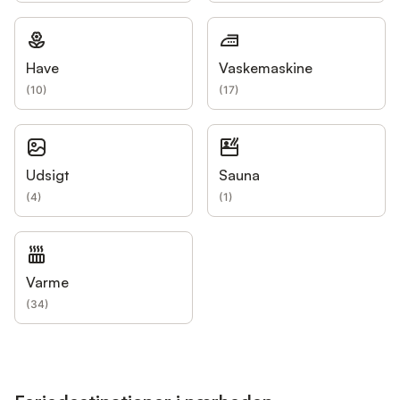
Have
Vaskemaskine
(
10
)
(
17
)
Udsigt
Sauna
(
4
)
(
1
)
Varme
(
34
)