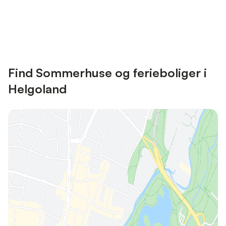
Save up to 10% on many properties with
Sign in
an account
Find Sommerhuse og ferieboliger i
Helgoland