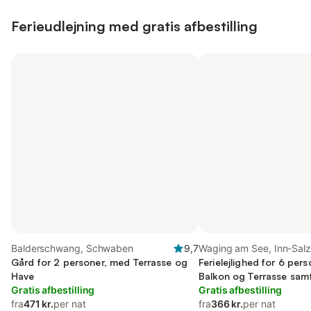
Ferieudlejning med gratis afbestilling
Balderschwang, Schwaben
9,7
Waging am See, Inn-Sal
Gård for 2 personer, med Terrasse og
Region
Ferielejlighed for 6 per
Have
Balkon og Terrasse sam
Gratis afbestilling
Gratis afbestilling
fra
471 kr.
per nat
fra
366 kr.
per nat