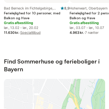
Bad Berneck im Fichtelgebirge,
8,9
Hohenwart, Oberbayern
Fichtelgebirge
Ferielejlighed for 10 personer, med
Ferielejlighed for 2 per
Balkon og Have
Balkon og Have
Gratis afbestilling
Gratis afbestilling
lør., 13.02 - lør., 20.02
lør., 03.07 - lør., 10.07
11.630 kr.
·
Specialtilbud
4.963 kr.
·
7 nætter
Find Sommerhuse og ferieboliger i
Bayern