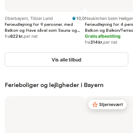
Oberbayern, Tölzer Land
10,0
Neukirchen beim Heiligen
Ferieudlejning for 9 personer, med
Oberpfalz
Ferieudlejning for 4 pe
Balkon og Have såvel som Sauna og
Balkon og Balkon/Terra
Udsigt
fra
822 kr.
per nat
Gratis afbestilling
fra
314 kr.
per nat
Vis alle tilbud
Ferieboliger og lejligheder i Bayern
Stjernevært