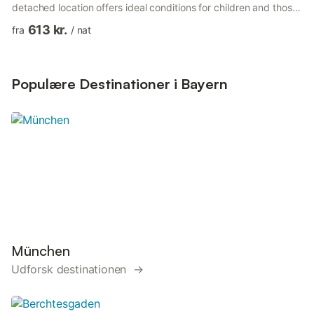
detached location offers ideal conditions for children and those
looking for relaxation and is therefore ideally suited for family
613 kr.
fra
/
nat
vacations.Life on the farm and the togetherness with many
animals (cows, calves, cats, pigs and goats) will make your
vacations an unforgettable experience. Let your children
discover something new on the farm every day. For a c...
Populære Destinationer i Bayern
München
Udforsk destinationen →