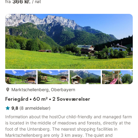
366 kr.
fra
/
nat
Chiemgau Alps, which are only a stone's throw away. In
summer, you can spend your days either swimming or pedal
boating at Lake Waginger or sunbathing in the quiet garden. For
children, a swing and a variety of children's vehicles are
available a...
mere...
Marktschellenberg, Oberbayern
Feriegård • 60 m² • 2 Soveværelser
9,8
(
8
anmeldelser
)
Information about the hostOur child-friendly and managed farm
is located in the middle of meadows and forests, directly at the
foot of the Untersberg. The nearest shopping facilities in
Marktschellenberg are only 3 km away. The quiet and