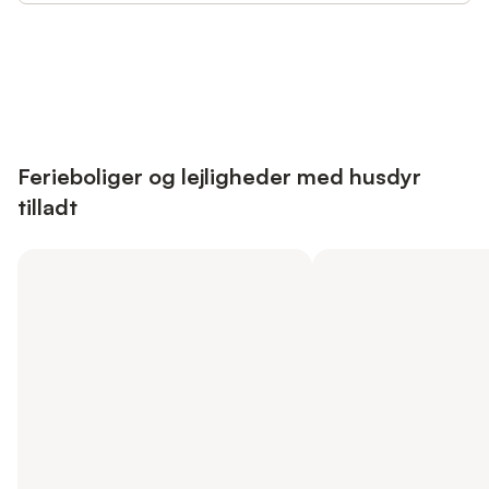
Save up to 10% on many properties with
Sign in
an account
Ferieboliger og lejligheder med husdyr
tilladt