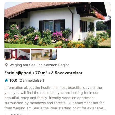
liggestole, borde og stole til dig. Således har ingen nogensinde
rigtig savnet altanen. To fladskærms HD-satellit-tv'er, den e...
mere...
Waging am See, Inn-Salzach Region
Ferielejlighed • 70 m² • 3 Soveværelser
10,0
(
2
anmeldelser
)
Information about the hostIn the most beautiful days of the
year, you will find the relaxation you are looking for in our
beautiful, cozy and family-friendly vacation apartment
surrounded by meadows and forests. Our apartment not far
from Waging am See is the ideal starting point for extensive
bike tours around Lake Waging or leisurely hikes in the