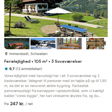
mere...
Immenstadt, Schwaben
Ferielejlighed • 105 m² • 3 Soveværelser
9,7
(
12
anmeldelser
)
Vores lejlighed med havudsigt har i alt 3 soveværelser og 2
badeværelser. Velegnet til personer med en højde på op til 1,90
m, da det er en renoveret ældre bygning. Fantastisk
panoramaudsigt fra karnappen i spiseområdet, som vi kærligt
kalder "vores loggia", her kan vinduerne skydes fra, og du
sidder næsten som udendørs, en passende erstatning for den
247 kr.
fra
/
nat
manglende altan. Denne lejlighed har ingen egen altan, men
foran huset har vi en dejlig terrasse under æbletræet med