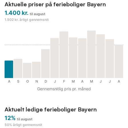
Aktuelle priser på ferieboliger Bayern
1.400 kr.
til august
1.502 kr.
årligt gennemsnit
A
S
O
N
D
J
F
M
A
M
J
J
A
Gennemsnitlig pris pr. måned
Aktuelt ledige ferieboliger Bayern
12%
til august
50%
årligt gennemsnit