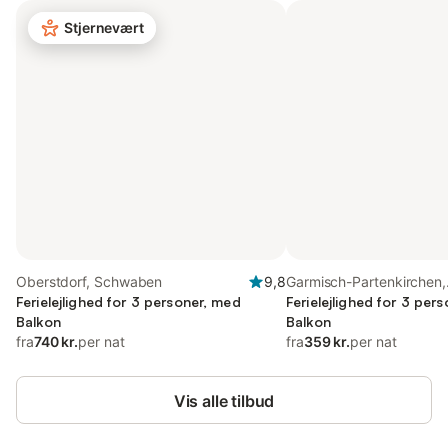
Stjernevært
Oberstdorf, Schwaben
9,8
Garmisch-Partenkirchen,
Ferielejlighed for 3 personer, med
Oberbayern
Ferielejlighed for 3 per
Balkon
Balkon
fra
740 kr.
per nat
fra
359 kr.
per nat
Vis alle tilbud