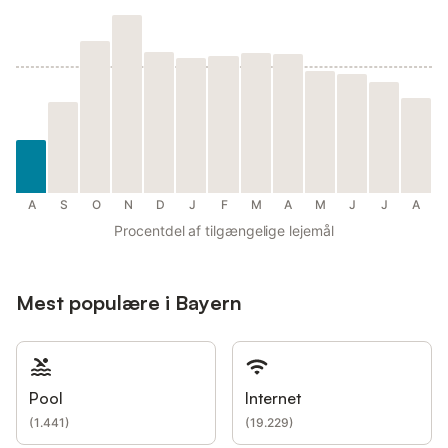
A
S
O
N
D
J
F
M
A
M
J
J
A
Procentdel af tilgængelige lejemål
Mest populære i Bayern
Pool
Internet
(
1.441
)
(
19.229
)