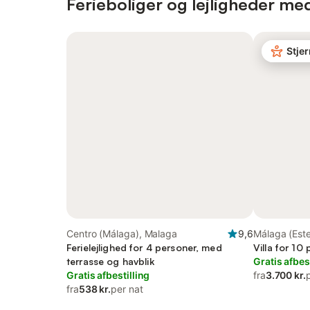
Ferieboliger og lejligheder me
Stje
Centro (Málaga), Malaga
9,6
Málaga (Est
Ferielejlighed for 4 personer, med
Villa for 10
terrasse og havblik
Gratis afbes
Gratis afbestilling
fra
3.700 kr.
fra
538 kr.
per nat