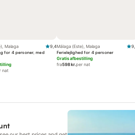
e), Malaga
9,4
Málaga (Este), Malaga
9
ng for 4 personer, med
Ferielejlighed for 4 personer
Gratis afbestilling
tilling
fra
598 kr.
per nat
r nat
unt
see our best prices and get