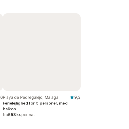
,6
Playa de Pedregalejo, Malaga
9,3
Ferielejlighed for 5 personer, med
balkon
fra
553 kr.
per nat