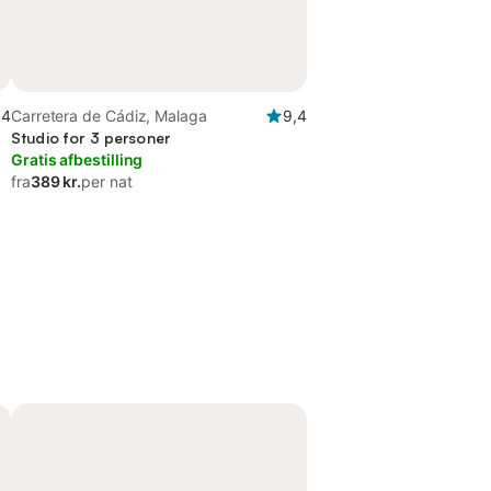
,4
Carretera de Cádiz, Malaga
9,4
Studio for 3 personer
Gratis afbestilling
fra
389 kr.
per nat