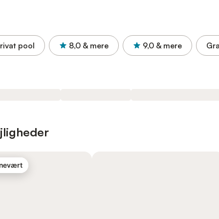
rivat pool
8,0
& mere
9,0
& mere
Gra
jligheder
rnevært