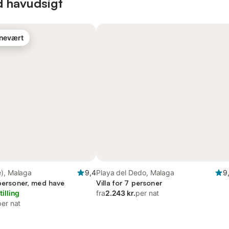
d havudsigt
rnevært
e), Malaga
9,4
Playa del Dedo, Malaga
9
 personer, med have
Villa for 7 personer
tilling
fra
2.243 kr.
per nat
per nat