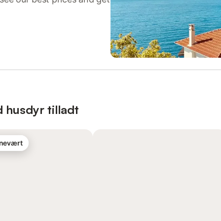
 husdyr tilladt
rnevært