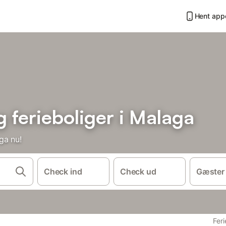
Hent app
ferieboliger i Malaga
ga nu!
Check ind
Check ud
Gæster
Feri