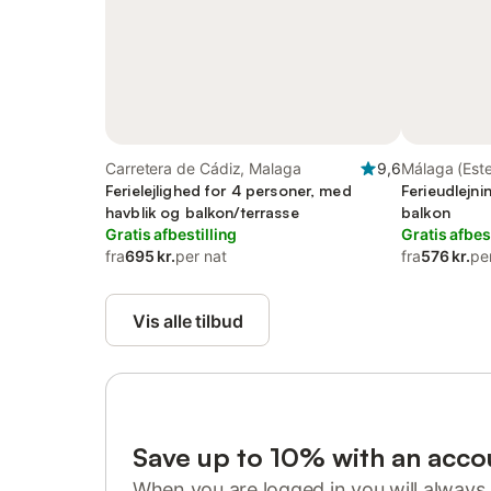
Carretera de Cádiz, Malaga
9,6
Málaga (Est
Ferielejlighed for 4 personer, med
Ferieudlejni
havblik og balkon/terrasse
balkon
Gratis afbestilling
Gratis afbes
fra
695 kr.
per nat
fra
576 kr.
pe
Vis alle tilbud
Save up to 10% with an acco
When you are logged in you will always 