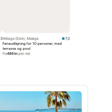
,3
Málaga (Este), Malaga
7,0
Ferieudlejning for 10 personer, med
terrasse og pool
fra
486 kr.
per nat