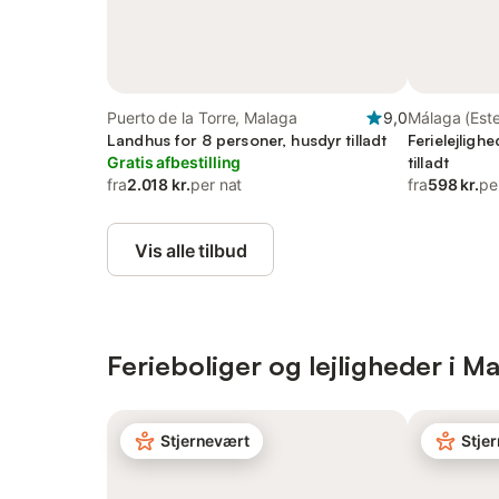
Puerto de la Torre, Malaga
9,0
Málaga (Est
Landhus for 8 personer, husdyr tilladt
Ferielejligh
Gratis afbestilling
tilladt
fra
2.018 kr.
per nat
fra
598 kr.
pe
Vis alle tilbud
Ferieboliger og lejligheder i M
Stjernevært
Stje