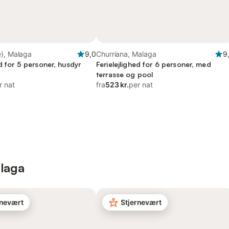
e), Malaga
9,0
Churriana, Malaga
9
ed for 5 personer, husdyr
Ferielejlighed for 6 personer, med
terrasse og pool
r nat
fra
523 kr.
per nat
alaga
rnevært
Stjernevært