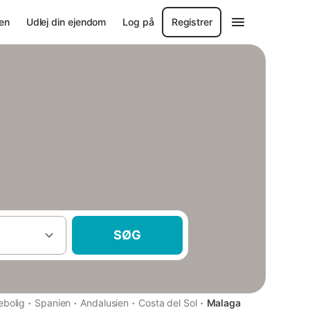
en
Udlej din ejendom
Log på
Registrer
SØG
·
·
·
·
ebolig
Spanien
Andalusien
Costa del Sol
Malaga