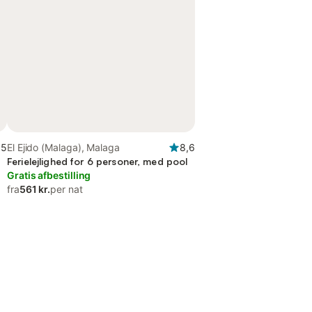
,5
El Ejido (Malaga), Malaga
8,6
Ferielejlighed for 6 personer, med pool
Gratis afbestilling
fra
561 kr.
per nat