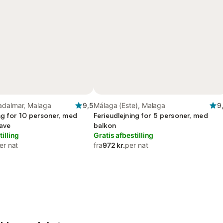
adalmar, Malaga
9,5
Málaga (Este), Malaga
9
ng for 10 personer, med
Ferieudlejning for 5 personer, med
ave
balkon
tilling
Gratis afbestilling
er nat
fra
972 kr.
per nat