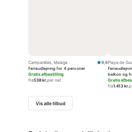
Campanillas, Malaga
9,6
Playa de Gu
Ferieudlejning for 4 personer
Ferieudlejni
Gratis afbestilling
balkon og h
fra
538 kr.
per nat
Gratis afbes
fra
1.413 kr.
p
Vis alle tilbud