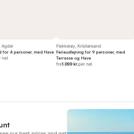
, Agder
Flekkerøy, Kristiansand
ed for 4 personer, med Have
Ferieudlejning for 9 personer, med
r nat
Terrasse og Have
fra
1.099 kr.
per nat
unt
see our best prices and get