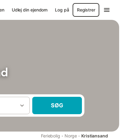
en
Udlej din ejendom
Log på
Registrer
nd
SØG
·
·
Feriebolig
Norge
Kristiansand