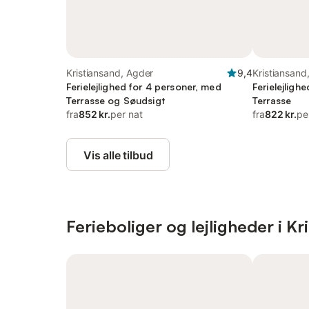
Kristiansand, Agder
9,4
Kristiansand
Ferielejlighed for 4 personer, med
Ferielejligh
Terrasse og Søudsigt
Terrasse
fra
852 kr.
per nat
fra
822 kr.
pe
Vis alle tilbud
Ferieboliger og lejligheder i Kr