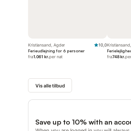
Kristiansand, Agder
10,0
Kristiansand
Ferieudlejning for 6 personer
Ferielejligh
fra
1.061 kr.
per nat
fra
748 kr.
pe
Vis alle tilbud
Save up to 10% with an acco
When you are logged in you will always 