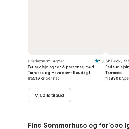
Kristiansand, Agder
9,0
Skålevik, Kr
Ferieudlejning for 6 personer, med
Ferieudlejni
Terrasse og Have samt Søudsigt
Terrasse
fra
516 kr.
per nat
fra
830 kr.
pe
Vis alle tilbud
Find Sommerhuse og feriebolig