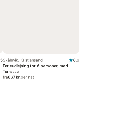
,5
Skålevik, Kristiansand
8,9
Ferieudlejning for 6 personer, med
Terrasse
fra
867 kr.
per nat