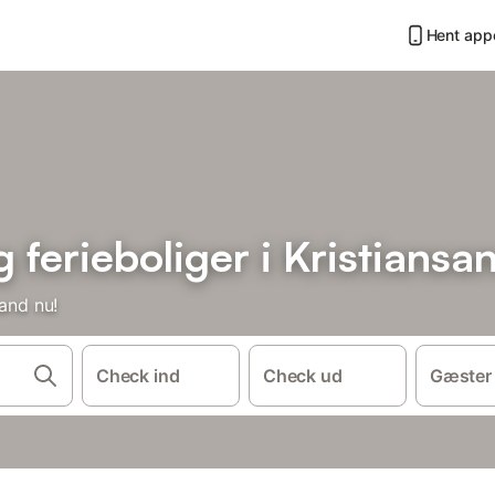
Hent app
ferieboliger i Kristiansa
sand nu!
Check ind
Check ud
Gæster