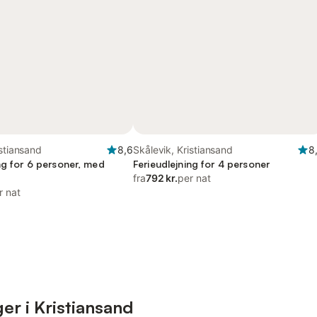
istiansand
8,6
Skålevik, Kristiansand
8
ng for 6 personer, med
Ferieudlejning for 4 personer
fra
792 kr.
per nat
r nat
er i Kristiansand