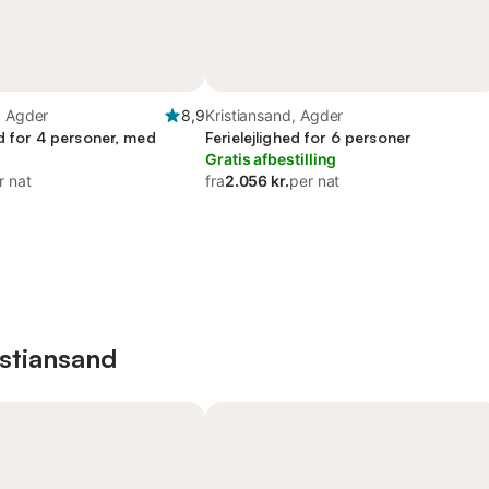
, Agder
8,9
Kristiansand, Agder
ed for 4 personer, med
Ferielejlighed for 6 personer
Gratis afbestilling
r nat
fra
2.056 kr.
per nat
istiansand