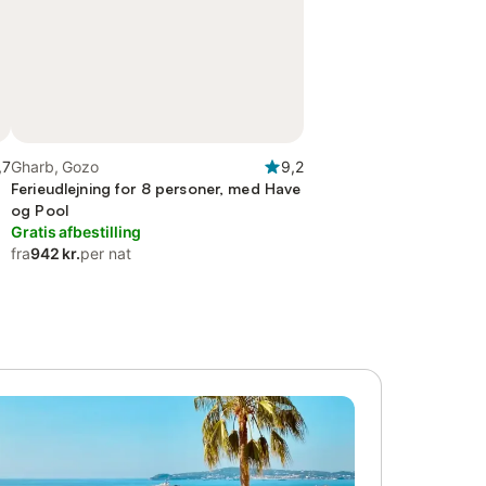
,7
Gharb, Gozo
9,2
Ferieudlejning for 8 personer, med Have
og Pool
Gratis afbestilling
fra
942 kr.
per nat