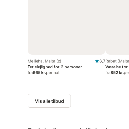
Mellieha, Malta (ø)
8,7
Rabat (Malta
Ferielejlighed for 2 personer
Værelse for
fra
665 kr.
per nat
fra
852 kr.
pe
Vis alle tilbud