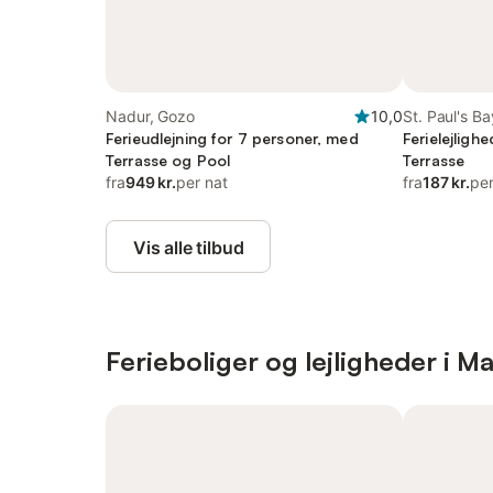
Nadur, Gozo
10,0
St. Paul's Ba
Ferieudlejning for 7 personer, med
Ferielejligh
Terrasse og Pool
Terrasse
fra
949 kr.
per nat
fra
187 kr.
per
Vis alle tilbud
Ferieboliger og lejligheder i Ma