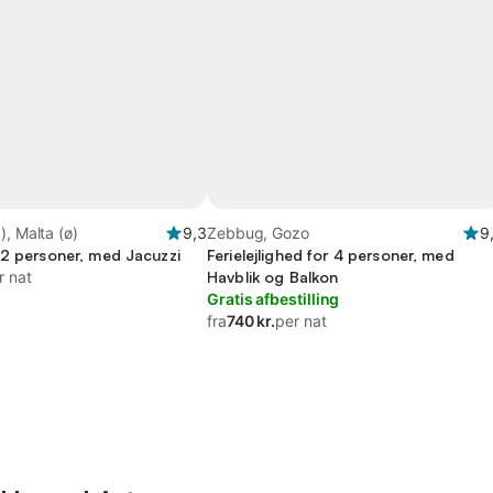
), Malta (ø)
9,3
Zebbug, Gozo
9
 2 personer, med Jacuzzi
Ferielejlighed for 4 personer, med
r nat
Havblik og Balkon
Gratis afbestilling
fra
740 kr.
per nat