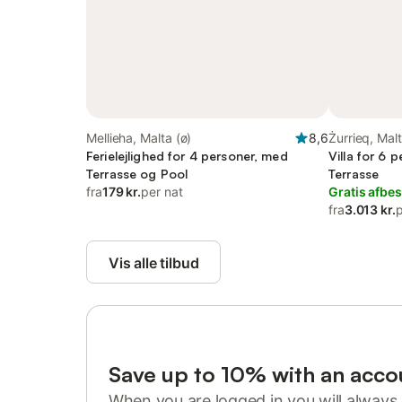
Mellieha, Malta (ø)
8,6
Żurrieq, Malt
Ferielejlighed for 4 personer, med
Villa for 6 
Terrasse og Pool
Terrasse
fra
179 kr.
per nat
Gratis afbes
fra
3.013 kr.
p
Vis alle tilbud
Save up to 10% with an acco
When you are logged in you will always 