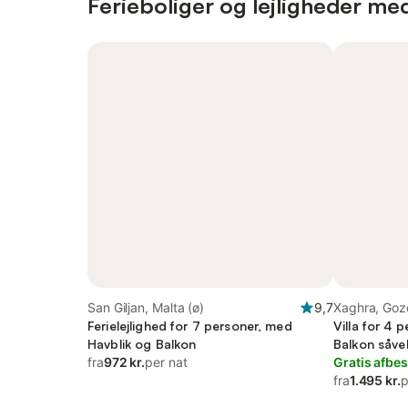
Ferieboliger og lejligheder me
San Giljan, Malta (ø)
9,7
Xaghra, Goz
Ferielejlighed for 7 personer, med
Villa for 4 
Havblik og Balkon
Balkon såve
fra
972 kr.
per nat
Gratis afbes
fra
1.495 kr.
p