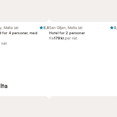
y, Malta (ø)
8,8
San Giljan, Malta (ø)
9
ed for 4 personer, med
Hotel for 2 personer
fra
179 kr.
per nat
 nat
lta