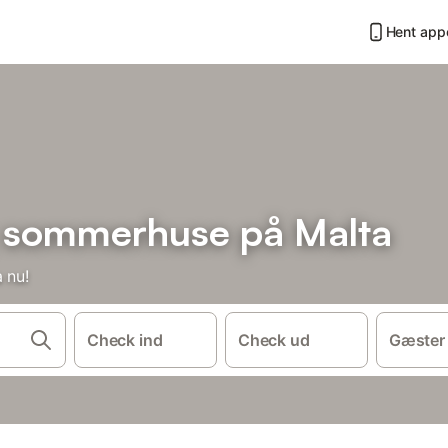
Hent app
g sommerhuse på Malta
 nu!
Check ind
Check ud
Gæster