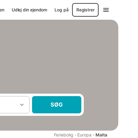
en
Udlej din ejendom
Log på
Registrer
SØG
·
·
Feriebolig
Europa
Malta