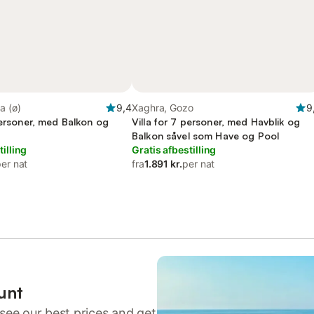
a (ø)
9,4
Xaghra, Gozo
9
personer, med Balkon og
Villa for 7 personer, med Havblik og
Balkon såvel som Have og Pool
tilling
Gratis afbestilling
er nat
fra
1.891 kr.
per nat
unt
see our best prices and get