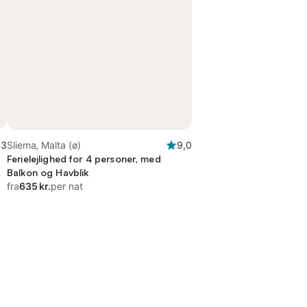
,3
Sliema, Malta (ø)
9,0
Ferielejlighed for 4 personer, med
Balkon og Havblik
fra
635 kr.
per nat