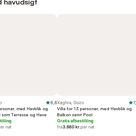
d havudsigt
o
8,8
Xaghra, Gozo
7
personer, med Havblik og
Villa for 13 personer, med Havblik og
l som Terrasse og Have
Balkon samt Pool
tilling
Gratis afbestilling
er nat
fra
3.880 kr.
per nat