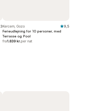
,3
Kercem, Gozo
9,5
Ferieudlejning for 10 personer, med
Terrasse og Pool
fra
1.839 kr.
per nat