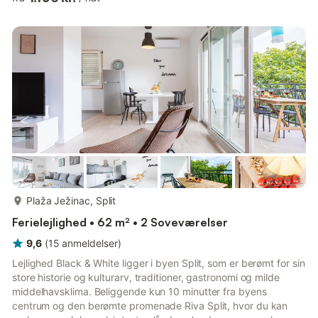
parking place costs.Apartment Blue Lagoon features free WiFi,
air conditioning, and TV, as well as kitchen fitted with
refrigerator, oven, microwave, water kettle and dining area.
Bathroom comes with shower, hairdryer and washin...
mere...
Plaža Ježinac, Split
Ferielejlighed • 62 m² • 2 Soveværelser
9,6
(
15
anmeldelser
)
Lejlighed Black & White ligger i byen Split, som er berømt for sin
store historie og kulturarv, traditioner, gastronomi og milde
middelhavsklima. Beliggende kun 10 minutter fra byens
centrum og den berømte promenade Riva Split, hvor du kan