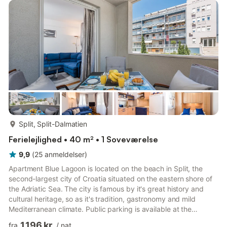
located on 5.floor , no elevator. This lovely two-bedroom
apartment features free WiFi, air-conditioning and flat-screen
SAT TV...
mere...
Split, Split-Dalmatien
Ferielejlighed • 40 m² • 1 Soveværelse
9,9
(
25
anmeldelser
)
Apartment Blue Lagoon is located on the beach in Split, the
second-largest city of Croatia situated on the eastern shore of
the Adriatic Sea. The city is famous by it's great history and
cultural heritage, so as it's tradition, gastronomy and mild
Mediterranean climate. Public parking is available at the
location nearby, it is in garage, reservation is not possible,
1.196 kr.
fra
/
nat