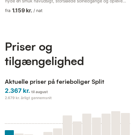
nyde en smuk havudsigt, storslåede solnedgange og opleve
ægte dalmatisk kultur og historie. Ejendommen tilbyder en 2-
1.159 kr.
fra
/
nat
værelses lejlighed med aircondition og gratis WiFi, et fuldt
udstyret køkken, privat badeværelse, altan og terrasse.
Offentlig parkering er mulig i nærheden (reservation er ikke
mulig), og der kan opkræves gebyr. 20 euro per nat. Denne ...
Priser og
tilgængelighed
Aktuelle priser på ferieboliger Split
2.367 kr.
til august
2.679 kr.
årligt gennemsnit