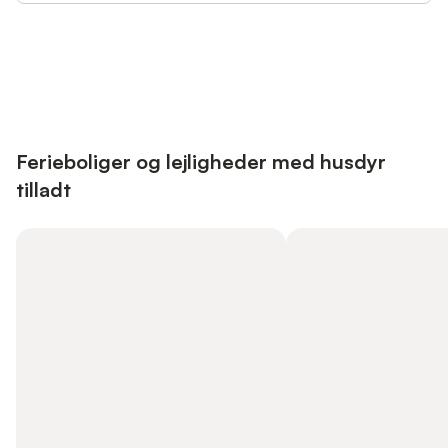
Save up to 10% on many properties with
Sign in
an account
Ferieboliger og lejligheder med husdyr
tilladt