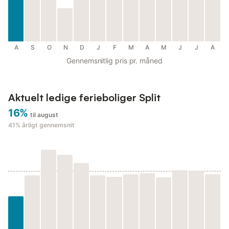
A
S
O
N
D
J
F
M
A
M
J
J
A
Gennemsnitlig pris pr. måned
Aktuelt ledige ferieboliger Split
16%
til august
41%
årligt gennemsnit