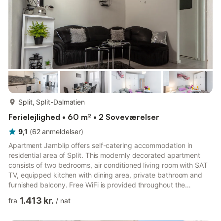
mere...
Split, Split-Dalmatien
Ferielejlighed • 60 m² • 2 Soveværelser
9,1
(
62
anmeldelser
)
Apartment Jamblip offers self-catering accommodation in
residential area of Split. This modernly decorated apartment
consists of two bedrooms, air conditioned living room with SAT
TV, equipped kitchen with dining area, private bathroom and
furnished balcony. Free WiFi is provided throughout the
property. Kindly note Public parking is possible nearby,
1.413 kr.
fra
/
nat
reservation is not possible and charges are applicable.
Apartment is not suitable for disabled persons because it is