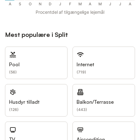
A
S
O
N
D
J
F
M
A
M
J
J
A
Procentdel af tilgængelige lejemål
Mest populære i Split
Pool
Internet
(
56
)
(
719
)
Husdyr tilladt
Balkon/Terrasse
(
126
)
(
443
)
TV
Aircondition