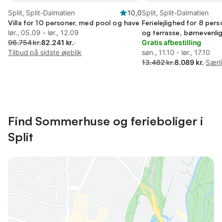
Split, Split-Dalmatien
10,0
Split, Split-Dalmatien
Villa for 10 personer, med pool og have
Ferielejlighed for 8 per
lør., 05.09 - lør., 12.09
og terrasse, børnevenli
96.754 kr.
82.241 kr.
·
Gratis afbestilling
Tilbud på sidste øjeblik
søn., 11.10 - lør., 17.10
13.482 kr.
8.089 kr.
·
Særli
Find Sommerhuse og ferieboliger i
Split