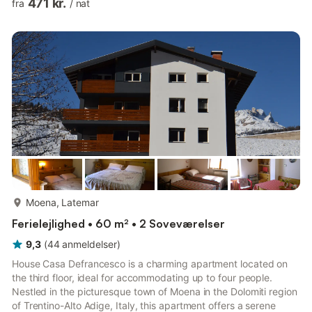
471 kr.
fra
/
nat
atmosfære. Slap af på sofaen i den åbne stue og nyd pejsen
ved dagens afslutning. Det store spisebord tilbyder rigelig
plads til hyggelige måltider, mens det separate køkken med
masser af opbevaringsplads giver alt, hvad I behøver for a...
mere...
Moena, Latemar
Ferielejlighed • 60 m² • 2 Soveværelser
9,3
(
44
anmeldelser
)
House Casa Defrancesco is a charming apartment located on
the third floor, ideal for accommodating up to four people.
Nestled in the picturesque town of Moena in the Dolomiti region
of Trentino-Alto Adige, Italy, this apartment offers a serene