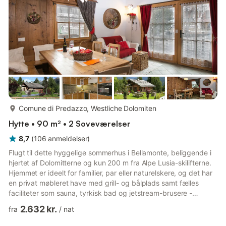
mere...
Comune di Predazzo, Westliche Dolomiten
Hytte • 90 m² • 2 Soveværelser
8,7
(
106
anmeldelser
)
Flugt til dette hyggelige sommerhus i Bellamonte, beliggende i
hjertet af Dolomitterne og kun 200 m fra Alpe Lusia-skilifterne.
Hjemmet er ideelt for familier, par eller naturelskere, og det har
en privat møbleret have med grill- og bålplads samt fælles
faciliteter som sauna, tyrkisk bad og jetstream-brusere -
perfekt efter en dag på pisterne eller stierne. Børn kan nyde
2.632 kr.
fra
/
nat
legeområdet på stedet, og det fuldt udstyrede køkken og den
hyggelige bar tilbyder alle hjemmets bekvemmeligheder. Om