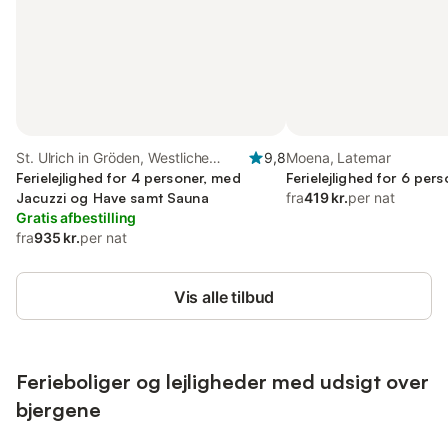
St. Ulrich in Gröden, Westliche
9,8
Moena, Latemar
Dolomiten
Ferielejlighed for 4 personer, med
Ferielejlighed for 6 per
Jacuzzi og Have samt Sauna
fra
419 kr.
per nat
Gratis afbestilling
fra
935 kr.
per nat
Vis alle tilbud
Ferieboliger og lejligheder med udsigt over
bjergene