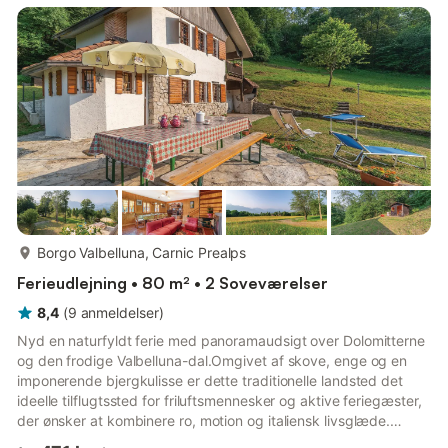
vinteren kan du nyde at stå på ski lige ved dit dørtrin eller
udforske lanternebelyste stier med din hund...
mere...
Borgo Valbelluna, Carnic Prealps
Ferieudlejning • 80 m² • 2 Soveværelser
8,4
(
9
anmeldelser
)
Nyd en naturfyldt ferie med panoramaudsigt over Dolomitterne
og den frodige Valbelluna-dal.Omgivet af skove, enge og en
imponerende bjergkulisse er dette traditionelle landsted det
ideelle tilflugtssted for friluftsmennesker og aktive feriegæster,
der ønsker at kombinere ro, motion og italiensk livsglæde.
Trævægge og -lofter giver opholdsstuen en varm, alpin