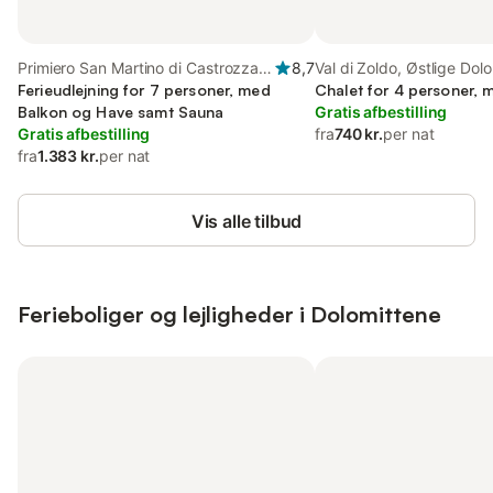
Primiero San Martino di Castrozza,
8,7
Val di Zoldo, Østlige Dolo
Fleimstaler Alpen
Ferieudlejning for 7 personer, med
Chalet for 4 personer,
Balkon og Have samt Sauna
Gratis afbestilling
Gratis afbestilling
fra
740 kr.
per nat
fra
1.383 kr.
per nat
Vis alle tilbud
Ferieboliger og lejligheder i Dolomittene