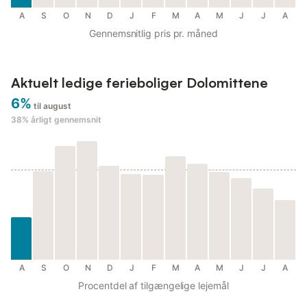
A
S
O
N
D
J
F
M
A
M
J
J
A
Gennemsnitlig pris pr. måned
Aktuelt ledige ferieboliger Dolomittene
6%
til august
38%
årligt gennemsnit
A
S
O
N
D
J
F
M
A
M
J
J
A
Procentdel af tilgængelige lejemål