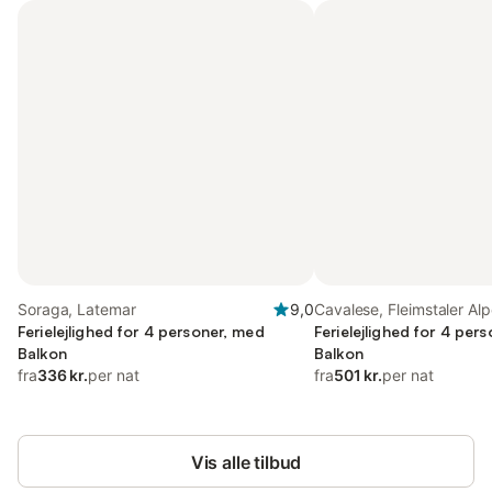
Soraga, Latemar
9,0
Cavalese, Fleimstaler Al
Ferielejlighed for 4 personer, med
Ferielejlighed for 4 per
Balkon
Balkon
fra
336 kr.
per nat
fra
501 kr.
per nat
Vis alle tilbud