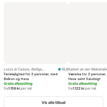
Lozzo di Cadore, Østlige
10,0
Kaltern an der Weinstraß
Dolomitter
Ferielejlighed for 5 personer, med
Nonsberggruppe
Værelse for 3 personer
Balkon og Have
Have samt Søudsigt
Gratis afbestilling
Gratis afbestilling
fra
1.159 kr.
per nat
fra
1.122 kr.
per nat
Vis alle tilbud