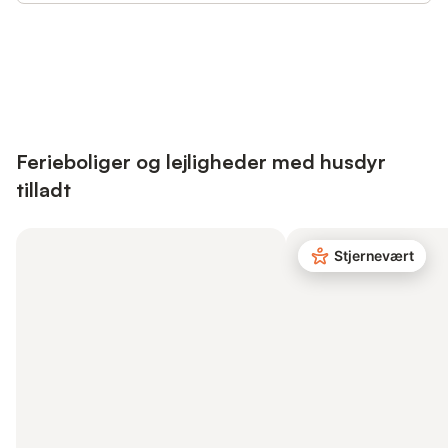
Save up to 10% on many properties with
Sign in
an account
Ferieboliger og lejligheder med husdyr
tilladt
Stjernevært