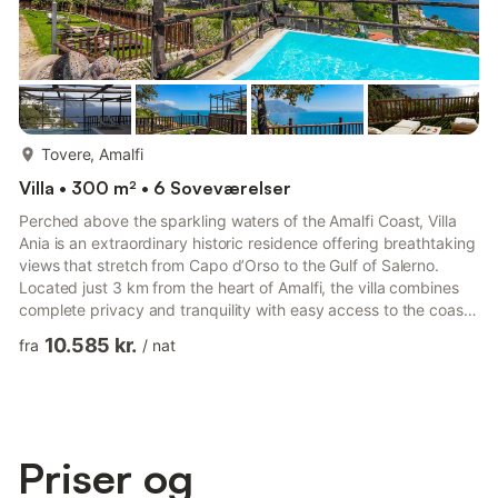
mere...
Tovere, Amalfi
Villa • 300 m² • 6 Soveværelser
Perched above the sparkling waters of the Amalfi Coast, Villa
Ania is an extraordinary historic residence offering breathtaking
views that stretch from Capo d’Orso to the Gulf of Salerno.
Located just 3 km from the heart of Amalfi, the villa combines
complete privacy and tranquility with easy access to the coast’s
most iconic villages, restaurants, and beaches. Recently
10.585 kr.
fra
/
nat
renovated with exceptional attention to detail, Villa Ania
preserves the authentic charm of a traditional Amalfi Coast
residence while seamlessly incorporating modern comforts.
Elegant interiors feature vaulted ceilings, ant...
Priser og