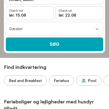
Check ind
Check ud
lør. 15.08
lør. 22.08
Gæster
SØG
Find indkvartering
Bed and Breakfast
Feriehus
Pool
Ferieboliger og lejligheder med husdyr
tilladt