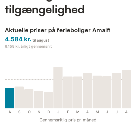
tilgængelighed
Aktuelle priser på ferieboliger Amalfi
4.584 kr.
til august
6.158 kr.
årligt gennemsnit
A
S
O
N
D
J
F
M
A
M
J
J
A
Gennemsnitlig pris pr. måned