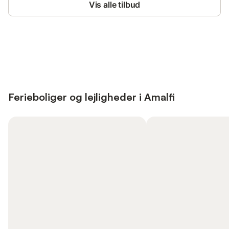
Vis alle tilbud
Save up to 10% on many properties with
Sign in
an account
Ferieboliger og lejligheder i Amalfi