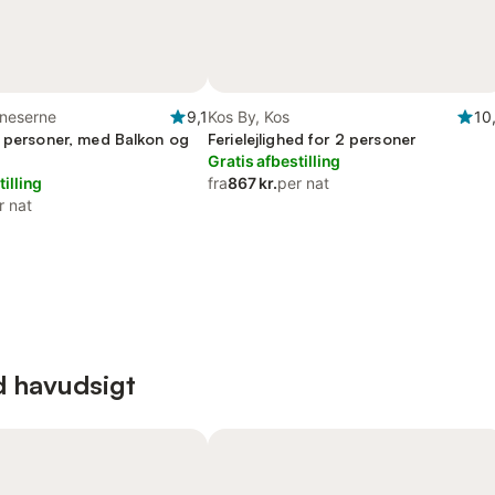
neserne
9,1
Kos By, Kos
10
2 personer, med Balkon og
Ferielejlighed for 2 personer
Gratis afbestilling
tilling
fra
867 kr.
per nat
r nat
d havudsigt