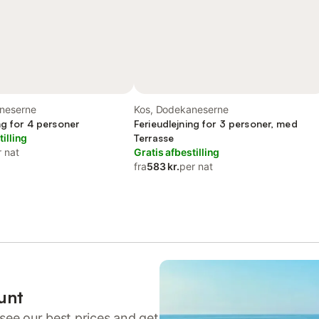
neserne
Kos, Dodekaneserne
ng for 4 personer
Ferieudlejning for 3 personer, med
tilling
Terrasse
r nat
Gratis afbestilling
fra
583 kr.
per nat
unt
see our best prices and get