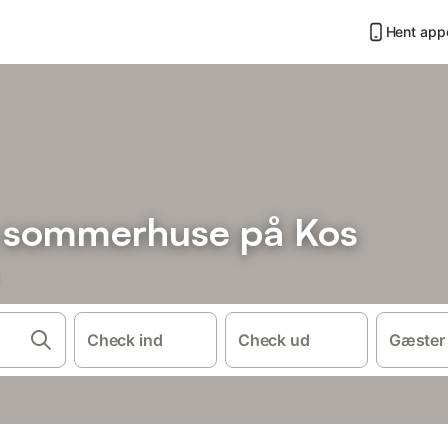
Hent app
g sommerhuse på Kos
Check ind
Check ud
Gæster