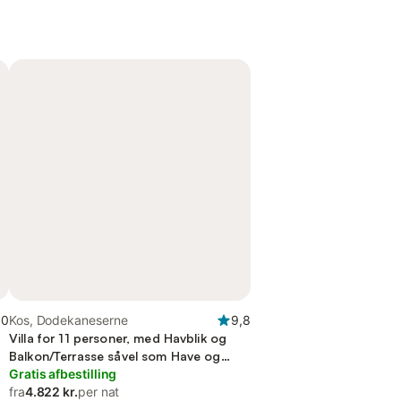
,0
Kos, Dodekaneserne
9,8
Villa for 11 personer, med Havblik og
Balkon/Terrasse såvel som Have og
Udsigt
Gratis afbestilling
fra
4.822 kr.
per nat