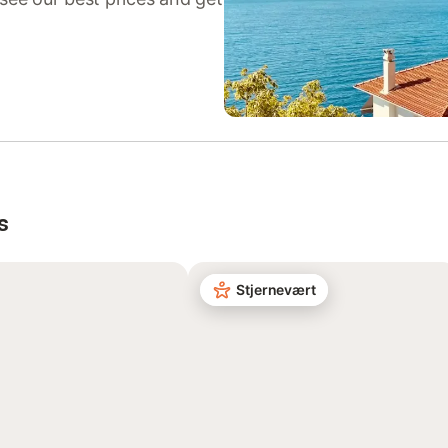
s
Stjernevært