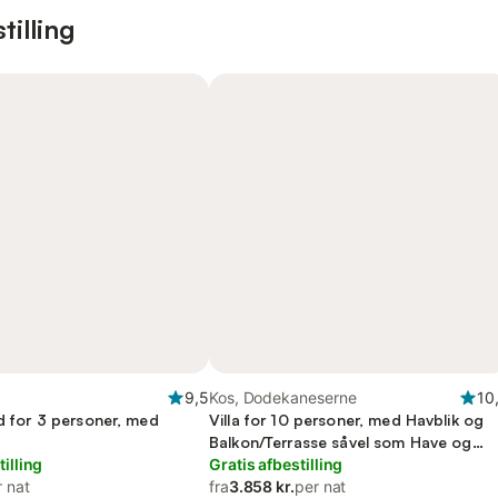
tilling
9,5
Kos, Dodekaneserne
10
ed for 3 personer, med
Villa for 10 personer, med Havblik og
Balkon/Terrasse såvel som Have og
tilling
Udsigt
Gratis afbestilling
r nat
fra
3.858 kr.
per nat