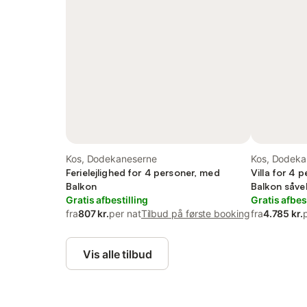
Kos, Dodekaneserne
Kos, Dodeka
Ferielejlighed for 4 personer, med
Villa for 4 
Balkon
Balkon såve
Gratis afbestilling
Gratis afbes
fra
807 kr.
per nat
Tilbud på første booking
fra
4.785 kr.
Vis alle tilbud