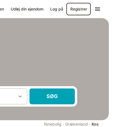
en
Udlej din ejendom
Log på
Registrer
SØG
·
·
Feriebolig
Grækenland
Kos