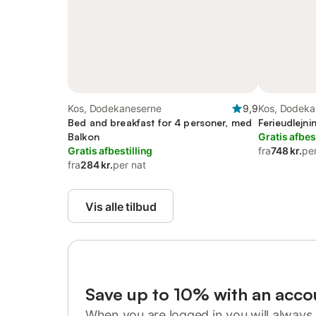
Kos, Dodekaneserne
9,9
Kos, Dodeka
Bed and breakfast for 4 personer, med
Ferieudlejni
Balkon
Gratis afbes
Gratis afbestilling
fra
748 kr.
pe
fra
284 kr.
per nat
Vis alle tilbud
Save up to 10% with an acco
When you are logged in you will always 