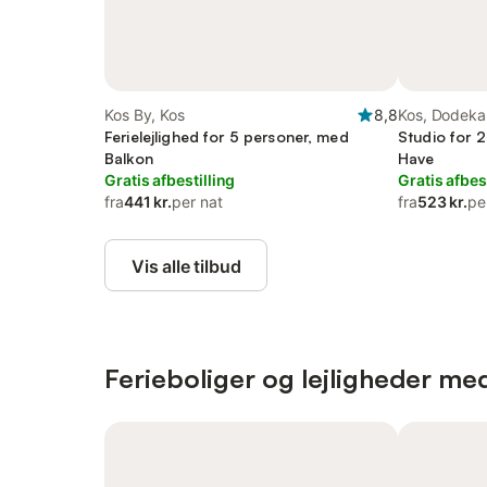
Kos By, Kos
8,8
Kos, Dodeka
Ferielejlighed for 5 personer, med
Studio for 
Balkon
Have
Gratis afbestilling
Gratis afbes
fra
441 kr.
per nat
fra
523 kr.
pe
Vis alle tilbud
Ferieboliger og lejligheder me