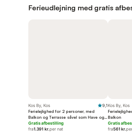
Ferieudlejning med gratis afbes
Kos By, Kos
9,1
Kos By, Kos
Ferielejlighed for 2 personer, med
Ferielejligh
Balkon og Terrasse såvel som Have og
Balkon
Pool
Gratis afbestilling
Gratis afbes
fra
1.391 kr.
per nat
fra
561 kr.
pe