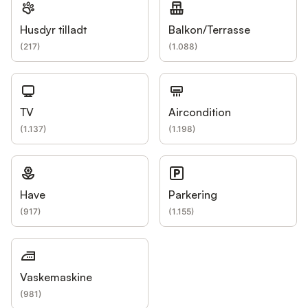
Husdyr tilladt
Balkon/Terrasse
(
217
)
(
1.088
)
TV
Aircondition
(
1.137
)
(
1.198
)
Have
Parkering
(
917
)
(
1.155
)
Vaskemaskine
(
981
)