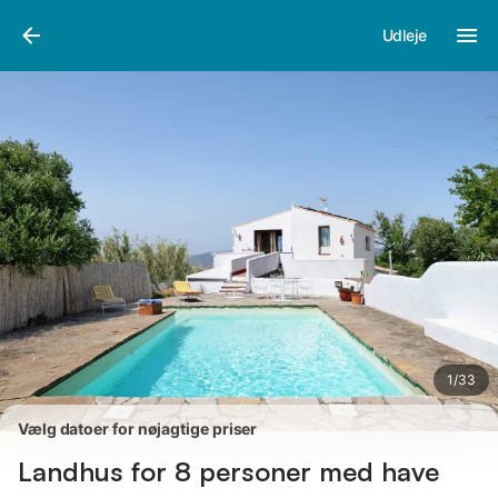
Billeder
Faciliteter
Anmeldelser
Udleje
1
/
33
Vælg datoer for nøjagtige priser
Landhus for 8 personer med have