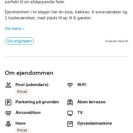
perfekt til en afslappende ferie.
Ejendommen i to etager har en stue, køkken, 4 soveværelser og
2 badeværelser, med plads til op til 8 gæster.
Yderligere faciliteter inkluderer højhastigheds-Wi-Fi med en
Vis mere
dedikeret arbejdsplads, TV, aircondition (i stuen,
mastersoveværelset og ovenpå), en ventilator og en
Vis originalen
Oversat med AI
vaskemaskine.
Bemærk venligst, at håndklæder ikke medfølger.
Udenfor kan I nyde et privat område med pool, have og to åbne
Om ejendommen
terrasser.
Huset ligger tæt på stranden, og jeres vært anbefaler at besøge
Pool (udendørs)
WiFi
Bolonia og Tarifa.
Privat
Der er 2 parkeringspladser til rådighed på ejendommen.
Parkering på grunden
Åben terresse
Op til 2 kæledyr er velkomne.
Aircondition
TV
Rygning og fester er ikke tilladt.
Have
Opvaskemaskine
Privat
Sikkerhedskameraer er installeret ved indgangen og inde i