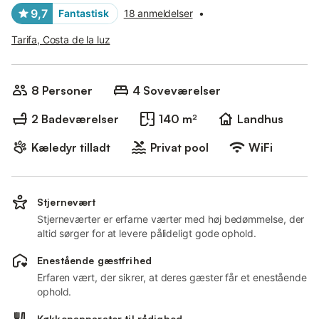
9,7
Fantastisk
18 anmeldelser
•
Tarifa, Costa de la luz
8 Personer
4 Soveværelser
2 Badeværelser
140 m²
Landhus
Kæledyr tilladt
Privat pool
WiFi
Stjernevært
Stjerneværter er erfarne værter med høj bedømmelse, der
altid sørger for at levere pålideligt gode ophold.
Enestående gæstfrihed
Erfaren vært, der sikrer, at deres gæster får et enestående
ophold.
Køkkenapparater til rådighed