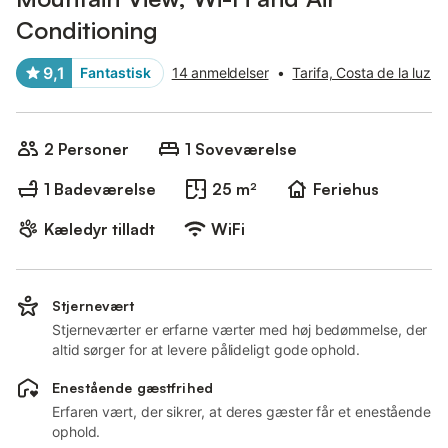
Conditioning
9,1
Fantastisk
14 anmeldelser
•
Tarifa, Costa de la luz
2 Personer
1 Soveværelse
1 Badeværelse
25 m²
Feriehus
Kæledyr tilladt
WiFi
Stjernevært
Stjerneværter er erfarne værter med høj bedømmelse, der
altid sørger for at levere pålideligt gode ophold.
Enestående gæstfrihed
Erfaren vært, der sikrer, at deres gæster får et enestående
ophold.