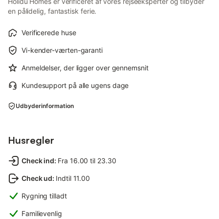
Holidu Homes er verificeret af vores rejseeksperter og tilbyder
en pålidelig, fantastisk ferie.
Verificerede huse
Vi-kender-værten-garanti
Anmeldelser, der ligger over gennemsnit
Kundesupport på alle ugens dage
Udbyderinformation
Husregler
Check ind
:
Fra 16.00 til 23.30
Check ud
:
Indtil 11.00
Rygning tilladt
Familievenlig