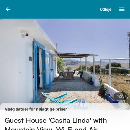
Billeder
Faciliteter
Anmeldelser
Udleje
1
/
25
Vælg datoer for nøjagtige priser
Guest House 'Casita Linda' with
Mountain View, Wi-Fi and Air