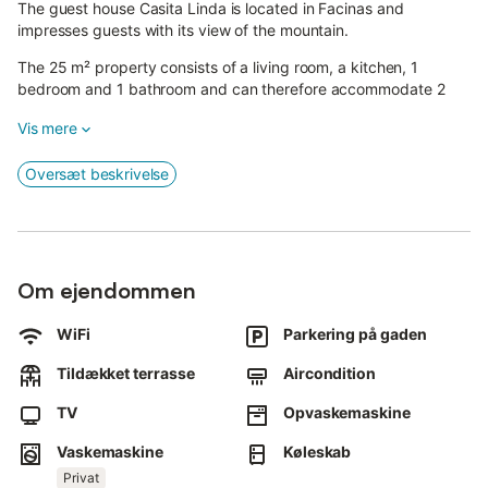
The guest house Casita Linda is located in Facinas and
impresses guests with its view of the mountain.
The 25 m² property consists of a living room, a kitchen, 1
bedroom and 1 bathroom and can therefore accommodate 2
people.
Vis mere
Additional amenities include high-speed Wi-Fi (suitable for video
calls) with a dedicated workspace for home office, a TV, air
Oversæt beskrivelse
conditioning (in the living room, master bedroom and upstairs)
as well as a washing machine.
This guest house features private terraces, both open and
covered, perfect for relaxation in the evening.
Om ejendommen
The property is located close to the beach and the host
recommends visiting Bolonia and Tarifa.
WiFi
Parkering på gaden
A maximum of 2 pets are allowed.
Smoking and celebrating events are not allowed.
Tildækket terrasse
Aircondition
There are security cameras at the entrance of the property and
inside.
TV
Opvaskemaskine
However, they are covered when guests are staying at the
Vaskemaskine
Køleskab
accommodation.
Privat