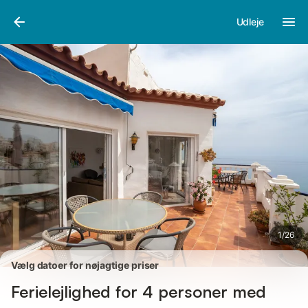
Billeder
Faciliteter
Anmeldelser
Udleje
1
/
26
Vælg datoer for nøjagtige priser
Ferielejlighed for 4 personer med