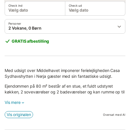
Check ind
Check ud
Vælg dato
Vælg dato
Personer
2 Voksne, 0 Børn
GRATIS afbestilling
Med udsigt over Middelhavet imponerer ferielejligheden Casa
Sydhavshytten i Nerja gæster med sin fantastiske udsigt.
Ejendommen på 80 m² består af en stue, et fuldt udstyret
køkken, 2 soveværelser og 2 badeværelser og kan rumme op til
4 personer.
Vis mere
Yderligere faciliteter inkluderer højhastigheds-Wi-Fi (egnet til
videoopkald), et tv, aircondition, en ventilator og en
Vis originalen
Oversat med AI
vaskemaskine.