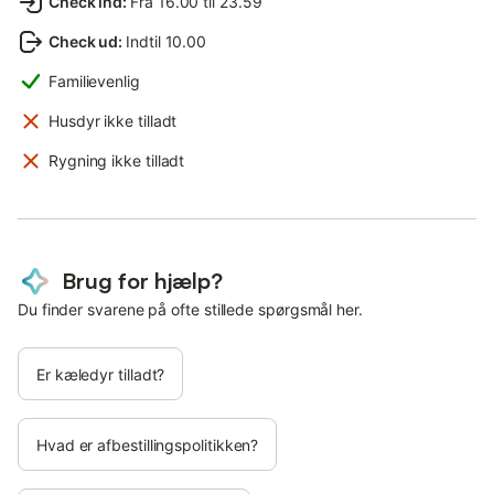
Check ind
:
Fra 16.00 til 23.59
Check ud
:
Indtil 10.00
Familievenlig
Husdyr ikke tilladt
Rygning ikke tilladt
Brug for hjælp?
Du finder svarene på ofte stillede spørgsmål her.
Er kæledyr tilladt?
Hvad er afbestillingspolitikken?