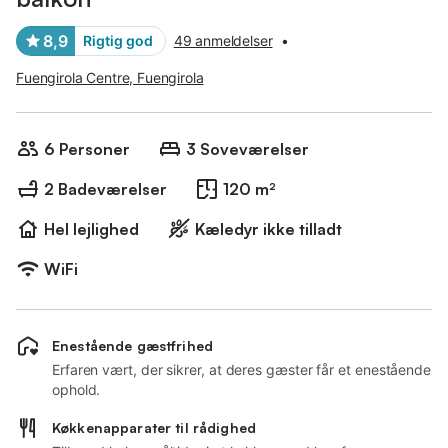
8,9
Rigtig god
49 anmeldelser
•
Fuengirola Centre, Fuengirola
6 Personer
3 Soveværelser
2 Badeværelser
120 m²
Hel lejlighed
Kæledyr ikke tilladt
WiFi
Enestående gæstfrihed
Erfaren vært, der sikrer, at deres gæster får et enestående
ophold.
Køkkenapparater til rådighed