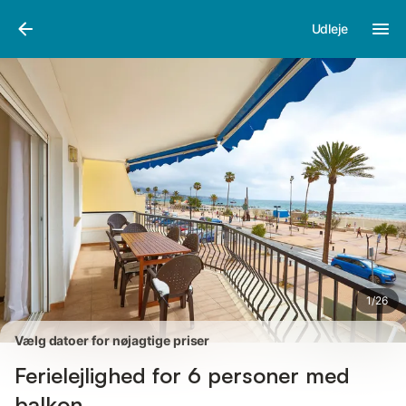
Billeder
Faciliteter
Anmeldelser
Udleje
1
/
26
Vælg datoer for nøjagtige priser
Ferielejlighed for 6 personer med
balkon