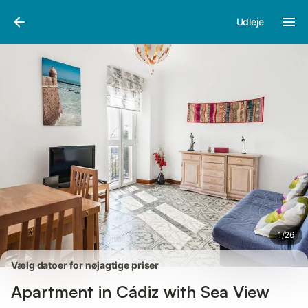
Billeder
Faciliteter
Anmeldelser
Udleje
1
/
26
Vælg datoer for nøjagtige priser
Apartment in Cádiz with Sea View