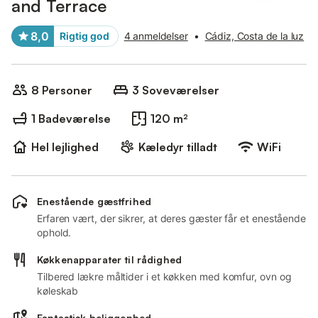
and Terrace
8,0
Rigtig god
4 anmeldelser
•
Cádiz, Costa de la luz
8 Personer
3 Soveværelser
1 Badeværelse
120 m²
Hel lejlighed
Kæledyr tilladt
WiFi
Enestående gæstfrihed
Erfaren vært, der sikrer, at deres gæster får et enestående
ophold.
Køkkenapparater til rådighed
Tilbered lækre måltider i et køkken med komfur, ovn og
køleskab
Fantastisk beliggenhed