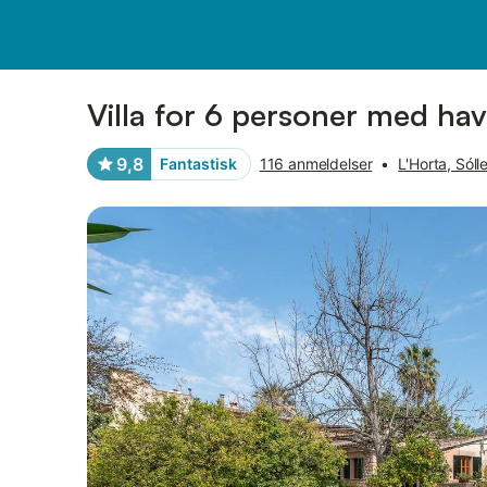
Billeder
Faciliteter
Anmeldelser
Villa for 6 personer med ha
9,8
Fantastisk
116 anmeldelser
•
L'Horta, Sóll