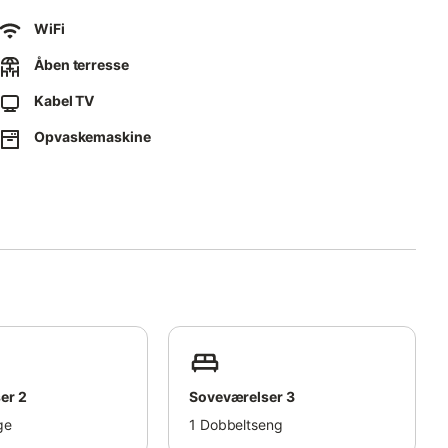
veværelserne, kabel-tv, en barneseng og en barnestol.
WiFi
Åben terresse
yde måltider ved det lange rustikke bord, omgivet af den
Kabel TV
e af og nyde de private, naturlige omgivelser.
Opvaskemaskine
.
ger mindre end 700 m fra ejendommen.
0 minutters kørsel derfra (ca. 4,5 km).
er et fredeligt ophold.
er 2
Soveværelser 3
ge
1
Dobbeltseng