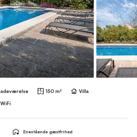
Badeværelse
150 m²
Villa
WiFi
Enestående gæstfrihed