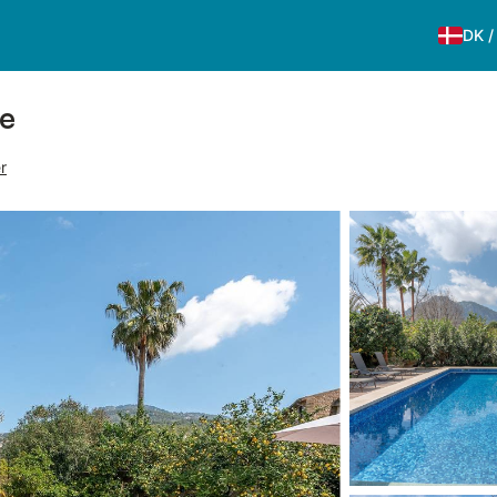
DK
ve
er