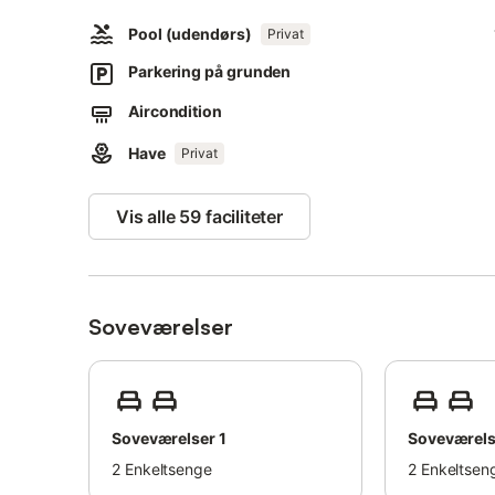
Yderligere faciliteter inkluderer Wi-Fi, aircondition i so
Pool (udendørs)
Privat
Der er ikke aircondition på hemsen.
Parkering på grunden
I det imponerende udendørsområde kan du slappe af og n
Aircondition
romantiske atmosfære i den frodige have.
Den funklende blå pool med liggestole inviterer til at køl
Have
Privat
Høns færdes på ejendommen, hvilket børn normalt elsker
Vis alle 59 faciliteter
Et udvalg af butikker, restauranter, barer og caféer lig
En dagligvarebutik ligger kun 2 minutters kørsel derfra.
Den nærmeste sandstrand, Platja des Través, ligger ca. 1
Soveværelser
Denne ejendom er ideel for familier eller grupper, der søg
Fester er ikke tilladt.
Der er parkering på ejendommen.
Soveværelser 1
Soveværels
- Strand-/poolhåndklæder Betaling 7,00 € per person
2
Enkeltsenge
2
Enkeltsen