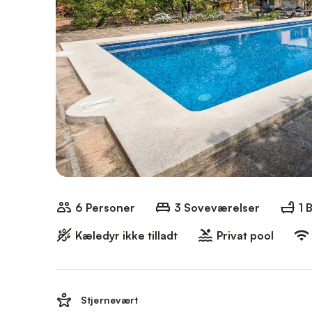
6 Personer
3 Soveværelser
1 
Kæledyr ikke tilladt
Privat pool
Stjernevært