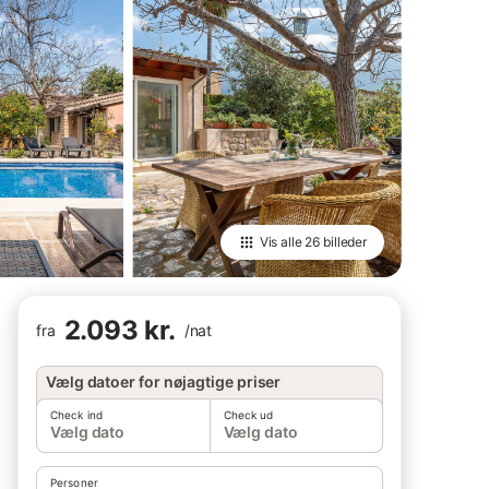
Vis alle
26 billeder
2.093 kr.
fra
/
nat
Vælg datoer for nøjagtige priser
Check ind
Check ud
Vælg dato
Vælg dato
Personer