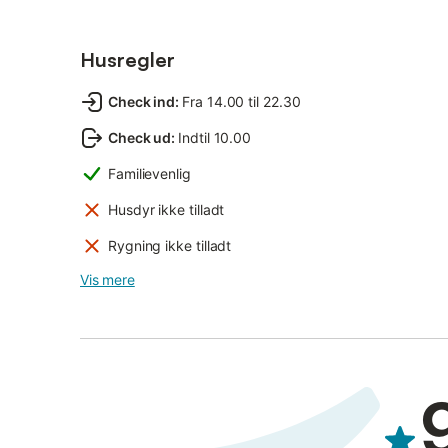
Husregler
Check ind
:
Fra 14.00 til 22.30
Check ud
:
Indtil 10.00
Familievenlig
Husdyr ikke tilladt
Rygning ikke tilladt
Vis mere