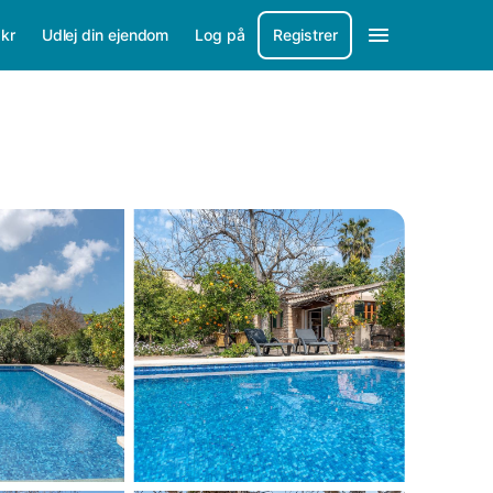
/
kr
Udlej din ejendom
Log på
Registrer