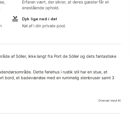
se,
Erfaren vært, der sikrer, at deres gæster får et
.
enestående ophold.
Dyk lige ned i det
n
Køl af i din private pool.
råde af Sóller, ikke langt fra Port de Sóller og dets fantastiske
endørsområde. Dette feriehus i rustik stil har en stue, et
stort bord, et badeværelse med en rummelig stenbruser samt 3
ørn og spædbørn.
Oversat med AI
enkeltsenge.
ælker; bemærk venligst, at trappen til hemsene kan være for