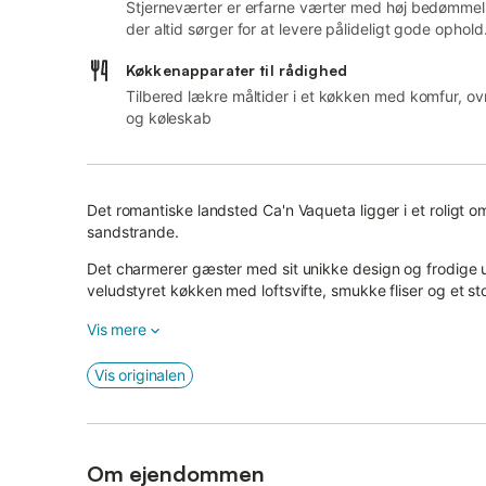
Stjerneværter er erfarne værter med høj bedømmel
der altid sørger for at levere pålideligt gode ophold
Køkkenapparater til rådighed
Tilbered lækre måltider i et køkken med komfur, ov
og køleskab
Det romantiske landsted Ca'n Vaqueta ligger i et roligt om
sandstrande.
Det charmerer gæster med sit unikke design og frodige ud
veludstyret køkken med loftsvifte, smukke fliser og et 
soveværelser.
Vis mere
Huset kan rumme op til 6 personer, herunder voksne, b
Vis originalen
Et soveværelse har en dobbeltseng, mens de andre har 
Et af værelserne er på den charmerende hems med træbj
stejl for ældre gæster eller meget små børn.
Om ejendommen