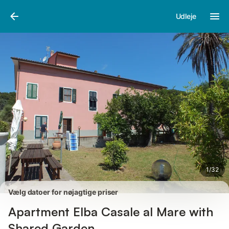
Billeder
Faciliteter
Anmeldelser
Udleje
1
/
32
Vælg datoer for nøjagtige priser
Apartment Elba Casale al Mare with
Shared Garden