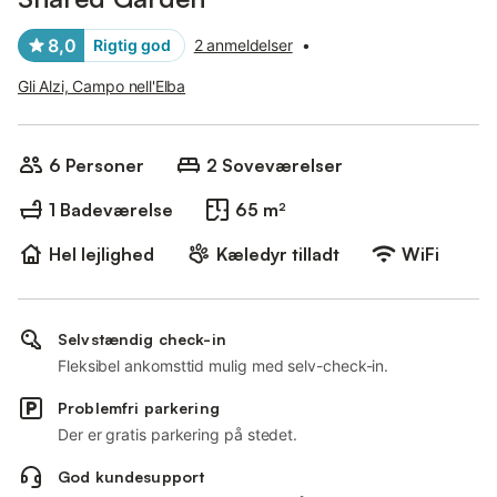
8,0
Rigtig god
2 anmeldelser
•
Gli Alzi, Campo nell'Elba
6 Personer
2 Soveværelser
1 Badeværelse
65 m²
Hel lejlighed
Kæledyr tilladt
WiFi
Selvstændig check-in
Fleksibel ankomsttid mulig med selv-check-in.
Problemfri parkering
Der er gratis parkering på stedet.
God kundesupport