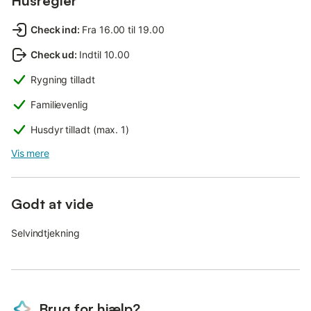
Husregler
Check ind
:
Fra 16.00 til 19.00
Check ud
:
Indtil 10.00
Rygning tilladt
Familievenlig
Husdyr tilladt (max. 1)
Vis mere
Godt at vide
Selvindtjekning
Brug for hjælp?