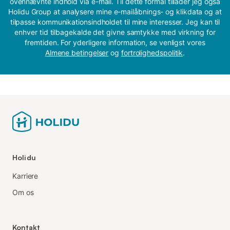
ovennævnte indhold via e-mail. Til dette formål tillader jeg også
Holidu Group at analysere mine e-mailåbnings- og klikdata og at
tilpasse kommunikationsindholdet til mine interesser. Jeg kan til
enhver tid tilbagekalde det givne samtykke med virkning for
fremtiden. For yderligere information, se venligst vores
Almene betingelser
og
fortrolighedspolitik
.
Holidu
Karriere
Om os
Kontakt