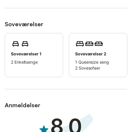
fee.
One pet is allowed (available for an extra fee).
You must be over 25 years old to book.
Soveværelser
Soveværelser 1
Soveværelser 2
2
Enkeltsenge
1
Queensize seng
2
Sovesofaer
Anmeldelser
8,0