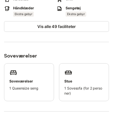
Wi-Fi og aircondition er ikke tilgængeligt.
Håndklæder
Sengetøj
Der opkræves et ekstra gebyr for slutrengøring før afrejse.
Ekstra gebyr
Ekstra gebyr
Lejligheden var oprindeligt et gammelt skur til fiskenet fra
gården.
Vis alle 49 faciliteter
Ejendommen tilbyder hjemmelavede eller lokalt producerede
produkter.
Affaldssorteringsregler gælder; yderligere information er
tilgængelig på stedet.
Soveværelser
Soveværelser
Stue
1
Queensize seng
1
Sovesofa (for 2 perso
ner)