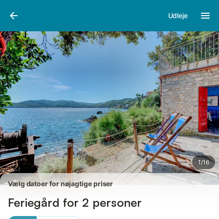
Billeder
Faciliteter
Anmeldelser
Udleje
1
/
16
Vælg datoer for nøjagtige priser
Feriegård for 2 personer