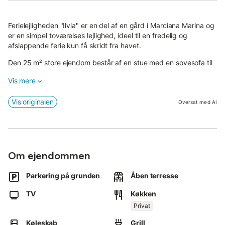
Ferielejligheden "Ilvia" er en del af en gård i Marciana Marina og
er en simpel toværelses lejlighed, ideel til en fredelig og
afslappende ferie kun få skridt fra havet.
Den 25 m² store ejendom består af en stue med en sovesofa til
2 personer, et køkken, et soveværelse og et badeværelse, og
Vis mere
kan rumme op til 4 personer.
Yderligere faciliteter inkluderer en ventilator og et tv.
Vis originalen
Oversat med AI
Højdepunktet ved denne bolig er udendørsområdet med en
åben terrasse og grill med havudsigt.
Lejligheden ligger ca. 2 km fra centrum af Marciana Marina.
Om ejendommen
Der er en parkeringsplads på ejendommen.
Kæledyr er ikke tilladt.
Parkering på grunden
Åben terresse
Håndklæder og sengelinned er ikke inkluderet, men kan lejes
TV
Køkken
efter anmodning som et enkelt sæt; bedes informere
Privat
ejendommen før ankomst.
Køleskab
Grill