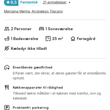
9,5
Fantastisk
21 anmeldelser
•
Marciana Marina, Arcipelago Toscano
2 Personer
1 Soveværelse
1 Badeværelse
25 m²
Feriegård
Kæledyr ikke tilladt
Enestående gæstfrihed
Erfaren vært, der sikrer, at deres gæster får et enestående
ophold.
Køkkenapparater til rådighed
Tilbered lækre måltider i et køkken med komfur, ovn og
køleskab
Problemfri parkering