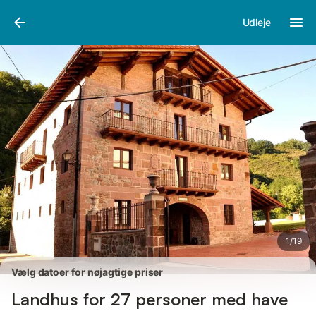
Billeder
Faciliteter
Anmeldelser
Udleje
1
/
19
Vælg datoer for nøjagtige priser
Landhus for 27 personer med have