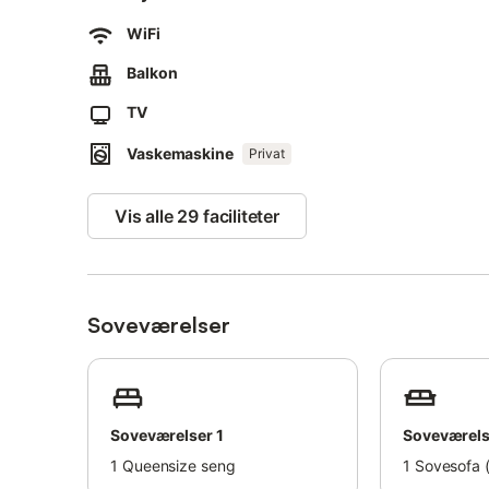
WiFi
Free street parking is available.
Balkon
A maximum of 2 pets is allowed.
TV
Organising events or parties at the property is not permi
Vaskemaskine
Privat
Vis alle 29 faciliteter
Soveværelser
Soveværelser 1
Soveværels
1
Queensize seng
1
Sovesofa (