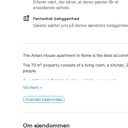
Erfaren vært, der sikrer, at deres gæster får et
enestående ophold.
Fantastisk beliggenhed
Gæster sætter pris på denne ejendoms beliggenhe
The Amars House apartment in Rome is the ideal accommod
The 70 m² property consists of a living room, a kitche
people.
An additional inflatable bed is available on request.
Vis mere
Amenities include Wi-Fi, TV, air conditioning and a wash
Oversæt beskrivelse
The holiday home also features a private balcony, perfect
The property is located near the Policlinico Casilino an
allow you to reach the centre of Rome directly.
Om ejendommen
An additional guest can be accommodated in an extra bed,