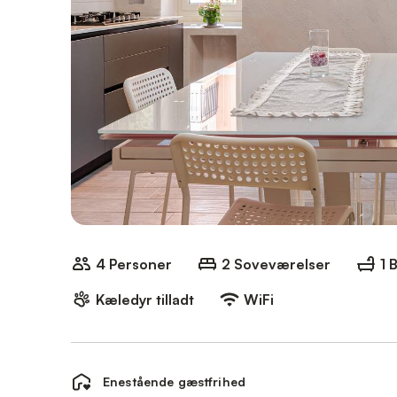
4 Personer
2 Soveværelser
1 
Kæledyr tilladt
WiFi
Enestående gæstfrihed