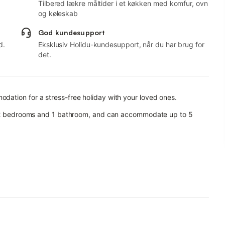
Tilbered lækre måltider i et køkken med komfur, ovn
og køleskab
God kundesupport
d.
Eksklusiv Holidu-kundesupport, når du har brug for
det.
ation for a stress-free holiday with your loved ones.
n, 2 bedrooms and 1 bathroom, and can accommodate up to 5
ing machine.
 for relaxing in the evening.
d the metro stops C "Torre Spaccata" and "Torre Maura", which
 available on request and subject to availability.