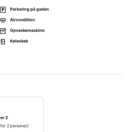
Parkering på gaden
Aircondition
Opvaskemaskine
tted.
Køleskab
er 2
for 2 personer)