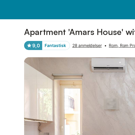
Billeder
Faciliteter
Anmeldelser
Apartment 'Amars House' wit
9,0
Fantastisk
28 anmeldelser
•
Rom, Rom Pr