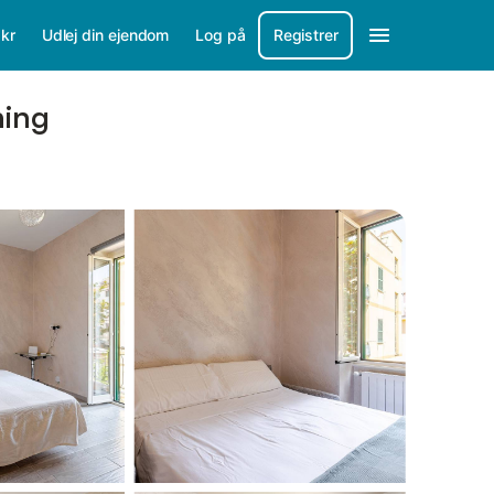
/
kr
Udlej din ejendom
Log på
Registrer
ning