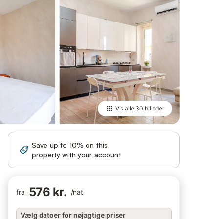
Vis alle
30 billeder
Save up to 10% on this
Sign in
property with your account
576 kr.
fra
/
nat
Vælg datoer for nøjagtige priser