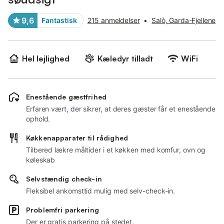
9,6
Fantastisk
215 anmeldelser
•
Salò, Garda-Fjellene
Hel lejlighed
Kæledyr tilladt
WiFi
Enestående gæstfrihed
Erfaren vært, der sikrer, at deres gæster får et enestående
ophold.
Køkkenapparater til rådighed
Tilbered lækre måltider i et køkken med komfur, ovn og
køleskab
Selvstændig check-in
Fleksibel ankomsttid mulig med selv-check-in.
Problemfri parkering
Der er gratis parkering på stedet.