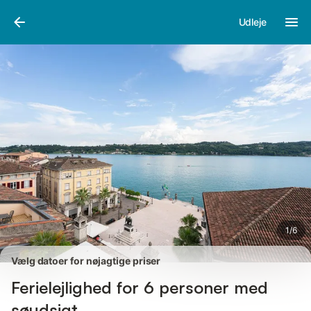
Billeder
Faciliteter
Anmeldelser
Udleje
1
/
6
Vælg datoer for nøjagtige priser
Ferielejlighed for 6 personer med
søudsigt