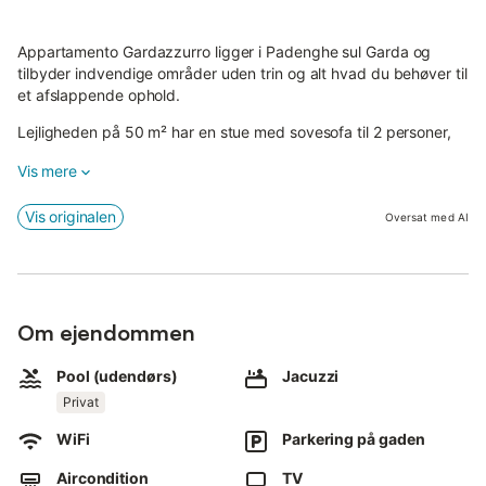
Appartamento Gardazzurro ligger i Padenghe sul Garda og
tilbyder indvendige områder uden trin og alt hvad du behøver til
et afslappende ophold.
Lejligheden på 50 m² har en stue med sovesofa til 2 personer,
et veludstyret køkken, 1 dobbeltværelse og 1 badeværelse med
Vis mere
bruser, og kan rumme op til 4 gæster.
Yderligere faciliteter inkluderer højhastigheds-Wi-Fi (velegnet til
Vis originalen
Oversat med AI
videoopkald), tv, aircondition og vaskemaskine.
En weekendseng er også tilgængelig.
Lejligheden har et privat udendørsområde.
Om ejendommen
Gæster har adgang til tre swimmingpools: en olympisk
swimmingpool, en panorama swimmingpool og et boblebad.
Pool (udendørs)
Jacuzzi
Privat
Swimmingpools er åbne fra juni til september, med gratis
liggestole for gæster.
WiFi
Parkering på gaden
Ejendommen ligger tæt på stranden, offentlig transport er i
Aircondition
TV