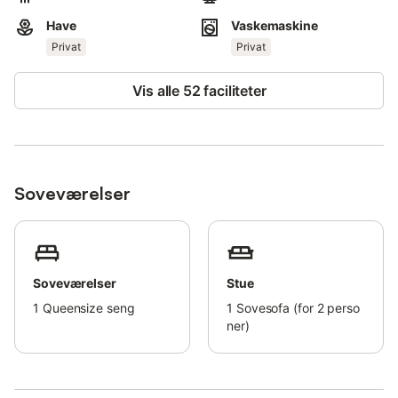
gåafstand, og der er to tennisbaner.
Have
Vaskemaskine
Gratis parkering på gaden er tilgængelig.
Privat
Privat
Kæledyr er ikke tilladt.
Vis alle 52 faciliteter
Rygning og fester er ikke tilladt.
Ejendommen giver retningslinjer til at hjælpe dig med at sortere
affald korrekt; yderligere oplysninger er tilgængelige på stedet.
Lejligheden har energibesparende belysning.
Soveværelser
Soveværelser
Stue
1
Queensize seng
1
Sovesofa (for 2 perso
ner)