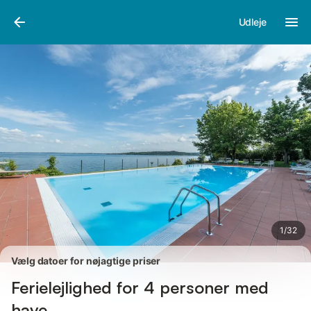
Billeder
Faciliteter
Anmeldelser
Udleje
1
/
32
Vælg datoer for nøjagtige priser
Ferielejlighed for 4 personer med
have