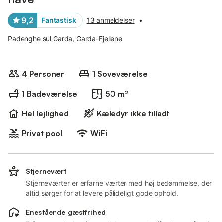
9,2
Fantastisk
13 anmeldelser
•
Padenghe sul Garda, Garda-Fjellene
4 Personer
1 Soveværelse
1 Badeværelse
50 m²
Hel lejlighed
Kæledyr ikke tilladt
Privat pool
WiFi
Stjernevært
Stjerneværter er erfarne værter med høj bedømmelse, der
altid sørger for at levere pålideligt gode ophold.
Enestående gæstfrihed