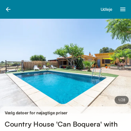
Billeder
Faciliteter
Anmeldelser
Udleje
1
/
28
Vælg datoer for nøjagtige priser
Country House 'Can Boquera' with