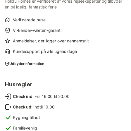
Holidu Homes er verificeret af vores rejseeksperter og tilbyder
en pålidelig, fantastisk ferie.
Verificerede huse
Vi-kender-værten-garanti
Anmeldelser, der ligger over gennemsnit
Kundesupport på alle ugens dage
Udbyderinformation
Husregler
Check ind
:
Fra 16.00 til 20.00
Check ud
:
Indtil 10.00
Rygning tilladt
Familievenlig