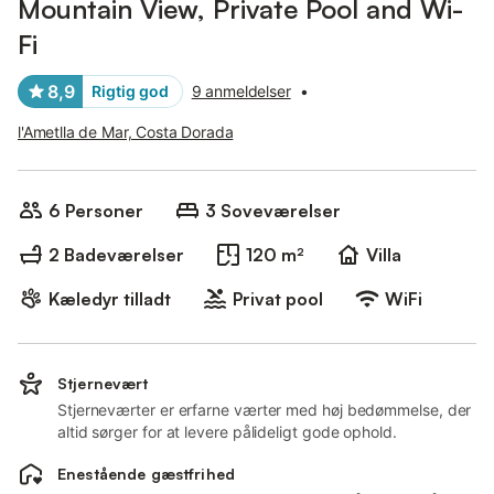
Mountain View, Private Pool and Wi-
Fi
8,9
Rigtig god
9 anmeldelser
•
l'Ametlla de Mar, Costa Dorada
6 Personer
3 Soveværelser
2 Badeværelser
120 m²
Villa
Kæledyr tilladt
Privat pool
WiFi
Stjernevært
Stjerneværter er erfarne værter med høj bedømmelse, der
altid sørger for at levere pålideligt gode ophold.
Enestående gæstfrihed