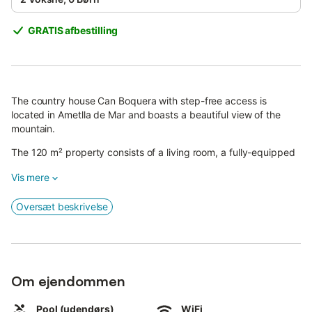
GRATIS afbestilling
The country house Can Boquera with step-free access is
located in Ametlla de Mar and boasts a beautiful view of the
mountain.
The 120 m² property consists of a living room, a fully-equipped
kitchen, 3 bedrooms and 2 bathrooms as well as 2 additional
Vis mere
toilets and can therefore accommodate 6 people.
Additional amenities include high-speed Wi-Fi (suitable for video
Oversæt beskrivelse
calls) with a dedicated workspace for home office, a smart TV
with streaming services, a fan, a washing machine as well as a
dryer. 2 baby cots are also available.
This accommodation does not offer: air conditioning.
Om ejendommen
Welcome to our vacation rental with an enticing private outdoor
space.
Pool (udendørs)
WiFi