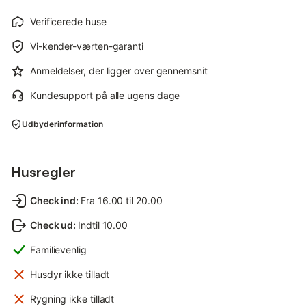
Verificerede huse
Vi-kender-værten-garanti
Anmeldelser, der ligger over gennemsnit
Kundesupport på alle ugens dage
Udbyderinformation
Husregler
Check ind
:
Fra 16.00 til 20.00
Check ud
:
Indtil 10.00
Familievenlig
Husdyr ikke tilladt
Rygning ikke tilladt