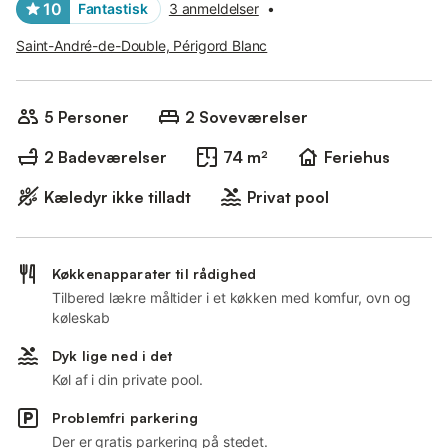
10
Fantastisk
3 anmeldelser
•
Saint-André-de-Double, Périgord Blanc
5 Personer
2 Soveværelser
2 Badeværelser
74 m²
Feriehus
Kæledyr ikke tilladt
Privat pool
Køkkenapparater til rådighed
Tilbered lækre måltider i et køkken med komfur, ovn og
køleskab
Dyk lige ned i det
Køl af i din private pool.
Problemfri parkering
Der er gratis parkering på stedet.