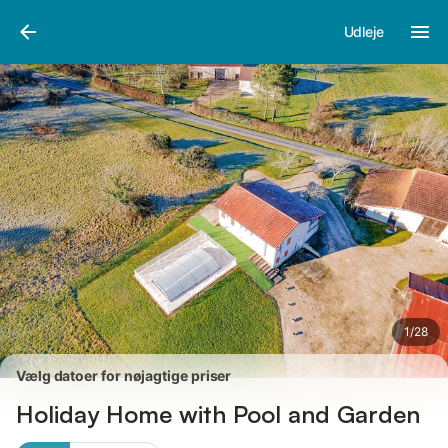
Billeder
Faciliteter
Anmeldelser
Udleje
1
/
28
Vælg datoer for nøjagtige priser
Holiday Home with Pool and Garden