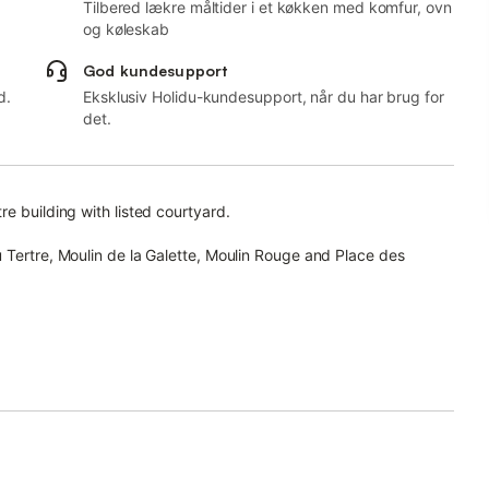
Tilbered lækre måltider i et køkken med komfur, ovn
og køleskab
God kundesupport
d.
Eksklusiv Holidu-kundesupport, når du har brug for
det.
e building with listed courtyard.
 Tertre, Moulin de la Galette, Moulin Rouge and Place des
tay:
nette with bar, and a large bathroom with shower and washing
ided.
tation) and 2 (Blanche station) are close at hand, giving you
Champs-Elysées avenue and Place de la Concorde, 30 minutes