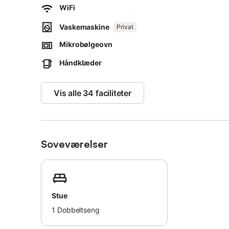
WiFi
from Notre-Dame de Paris cathedral, 30 minutes from the
Vaskemaskine
Privat
Mikrobølgeovn
Håndklæder
Vis alle 34 faciliteter
Soveværelser
Stue
1
Dobbeltseng