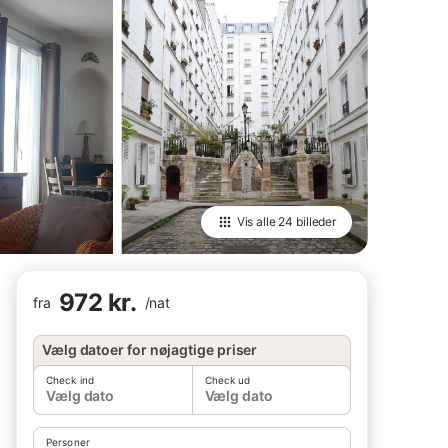
Vis alle
24 billeder
972 kr.
fra
/
nat
Vælg datoer for nøjagtige priser
Check ind
Check ud
Vælg dato
Vælg dato
Personer