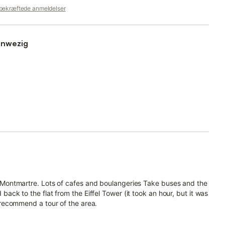
 bekræftede anmeldelser
aar dan ook alles was aanwezig
ely Montmartre. Lots of cafes and boulangeries Take buses and the
 back to the flat from the Eiffel Tower (it took an hour, but it was
 I recommend a tour of the area.