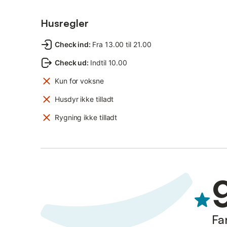
Husregler
Check ind
:
Fra 13.00 til 21.00
Check ud
:
Indtil 10.00
Kun for voksne
Husdyr ikke tilladt
Rygning ikke tilladt
Fa