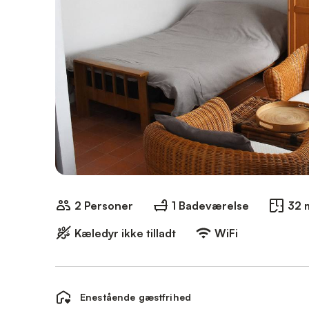
2 Personer
1 Badeværelse
32 
Kæledyr ikke tilladt
WiFi
Enestående gæstfrihed