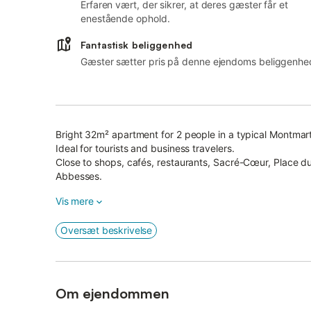
Erfaren vært, der sikrer, at deres gæster får et
enestående ophold.
Fantastisk beliggenhed
Gæster sætter pris på denne ejendoms beliggenhe
Bright 32m² apartment for 2 people in a typical Montmartr
Ideal for tourists and business travelers.
Close to shops, cafés, restaurants, Sacré-Cœur, Place du
Abbesses.
Vis mere
The apartment has everything you need for a pleasant s
a living room with a 140cm bed, a fully-equipped kitche
Oversæt beskrivelse
machine.
It is equipped with a TV, Wi-Fi and Freebox.
For your comfort, sheets, towels and tea towels are prov
Om ejendommen
With excellent transport links, metro lines 12 (Abbesses s
rapid access to all Paris' landmarks (20 minutes from 