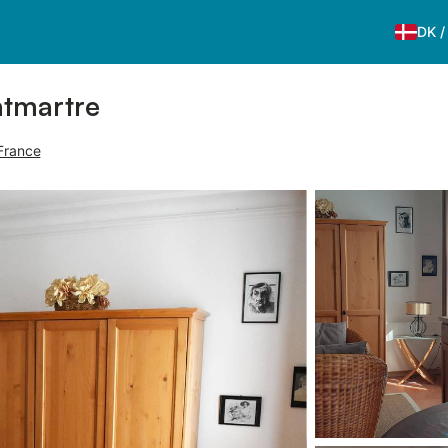
DK
ntmartre
-France