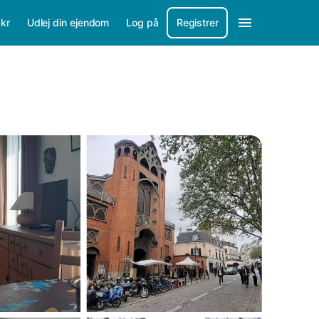
/
kr
Udlej din ejendom
Log på
Registrer