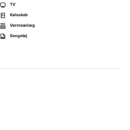
TV
 Eiffel Tower, 30 minutes from the Stade de France).
Køleskab
Varmeanlæg
Sengetøj