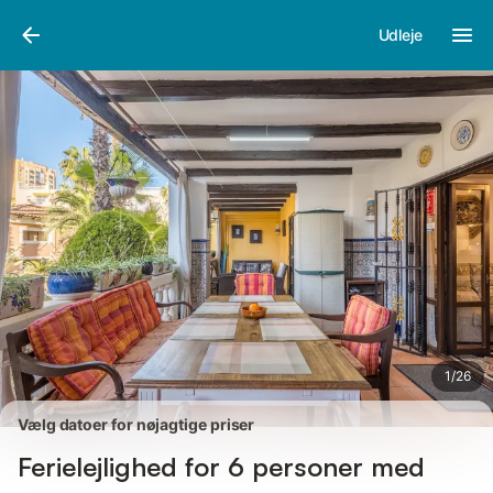
Billeder
Faciliteter
Anmeldelser
Udleje
1
/
26
Vælg datoer for nøjagtige priser
Ferielejlighed for 6 personer med