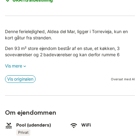
Denne ferielejlighed, Aldea del Mar, ligger i Torrevieja, kun en
kort gåtur fra stranden.
Den 93 m² store ejendom består af en stue, et køkken, 3
soveværelser og 2 badeværelser og kan derfor rumme 6
personer.
Vis mere
Yderligere faciliteter inkluderer Wi-Fi, et tv, aircondition samt en
vaskemaskine.
Vis originalen
Oversat med AI
En babyseng er også tilgængelig.
Denne feriebolig kan prale af et privat udendørsområde med en
pool og en åben terrasse.
Om ejendommen
Gæster i denne lejlighed kan benytte sig af en privat pool (åben
fra kl. 11 til 19, mandag til søndag, og tilgængelig mod et
Pool (udendørs)
WiFi
dagligt gebyr pr. person). Bemærk venligst, at poolen er
Privat
offentlig og administreres af et eksternt firma.