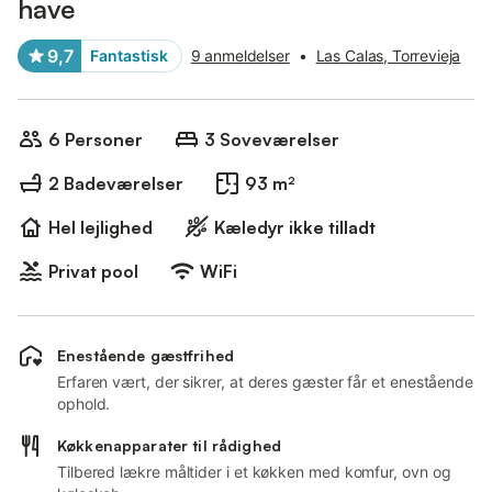
have
9,7
Fantastisk
9 anmeldelser
•
Las Calas, Torrevieja
6 Personer
3 Soveværelser
2 Badeværelser
93 m²
Hel lejlighed
Kæledyr ikke tilladt
Privat pool
WiFi
Enestående gæstfrihed
Erfaren vært, der sikrer, at deres gæster får et enestående
ophold.
Køkkenapparater til rådighed
Tilbered lækre måltider i et køkken med komfur, ovn og