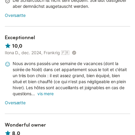
Die Schlafcouch ist nicht sehr bequem. Soll laut Gastgeber
aber demnächst ausgetauscht werden.
Oversætte
Exceptionnel
10,0
Ilona D., dec. 2024, Frankrig
🇫🇷
Nous avons passés une semaine de vacances (dont la
soirée de Noël) dans cet appartement sous le toit et c'était
un très bon choix : il est assez grand, bien équipé, bien
situé et bien chauffé (ce qui n'est pas négligeable en plein
hiver). Les hôtes sont accueillants et joignables en cas de
questions...
vis mere
Oversætte
Wonderful owner
8,0