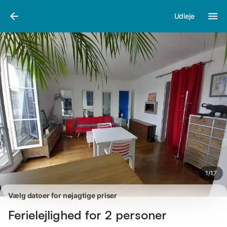
Billeder
Faciliteter
Anmeldelser
Udleje
1
/
17
Vælg datoer for nøjagtige priser
Ferielejlighed for 2 personer