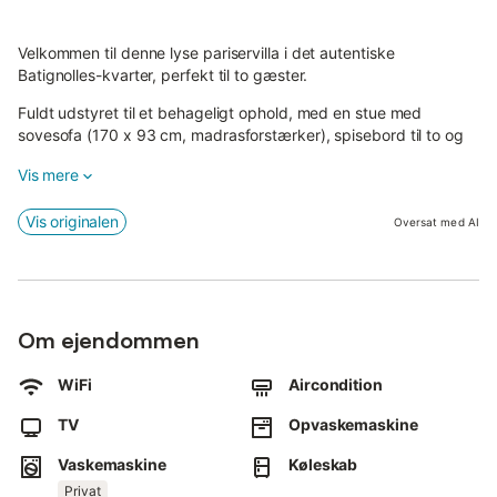
Velkommen til denne lyse pariservilla i det autentiske
Batignolles-kvarter, perfekt til to gæster.
Fuldt udstyret til et behageligt ophold, med en stue med
sovesofa (170 x 93 cm, madrasforstærker), spisebord til to og
en bærbar aircondition (kan flyttes til soveværelset). Til
Vis mere
exceptionel varme er der en anden rullende aircondition og en
stor ventilator på soveværelset.
Vis originalen
Oversat med AI
En alternativ sovemulighed er tilgængelig; dynen er
vakuumpakket og ligger i opbevaringen ved indgangen.
Soveværelset tilbyder en dobbeltseng (140 x 200 cm) med en
hybridmadras, skuffemøbler, tøjstativ, Smart TV med streaming,
Om ejendommen
skrivebord, stol og en ventilator.
WiFi
Aircondition
Sengelinned er tilgængeligt.
TV
Opvaskemaskine
Køkkenet indeholder et støjsvagt køle-fryseskab,
opvaskemaskine, varmluftsovn, to keramiske kogeplader,
Vaskemaskine
Køleskab
mikroovn, elkedel, filterkaffemaskine med termokande,
Privat