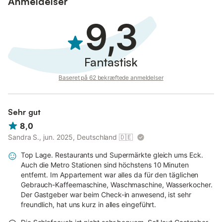
Anmeldelser
- Respekter nattero kl. 22.00-10.00.
- Brug ikke vaskemaskinen og bruseren samtidigt.
9,3
- Rengør vasken og kogepladerne med hvid anti-kalk spray
(under vasken) og grøn svampeside, tør derefter med
køkkenrulle.
- Spray rød klorin på brusegulvet regelmæssigt.
Fantastisk
- Lad badeværelsesvinduet stå åbent i 5 minutter efter badet.
- Stil ikke kufferter på hvide borde.
Baseret på 62 bekræftede anmeldelser
- Skuffemøbler i soveværelse og stue; opbevaring af kufferter
under sengen.
Sehr gut
8,0
Sandra S., jun. 2025, Deutschland
🇩🇪
Top Lage. Restaurants und Supermärkte gleich ums Eck.
Auch die Metro Stationen sind höchstens 10 Minuten
entfernt. Im Appartement war alles da für den täglichen
Gebrauch-Kaffeemaschine, Waschmaschine, Wasserkocher.
Der Gastgeber war beim Check-in anwesend, ist sehr
freundlich, hat uns kurz in alles eingeführt.