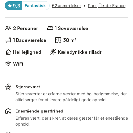
9,3
Fantastisk
62 anmeldelser
•
Paris, Île-de-France
2 Personer
1 Soveværelse
1 Badeværelse
38 m²
Hel lejlighed
Kæledyr ikke tilladt
WiFi
Stjernevært
Stjerneværter er erfarne værter med høj bedømmelse, der
altid sørger for at levere pålideligt gode ophold.
Enestående gæstfrihed
Erfaren vært, der sikrer, at deres gæster får et enestående
ophold.