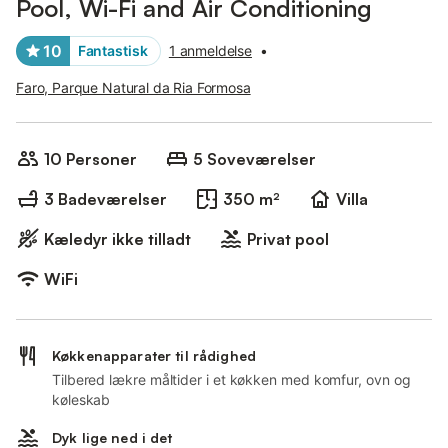
Pool, Wi-Fi and Air Conditioning
10
Fantastisk
1 anmeldelse
•
Faro, Parque Natural da Ria Formosa
10 Personer
5 Soveværelser
3 Badeværelser
350 m²
Villa
Kæledyr ikke tilladt
Privat pool
WiFi
Køkkenapparater til rådighed
Tilbered lækre måltider i et køkken med komfur, ovn og
køleskab
Dyk lige ned i det