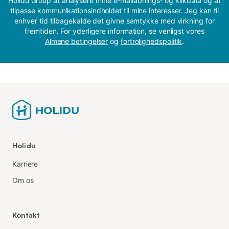
Holidu Group at analysere mine e-mailåbnings- og klikdata og at
tilpasse kommunikationsindholdet til mine interesser. Jeg kan til
enhver tid tilbagekalde det givne samtykke med virkning for
fremtiden. For yderligere information, se venligst vores
Almene betingelser
og
fortrolighedspolitik
.
Holidu
Karriere
Om os
Kontakt