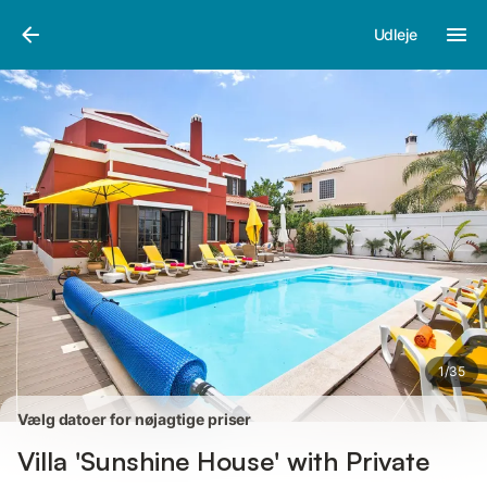
Billeder
Faciliteter
Anmeldelser
Udleje
1
/
35
Vælg datoer for nøjagtige priser
Villa 'Sunshine House' with Private